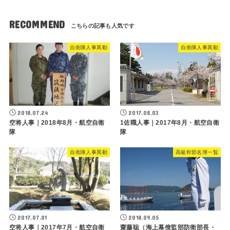
RECOMMEND
自衛隊人事異動
自衛隊人事異動
2018.07.24
2017.08.03
空将人事｜2018年8月・航空自衛
1佐職人事｜2017年8月・航空自衛
隊
隊
自衛隊人事異動
高級幹部名簿一覧
2017.07.01
2018.09.05
空将人事｜2017年7月・航空自衛
齋藤聡（海上幕僚監部防衛部長・