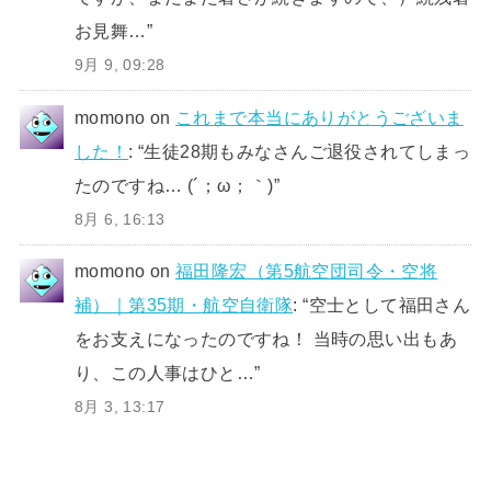
お見舞…
”
9月 9, 09:28
momono
on
これまで本当にありがとうございま
した！
: “
生徒28期もみなさんご退役されてしまっ
たのですね… (´；ω；｀)
”
8月 6, 16:13
momono
on
福田隆宏（第5航空団司令・空将
補）｜第35期・航空自衛隊
: “
空士として福田さん
をお支えになったのですね！ 当時の思い出もあ
り、この人事はひと…
”
8月 3, 13:17