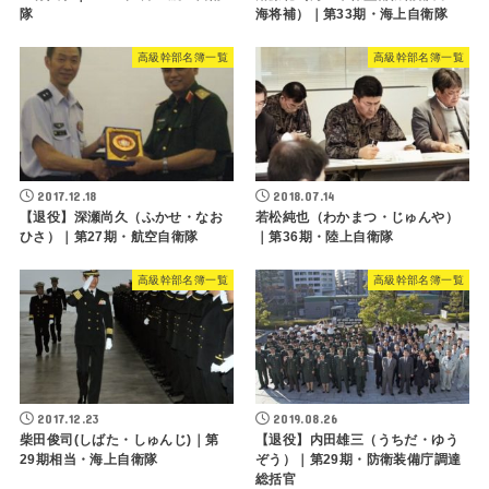
隊
海将補）｜第33期・海上自衛隊
高級幹部名簿一覧
高級幹部名簿一覧
2017.12.18
2018.07.14
【退役】深瀬尚久（ふかせ・なお
若松純也（わかまつ・じゅんや）
ひさ）｜第27期・航空自衛隊
｜第36期・陸上自衛隊
高級幹部名簿一覧
高級幹部名簿一覧
2017.12.23
2019.08.26
柴田俊司(しばた・しゅんじ)｜第
【退役】内田雄三（うちだ・ゆう
29期相当・海上自衛隊
ぞう）｜第29期・防衛装備庁調達
総括官