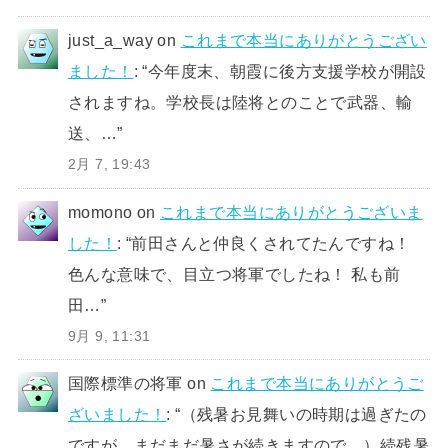
just_a_way
on
これまで本当にありがとうござい
ました！
: “
今年度末、朝霞に後方支援学校が開設
されますね。学校長は陸将とのことで武器、輸
送、…
”
2月 7, 19:43
momono
on
これまで本当にありがとうございま
した！
: “
前田さんと仲良くされてたんですね！
色んな意味で、目立つ将軍でしたね！ 私も前
田…
”
9月 9, 11:31
国際標準の将軍
on
これまで本当にありがとうご
ざいました！
: “
（残暑お見舞いの時期は過ぎたの
ですが、まだまだ暑さが続きますので、）続残暑