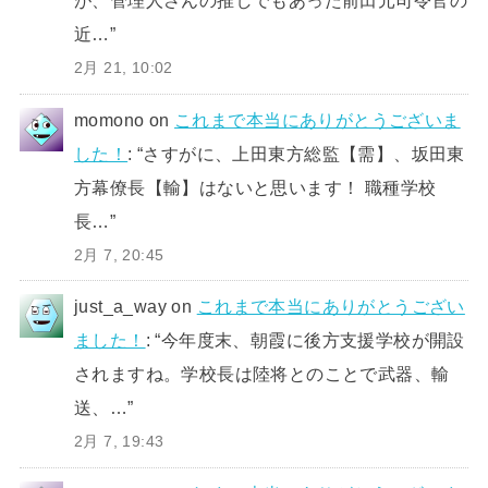
が、管理人さんの推しでもあった前田元司令官の
近…
”
2月 21, 10:02
momono
on
これまで本当にありがとうございま
した！
: “
さすがに、上田東方総監【需】、坂田東
方幕僚長【輸】はないと思います！ 職種学校
長…
”
2月 7, 20:45
just_a_way
on
これまで本当にありがとうござい
ました！
: “
今年度末、朝霞に後方支援学校が開設
されますね。学校長は陸将とのことで武器、輸
送、…
”
2月 7, 19:43