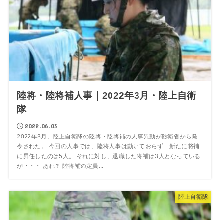
陸将・陸将補人事｜2022年3月・陸上自衛
隊
2022.06.03
2022年3月、陸上自衛隊の陸将・陸将補の人事異動が防衛省から発
令された。 今回の人事では、陸将人事は動いておらず、新たに将補
に昇任したのは5人。 それに対し、退職した将補は3人となっている
が・・・ あれ？ 陸将補の定員...
陸上自衛隊