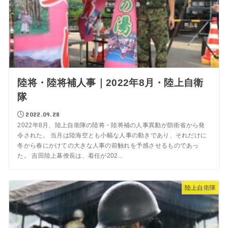
陸将・陸将補人事｜2022年8月・陸上自衛
隊
2022.09.28
2022年8月、陸上自衛隊の陸将・陸将補の人事異動が防衛省から発
令された。 当月は陸海空とも小幅な人事の動きであり、それだけに
冬から春にかけての大きな人事の前触れを予感させるものであっ
た。 吉田陸上幕僚長は、着任が202...
陸上自衛隊