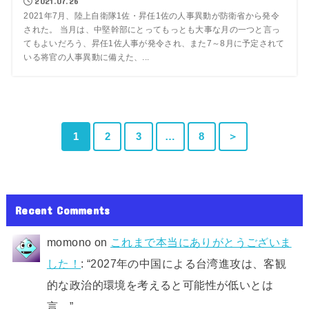
2021.07.26
2021年7月、陸上自衛隊1佐・昇任1佐の人事異動が防衛省から発令
された。 当月は、中堅幹部にとってもっとも大事な月の一つと言っ
てもよいだろう、昇任1佐人事が発令され、また7～8月に予定されて
いる将官の人事異動に備えた、...
1
2
3
…
8
＞
Recent Comments
momono
on
これまで本当にありがとうございま
した！
: “
2027年の中国による台湾進攻は、客観
的な政治的環境を考えると可能性が低いとは
言…
”