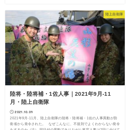
陸上自衛隊
陸将・陸将補・1佐人事｜2021年9月-11
月・陸上自衛隊
2021.10.09
2021年9月-11月、陸上自衛隊の陸将・陸将補・1佐の人事異動が防
衛省から発令された。 なぜこんなに、不規則でよくわからない発令
をするのか（泣） 同日付の異動でありながら将官人事は2回に分けて