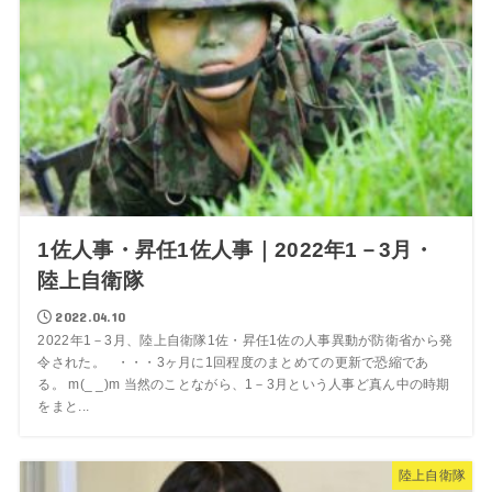
1佐人事・昇任1佐人事｜2022年1－3月・
陸上自衛隊
2022.04.10
2022年1－3月、陸上自衛隊1佐・昇任1佐の人事異動が防衛省から発
令された。 ・・・3ヶ月に1回程度のまとめての更新で恐縮であ
る。 m(_ _)m 当然のことながら、1－3月という人事ど真ん中の時期
をまと...
陸上自衛隊