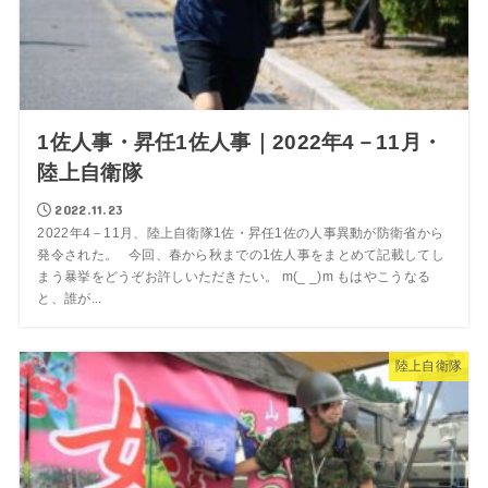
1佐人事・昇任1佐人事｜2022年4－11月・
陸上自衛隊
2022.11.23
2022年4－11月、陸上自衛隊1佐・昇任1佐の人事異動が防衛省から
発令された。 今回、春から秋までの1佐人事をまとめて記載してし
まう暴挙をどうぞお許しいただきたい。 m(_ _)m もはやこうなる
と、誰が...
陸上自衛隊