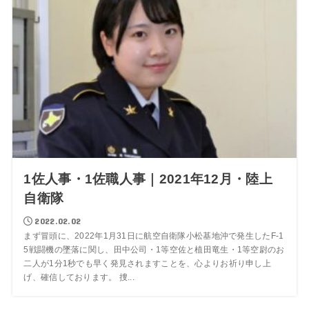
1佐人事・1佐職人事｜2021年12月・陸上
自衛隊
2022.02.02
まず冒頭に、2022年1月31日に航空自衛隊小松基地沖で発生したF-1
5戦闘機の墜落に関し、田中公司・1等空佐と植田竜生・1等空尉のお
二人が1分1秒でも早く発見されますことを、心よりお祈り申し上
げ、確信しております。 捜...