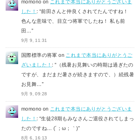
momono
on
これまで本当にありがとうございま
した！
: “
前田さんと仲良くされてたんですね！
色んな意味で、目立つ将軍でしたね！ 私も前
田…
”
9月 9, 11:31
国際標準の将軍
on
これまで本当にありがとうご
ざいました！
: “
（残暑お見舞いの時期は過ぎたの
ですが、まだまだ暑さが続きますので、）続残暑
お見舞…
”
9月 9, 09:28
momono
on
これまで本当にありがとうございま
した！
: “
生徒28期もみなさんご退役されてしまっ
たのですね… (´；ω；｀)
”
8月 6, 16:13