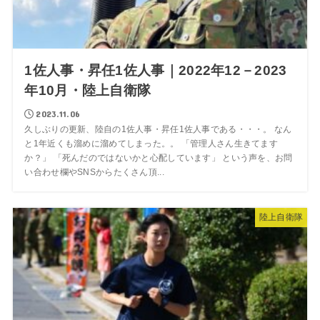
1佐人事・昇任1佐人事｜2022年12－2023
年10月・陸上自衛隊
2023.11.06
久しぶりの更新、陸自の1佐人事・昇任1佐人事である・・・。 なん
と1年近くも溜めに溜めてしまった。。 「管理人さん生きてます
か？」 「死んだのではないかと心配しています」 という声を、お問
い合わせ欄やSNSからたくさん頂...
陸上自衛隊