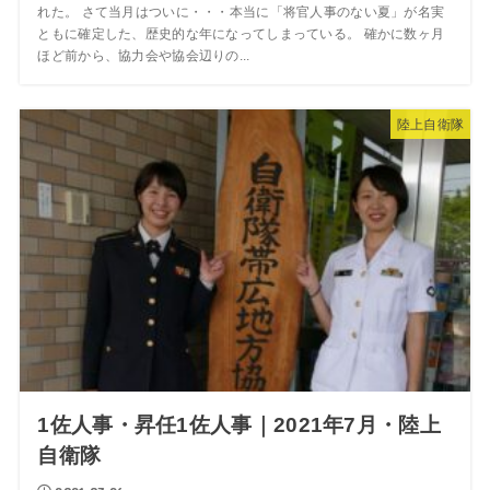
れた。 さて当月はついに・・・本当に「将官人事のない夏」が名実
ともに確定した、歴史的な年になってしまっている。 確かに数ヶ月
ほど前から、協力会や協会辺りの...
陸上自衛隊
1佐人事・昇任1佐人事｜2021年7月・陸上
自衛隊