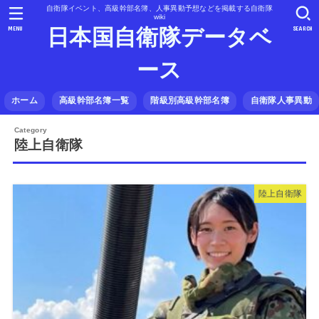
自衛隊イベント、高級幹部名簿、人事異動予想などを掲載する自衛隊
wiki
MENU
SEARCH
日本国自衛隊データベ
ース
ホーム
高級幹部名簿一覧
階級別高級幹部名簿
自衛隊人事異動
陸上自衛隊
陸上自衛隊