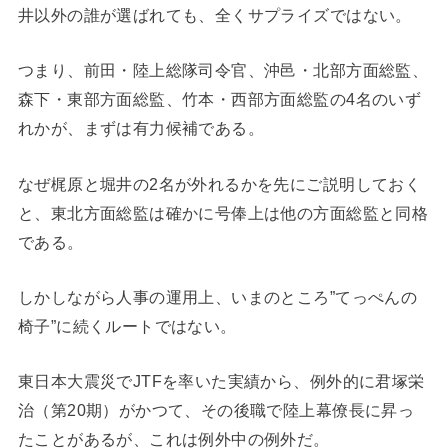
井以外の誰が選ばれても、全くサプライズではない。
つまり、前田・陸上総隊司令官、沖邑・北部方面総監、
森下・東部方面総監、竹本・西部方面総監の4名のいず
れかが、まずは有力候補である。
なぜ梶原と堀井の2名が外れるかを先にご説明しておく
と、東北方面総監は確かに号俸上は他の方面総監と同格
である。
しかしながら人事の運用上、いまのところ”てっぺんの
椅子”に続くルートではない。
東日本大震災でJTFを率いた実績から、例外的に君塚栄
治（第20期）がかつて、その後職で陸上幕僚長に昇っ
たことがあるが、これは例外中の例外だ。