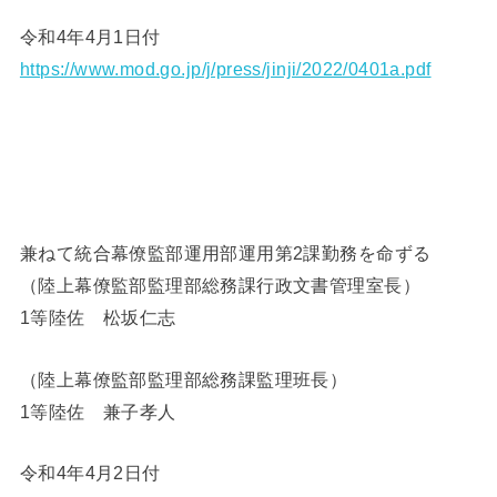
令和4年4月1日付
https://www.mod.go.jp/j/press/jinji/2022/0401a.pdf
兼ねて統合幕僚監部運用部運用第2課勤務を命ずる
（陸上幕僚監部監理部総務課行政文書管理室長）
1等陸佐 松坂仁志
（陸上幕僚監部監理部総務課監理班長）
1等陸佐 兼子孝人
令和4年4月2日付