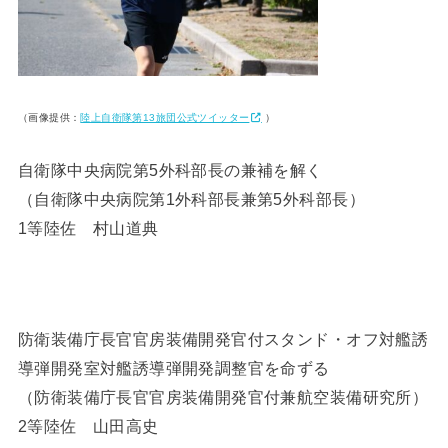
（画像提供：
陸上自衛隊第13旅団公式ツイッター
）
自衛隊中央病院第5外科部長の兼補を解く
（自衛隊中央病院第1外科部長兼第5外科部長）
1等陸佐 村山道典
防衛装備庁長官官房装備開発官付スタンド・オフ対艦誘
導弾開発室対艦誘導弾開発調整官を命ずる
（防衛装備庁長官官房装備開発官付兼航空装備研究所）
2等陸佐 山田高史