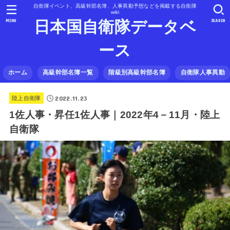
自衛隊イベント、高級幹部名簿、人事異動予想などを掲載する自衛隊
wiki
MENU
SEARCH
日本国自衛隊データベ
ース
ホーム
高級幹部名簿一覧
階級別高級幹部名簿
自衛隊人事異動
2022.11.23
陸上自衛隊
1佐人事・昇任1佐人事｜2022年4－11月・陸上
自衛隊