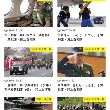
2019.01.24
2017.09.19
原田智総（第15旅団長・陸将補）
伊藤秀人（いとう・ひでと）｜第
｜第31期・陸上自衛隊
34期・海上自衛隊
高級幹部名簿一覧
高級幹部名簿一覧
2018.08.27
2019.11.03
氏森博生（第8偵察隊長）｜少年工
岸良知樹（きしら・ともき）｜第
科学校第32期（仮）・陸上自衛隊
38期・陸上自衛隊
関東・甲信越
高級幹部名簿一覧