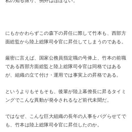
私の知る限り、例外はほぼない。
にもかかわらずこの森下の昇任に際して竹本も、西部方
面総監から陸上総隊司令官に昇任してしまうのである。
厳密に言えば、国家公務員指定職の号俸上、竹本の前職
である西部方面総監と陸上総隊司令官は同格ではある
が、組織の立て付け・運用では事実上の昇格である。
というよりもそもそも、後輩が陸上幕僚長に昇るタイミ
ングでこんな異動が発令されるなど前代未聞だ。
ではなぜ、こんな巨大組織の長年の人事をバグらせてで
も、竹本は陸上総隊司令官に昇任したのか。