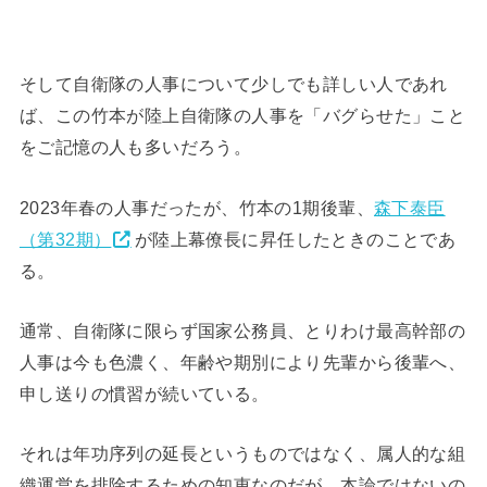
そして自衛隊の人事について少しでも詳しい人であれ
ば、この竹本が陸上自衛隊の人事を「バグらせた」こと
をご記憶の人も多いだろう。
2023年春の人事だったが、竹本の1期後輩、
森下泰臣
（第32期）
が陸上幕僚長に昇任したときのことであ
る。
通常、自衛隊に限らず国家公務員、とりわけ最高幹部の
人事は今も色濃く、年齢や期別により先輩から後輩へ、
申し送りの慣習が続いている。
それは年功序列の延長というものではなく、属人的な組
織運営を排除するための知恵なのだが、本論ではないの