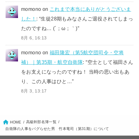
momono
on
これまで本当にありがとうございま
した！
: “
生徒28期もみなさんご退役されてしまっ
たのですね… (´；ω；｀)
”
8月 6, 16:13
momono
on
福田隆宏（第5航空団司令・空将
補）｜第35期・航空自衛隊
: “
空士として福田さん
をお支えになったのですね！ 当時の思い出もあ
り、この人事はひと…
”
8月 3, 13:17
高級幹部名簿一覧
HOME
自衛隊の人事をバグらせた男 竹本竜司（第31期）について