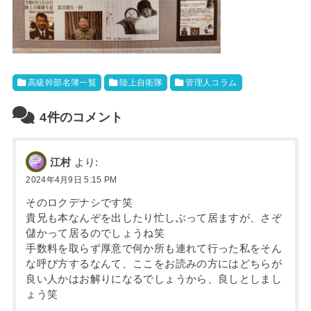
高級幹部名簿一覧
陸上自衛隊
管理人コラム
4件のコメント
江村
より:
2024年4月9日 5:15 PM
そのロクデナシです笑
貴兄も本なんぞを出したり忙しぶって居ますが、さぞ
儲かって居るのでしょうね笑
手数料を取らず厚意で何か所も連れて行った私をそん
な呼び方するなんて、ここをお読みの方にはどちらが
良い人かはお解りになるでしょうから、良しとしまし
ょう笑