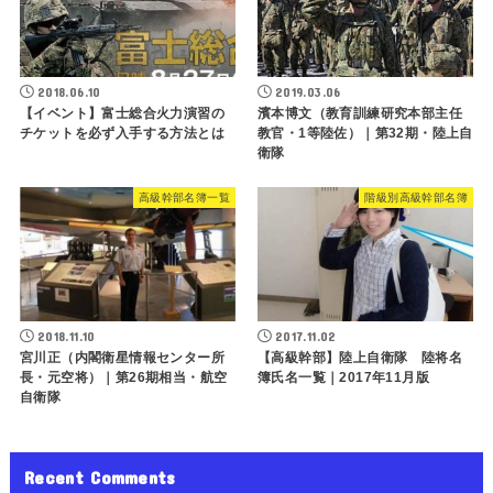
2018.06.10
2019.03.06
【イベント】富士総合火力演習の
濱本博文（教育訓練研究本部主任
チケットを必ず入手する方法とは
教官・1等陸佐）｜第32期・陸上自
衛隊
高級幹部名簿一覧
階級別高級幹部名簿
2018.11.10
2017.11.02
宮川正（内閣衛星情報センター所
【高級幹部】陸上自衛隊 陸将名
長・元空将）｜第26期相当・航空
簿氏名一覧｜2017年11月版
自衛隊
Recent Comments