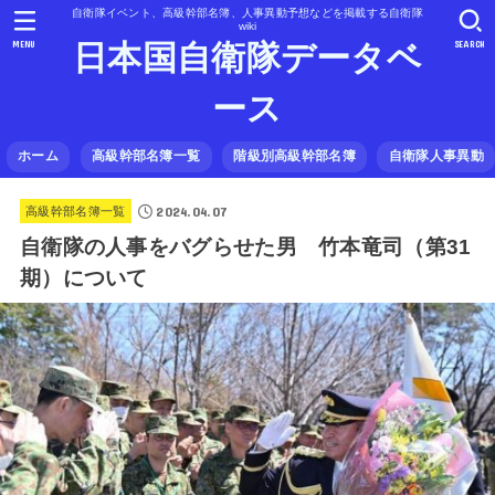
自衛隊イベント、高級幹部名簿、人事異動予想などを掲載する自衛隊
wiki
MENU
SEARCH
日本国自衛隊データベ
ース
ホーム
高級幹部名簿一覧
階級別高級幹部名簿
自衛隊人事異動
2024.04.07
高級幹部名簿一覧
自衛隊の人事をバグらせた男 竹本竜司（第31
期）について