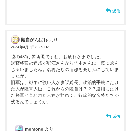
返信
陸自がんばれ
より:
2024年4月9日 8:25 PM
陸の♯31は皆勇退ですね。お疲れさまでした。
退官将官の追想が堀江さんから竹本さんに一気に飛ん
じゃいましたね。名将たちの追想を楽しみにしていま
したが。
旧軍は、戦争に強い人が参謀総長、政治的手腕にたけ
た人が陸軍大臣。これからの陸自は？？？運用にたけ
た将軍と言われた人達が辞めて、行政的な名将たちが
残るんでしょうか。
返信
momono
より: