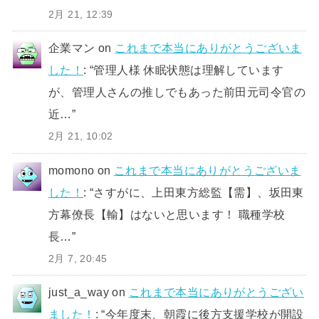
2月 21, 12:39
企業マン
on
これまで本当にありがとうございま
した！
: “
管理人様 休眠状態は理解しています
が、管理人さんの推しでもあった前田元司令官の
近…
”
2月 21, 10:02
momono
on
これまで本当にありがとうございま
した！
: “
さすがに、上田東方総監【需】、坂田東
方幕僚長【輸】はないと思います！ 職種学校
長…
”
2月 7, 20:45
just_a_way
on
これまで本当にありがとうござい
ました！
: “
今年度末、朝霞に後方支援学校が開設