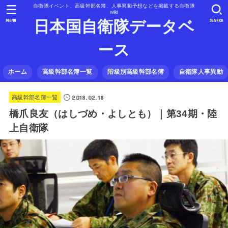
自衛隊イベント、高級幹部名簿、人事異動予想などを掲載する自衛隊
wiki
MENU
SEARCH
日本国自衛隊データベ
ース
ホーム
高級幹部名簿一覧
階級別高級幹部名簿
自衛隊人事異動
2018.02.18
高級幹部名簿一覧
橋爪良友（はしづめ・よしとも）｜第34期・陸
上自衛隊