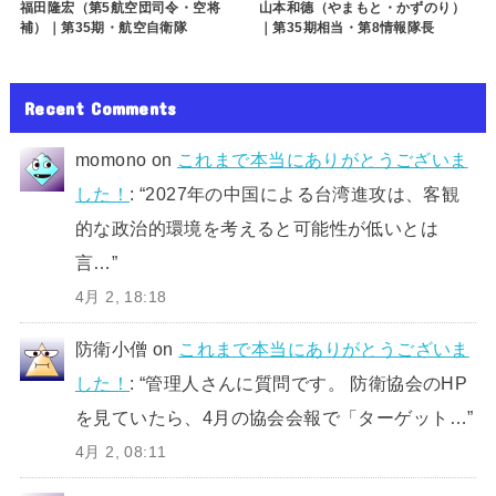
福田隆宏（第5航空団司令・空将
山本和德（やまもと・かずのり）
補）｜第35期・航空自衛隊
｜第35期相当・第8情報隊長
Recent Comments
momono
on
これまで本当にありがとうございま
した！
: “
2027年の中国による台湾進攻は、客観
的な政治的環境を考えると可能性が低いとは
言…
”
4月 2, 18:18
防衛小僧
on
これまで本当にありがとうございま
した！
: “
管理人さんに質問です。 防衛協会のHP
を見ていたら、4月の協会会報で「ターゲット…
”
4月 2, 08:11