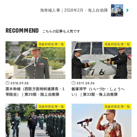
海将補人事｜2018年2月・海上自衛隊
RECOMMEND
高級幹部名簿一覧
高級幹部名簿一覧
2018.09.08
2017.08.06
栗木幹雄（西部方面特科連隊長・1
飯塚祥平（いいづか・しょうへ
等陸佐）｜第39期・陸上自衛隊
い）｜第33期・海上自衛隊
高級幹部名簿一覧
高級幹部名簿一覧