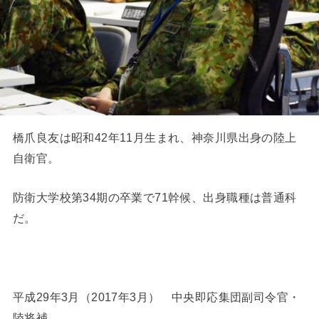
橋爪良友は昭和42年11月生まれ、神奈川県出身の陸上
自衛官。
防衛大学校第34期の卒業で71幹候、出身職種は普通科
だ。
平成29年3月（2017年3月） 中央即応集団副司令官・
陸将補