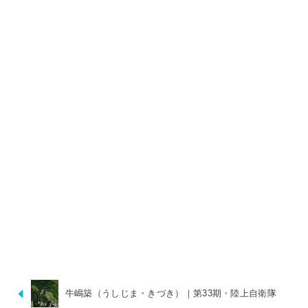
牛嶋築（うしじま・きづき）｜第33期・陸上自衛隊