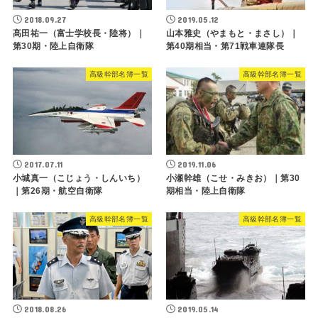
2018.09.27
2019.05.12
髙田祐一（富士学校長・陸将）｜
山本雅史（やまもと・まさし）｜
第30期・陸上自衛隊
第40期相当・第71戦車連隊長
高級幹部名簿一覧
高級幹部名簿一覧
2017.07.11
2019.11.06
小城真一（こじょう・しんいち）
小瀬幹雄（こせ・みきお）｜第30
｜第26期・航空自衛隊
期相当・陸上自衛隊
高級幹部名簿一覧
高級幹部名簿一覧
2018.08.26
2019.05.14