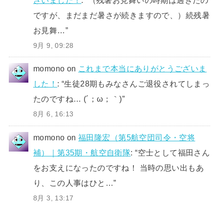
ですが、まだまだ暑さが続きますので、）続残暑
お見舞…
”
9月 9, 09:28
momono
on
これまで本当にありがとうございま
した！
: “
生徒28期もみなさんご退役されてしまっ
たのですね… (´；ω；｀)
”
8月 6, 16:13
momono
on
福田隆宏（第5航空団司令・空将
補）｜第35期・航空自衛隊
: “
空士として福田さん
をお支えになったのですね！ 当時の思い出もあ
り、この人事はひと…
”
8月 3, 13:17