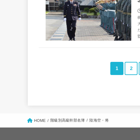
監
1
2
階級別高級幹部名簿
陸海空・将
HOME