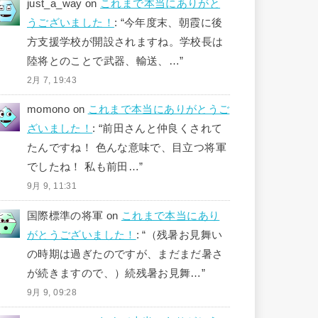
just_a_way
on
これまで本当にありがと
うございました！
: “
今年度末、朝霞に後
方支援学校が開設されますね。学校長は
陸将とのことで武器、輸送、…
”
2月 7, 19:43
momono
on
これまで本当にありがとうご
ざいました！
: “
前田さんと仲良くされて
たんですね！ 色んな意味で、目立つ将軍
でしたね！ 私も前田…
”
9月 9, 11:31
国際標準の将軍
on
これまで本当にあり
がとうございました！
: “
（残暑お見舞い
の時期は過ぎたのですが、まだまだ暑さ
が続きますので、）続残暑お見舞…
”
9月 9, 09:28