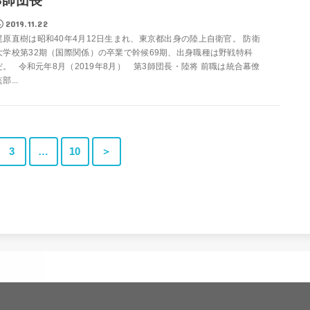
3師団長
2019.11.22
梶原直樹は昭和40年4月12日生まれ、東京都出身の陸上自衛官。 防衛
大学校第32期（国際関係）の卒業で幹候69期、出身職種は野戦特科
だ。 令和元年8月（2019年8月） 第3師団長・陸将 前職は統合幕僚
部...
3
…
10
＞