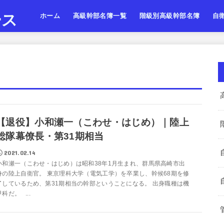
ース
ホーム
高級幹部名簿一覧
階級別高級幹部名簿
自
陸上自衛隊
海上自衛隊
航空自衛隊
陸海空・将
陸海空・将補
陸海空・一佐
陸上
海上
航空
【退役】小和瀬一（こわせ・はじめ）｜陸上
総隊幕僚長・第31期相当
2021.02.14
小和瀬一（こわせ・はじめ）は昭和38年1月生まれ、群馬県高崎市出
身の陸上自衛官。 東京理科大学（電気工学）を卒業し、幹候68期を修
了しているため、第31期相当の幹部ということになる。 出身職種は機
甲科だ。 ...