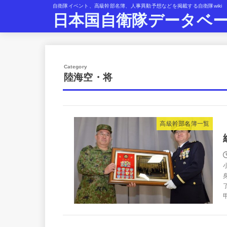
自衛隊イベント、高級幹部名簿、人事異動予想などを掲載する自衛隊wiki
日本国自衛隊データベ
陸海空・将
高級幹部名簿一覧