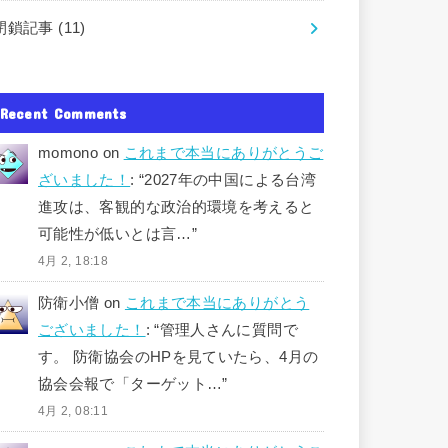
閉鎖記事
(11)
Recent Comments
momono
on
これまで本当にありがとうご
ざいました！
: “
2027年の中国による台湾
進攻は、客観的な政治的環境を考えると
可能性が低いとは言…
”
4月 2, 18:18
防衛小僧
on
これまで本当にありがとう
ございました！
: “
管理人さんに質問で
す。 防衛協会のHPを見ていたら、4月の
協会会報で「ターゲット…
”
4月 2, 08:11