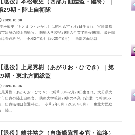
【退役】本松敬史（西部方面総監・陸将）｜
第29期・陸上自衛隊
2020.10.08
本松敬史（もとまつ・たかし）は昭和37年7月3日生まれ、宮崎県都
城市出身の陸上自衛官。 防衛大学校第29期の卒業で幹候66期、出身職
種は普通科だ。 令和2年8月（2020年8月） 西部方面総監...
【退役】上尾秀樹（あがりお・ひでき）｜第
29期・東北方面総監
2020.10.06
上尾秀樹（あがりお・ひでき）は昭和38年2月28日生まれ、大分県大
分市出身の陸上自衛官。 防衛大学校第29期の卒業（管理）で幹候66
期、出身職種は普通科だ。 令和2年8月（2020年8月） 東北方面総
・陸...
【退役】糟井裕之（自衛艦隊司令官・海将）