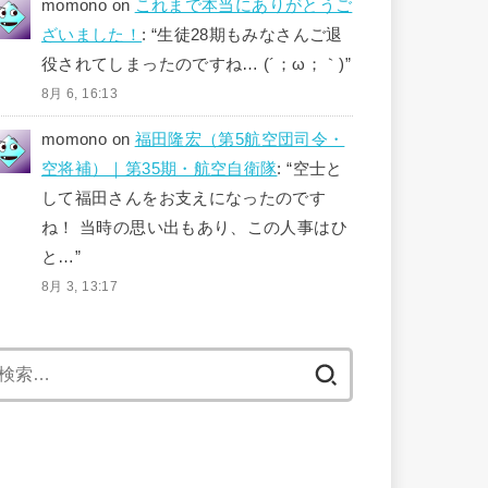
momono
on
これまで本当にありがとうご
ざいました！
: “
生徒28期もみなさんご退
役されてしまったのですね… (´；ω；｀)
”
8月 6, 16:13
momono
on
福田隆宏（第5航空団司令・
空将補）｜第35期・航空自衛隊
: “
空士と
して福田さんをお支えになったのです
ね！ 当時の思い出もあり、この人事はひ
と…
”
8月 3, 13:17
検
索: