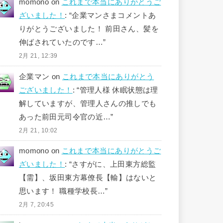
momono
on
これまで本当にありがとうご
ざいました！
: “
企業マンさまコメントあ
りがとうございました！ 前田さん、髪を
伸ばされていたのです…
”
2月 21, 12:39
企業マン
on
これまで本当にありがとう
ございました！
: “
管理人様 休眠状態は理
解していますが、管理人さんの推しでも
あった前田元司令官の近…
”
2月 21, 10:02
momono
on
これまで本当にありがとうご
ざいました！
: “
さすがに、上田東方総監
【需】、坂田東方幕僚長【輸】はないと
思います！ 職種学校長…
”
2月 7, 20:45