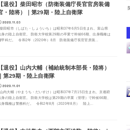
【退役】柴田昭市（防衛装備庁長官官房装備
官・陸将）｜第29期・陸上自衛隊
2020.11.03
柴田昭市（しばた・しょういち）は昭和37年6月5日生まれ、富山県
出身の陸上自衛官。 防衛大学校第29期の卒業で幹候66期、出身職種は
機甲科だ。 令和2年（2020年）8月 防衛装備庁長官官房装...
【退役】山内大輔（補給統制本部長・陸将）
｜第29期・陸上自衛隊
2020.11.01
山内大輔（やまうち・だいすけ）は昭和37年7月15日生まれ、京都府
出身の陸上自衛官。 防衛大学校は第29期の卒業（管理）で幹候66期、
出身職種は警務科だ。 令和2年8月（2020年8月） 陸上...