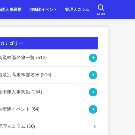
衛隊人事異動
自衛隊イベント
管理人コラム
SEARCH
自衛隊
自衛隊
自衛隊
北海道・東北
関東・甲信越
東海・北陸
近畿
中国・四国
九州・沖縄
カテゴリー
高級幹部名簿一覧
(512)
階級別高級幹部名簿
(516)
自衛隊人事異動
(254)
自衛隊イベント
(64)
管理人コラム
(60)