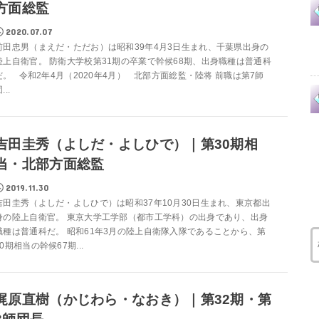
方面総監
2020.07.07
前田忠男（まえだ・ただお）は昭和39年4月3日生まれ、千葉県出身の
陸上自衛官。 防衛大学校第31期の卒業で幹候68期、出身職種は普通科
だ。 令和2年4月（2020年4月） 北部方面総監・陸将 前職は第7師
...
吉田圭秀（よしだ・よしひで）｜第30期相
当・北部方面総監
2019.11.30
吉田圭秀（よしだ・よしひで）は昭和37年10月30日生まれ、東京都出
身の陸上自衛官。 東京大学工学部（都市工学科）の出身であり、出身
職種は普通科だ。 昭和61年3月の陸上自衛隊入隊であることから、第
30期相当の幹候67期...
梶原直樹（かじわら・なおき）｜第32期・第