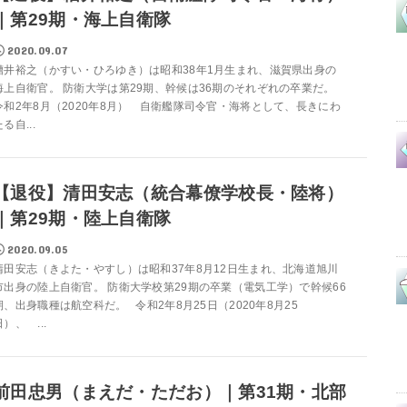
｜第29期・海上自衛隊
2020.09.07
糟井裕之（かすい・ひろゆき）は昭和38年1月生まれ、滋賀県出身の
海上自衛官。 防衛大学は第29期、幹候は36期のそれぞれの卒業だ。
令和2年8月（2020年8月） 自衛艦隊司令官・海将として、長きにわ
る自...
【退役】清田安志（統合幕僚学校長・陸将）
｜第29期・陸上自衛隊
2020.09.05
清田安志（きよた・やすし）は昭和37年8月12日生まれ、北海道旭川
市出身の陸上自衛官。 防衛大学校第29期の卒業（電気工学）で幹候66
期、出身職種は航空科だ。 令和2年8月25日（2020年8月25
日）、 ...
前田忠男（まえだ・ただお）｜第31期・北部