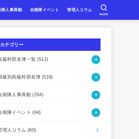
衛隊人事異動
自衛隊イベント
管理人コラム
SEARCH
自衛隊
自衛隊
自衛隊
北海道・東北
関東・甲信越
東海・北陸
近畿
中国・四国
九州・沖縄
カテゴリー
高級幹部名簿一覧
(512)
階級別高級幹部名簿
(516)
自衛隊人事異動
(254)
自衛隊イベント
(64)
管理人コラム
(60)