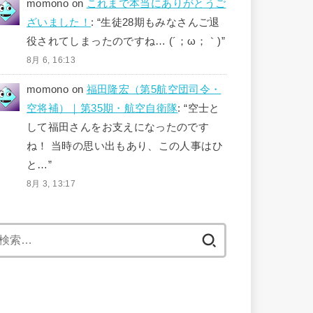
momono
on
これまで本当にありがとうご
ざいました！
: “
生徒28期もみなさんご退
役されてしまったのですね… (´；ω；｀)
”
8月 6, 16:13
momono
on
福田隆宏（第5航空団司令・
空将補）｜第35期・航空自衛隊
: “
空士と
して福田さんをお支えになったのです
ね！ 当時の思い出もあり、この人事はひ
と…
”
8月 3, 13:17
検
索: