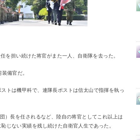
な責任を担い続けた将官がまた一人、自衛隊を去った。
房装備官だ。
ポストは機甲科で、連隊長ポストは信太山で指揮を執っ
師団）長を任されるなど、陸自の将官としてこれ以上は
に恥じない実績を残し続けた自衛官人生であった。