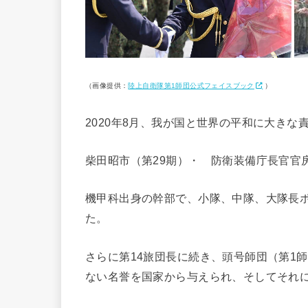
（画像提供：
陸上自衛隊第1師団公式フェイスブック
）
2020年8月、我が国と世界の平和に大き
柴田昭市（第29期）・ 防衛装備庁長官官
機甲科出身の幹部で、小隊、中隊、大隊長
た。
さらに第14旅団長に続き、頭号師団（第1
ない名誉を国家から与えられ、そしてそれ