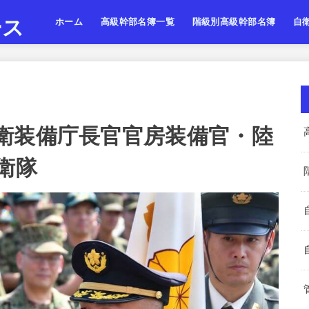
ース
ホーム
高級幹部名簿一覧
階級別高級幹部名簿
自
陸上自衛隊
海上自衛隊
航空自衛隊
陸海空・将
陸海空・将補
陸海空・一佐
陸上
海上
航空
衛装備庁長官官房装備官・陸
衛隊