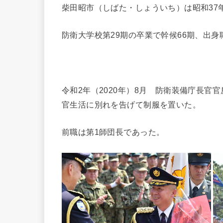
柴田昭市（しばた・しょういち）は昭和37
防衛大学校第29期の卒業で幹候66期、出
令和2年（2020年）8月 防衛装備庁長
官生活に別れを告げて制服を置いた。
前職は第1師団長であった。