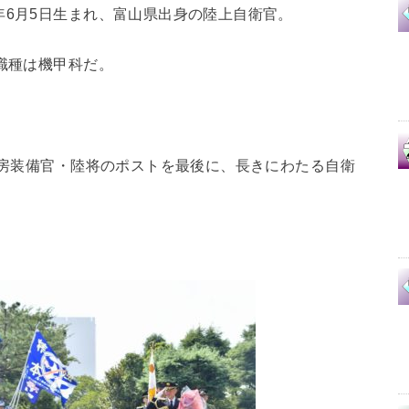
年6月5日生まれ、富山県出身の陸上自衛官。
身職種は機甲科だ。
官官房装備官・陸将のポストを最後に、長きにわたる自衛