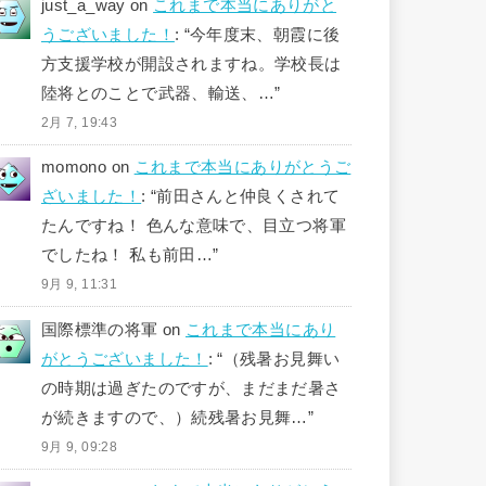
just_a_way
on
これまで本当にありがと
うございました！
: “
今年度末、朝霞に後
方支援学校が開設されますね。学校長は
陸将とのことで武器、輸送、…
”
2月 7, 19:43
momono
on
これまで本当にありがとうご
ざいました！
: “
前田さんと仲良くされて
たんですね！ 色んな意味で、目立つ将軍
でしたね！ 私も前田…
”
9月 9, 11:31
国際標準の将軍
on
これまで本当にあり
がとうございました！
: “
（残暑お見舞い
の時期は過ぎたのですが、まだまだ暑さ
が続きますので、）続残暑お見舞…
”
9月 9, 09:28