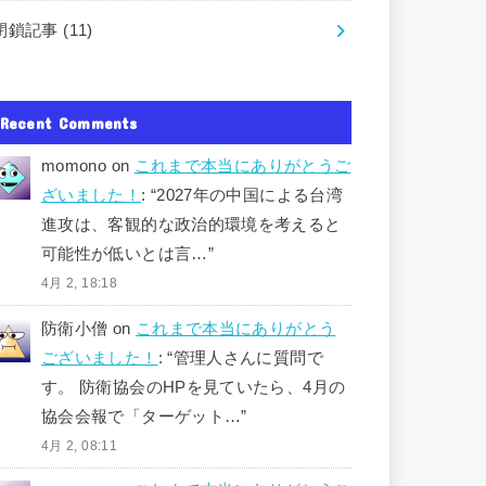
閉鎖記事
(11)
Recent Comments
momono
on
これまで本当にありがとうご
ざいました！
: “
2027年の中国による台湾
進攻は、客観的な政治的環境を考えると
可能性が低いとは言…
”
4月 2, 18:18
防衛小僧
on
これまで本当にありがとう
ございました！
: “
管理人さんに質問で
す。 防衛協会のHPを見ていたら、4月の
協会会報で「ターゲット…
”
4月 2, 08:11