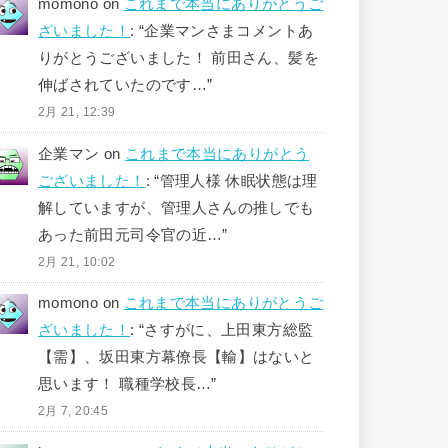
momono
on
これまで本当にありがとうご
ざいました！
: “
企業マンさまコメントあ
りがとうございました！ 前田さん、髪を
伸ばされていたのです…
”
2月 21, 12:39
企業マン
on
これまで本当にありがとう
ございました！
: “
管理人様 休眠状態は理
解していますが、管理人さんの推しでも
あった前田元司令官の近…
”
2月 21, 10:02
momono
on
これまで本当にありがとうご
ざいました！
: “
さすがに、上田東方総監
【需】、坂田東方幕僚長【輸】はないと
思います！ 職種学校長…
”
2月 7, 20:45