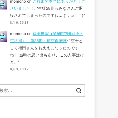
momono
on
これまで本当にありがとうご
ざいました！
: “
生徒28期もみなさんご退
役されてしまったのですね… (´；ω；｀)
”
8月 6, 16:13
momono
on
福田隆宏（第5航空団司令・
空将補）｜第35期・航空自衛隊
: “
空士と
して福田さんをお支えになったのです
ね！ 当時の思い出もあり、この人事はひ
と…
”
8月 3, 13:17
検
索: