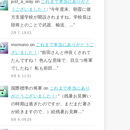
just_a_way
on
これまで本当にありがと
うございました！
: “
今年度末、朝霞に後
方支援学校が開設されますね。学校長は
陸将とのことで武器、輸送、…
”
2月 7, 19:43
momono
on
これまで本当にありがとうご
ざいました！
: “
前田さんと仲良くされて
たんですね！ 色んな意味で、目立つ将軍
でしたね！ 私も前田…
”
9月 9, 11:31
国際標準の将軍
on
これまで本当にあり
がとうございました！
: “
（残暑お見舞い
の時期は過ぎたのですが、まだまだ暑さ
が続きますので、）続残暑お見舞…
”
9月 9, 09:28