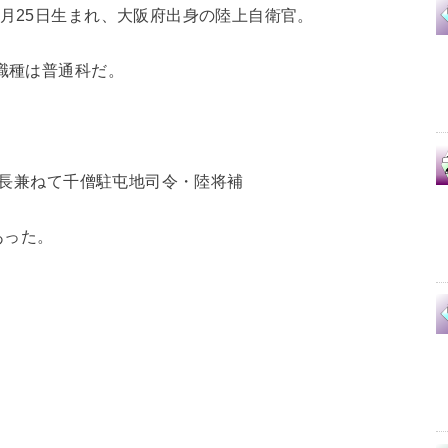
5月25日生まれ、大阪府出身の陸上自衛官。
身職種は普通科だ。
師団長兼ねて千僧駐屯地司令・陸将補
あった。