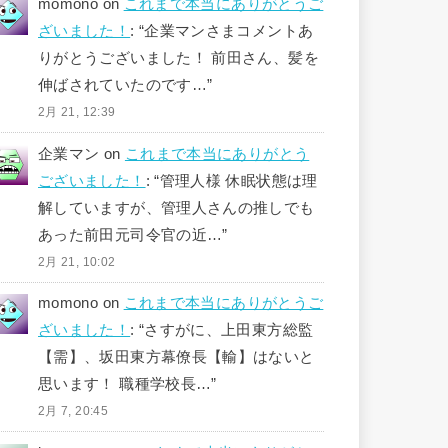
momono
on
これまで本当にありがとうご
ざいました！
: “
企業マンさまコメントあ
りがとうございました！ 前田さん、髪を
伸ばされていたのです…
”
2月 21, 12:39
企業マン
on
これまで本当にありがとう
ございました！
: “
管理人様 休眠状態は理
解していますが、管理人さんの推しでも
あった前田元司令官の近…
”
2月 21, 10:02
momono
on
これまで本当にありがとうご
ざいました！
: “
さすがに、上田東方総監
【需】、坂田東方幕僚長【輸】はないと
思います！ 職種学校長…
”
2月 7, 20:45