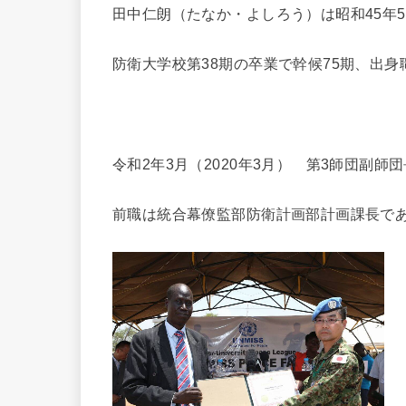
田中仁朗（たなか・よしろう）は昭和45年
防衛大学校第38期の卒業で幹候75期、出
令和2年3月（2020年3月） 第3師団副
前職は統合幕僚監部防衛計画部計画課長で