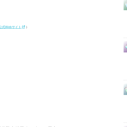
式Webサイト
）