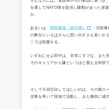
そんな人には、某国軍からの要請に基づき
を通してNATO弾を提供し騒動があった派
か。
あるいは、
岡部俊哉（第25期）
・元陸幕
の舞台といえばさらに思い出す人も多いか
こでは割愛する。
いずれにせよ田中は、非常にタフな、また
そのキャリアから嫌というほど窺える幹部
そして今回注目してほしいのは、その南スー
次隊を率いて現地で活動し、また撤収に成