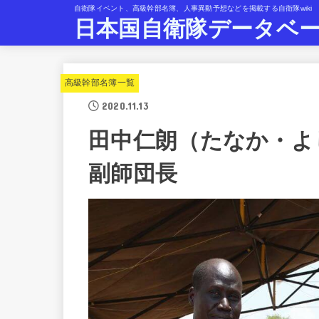
自衛隊イベント、高級幹部名簿、人事異動予想などを掲載する自衛隊wiki
日本国自衛隊データベ
高級幹部名簿一覧
2020.11.13
田中仁朗（たなか・よ
副師団長