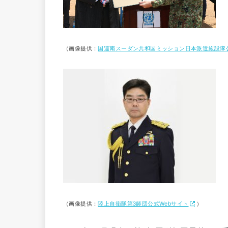
（画像提供：
国連南スーダン共和国ミッション日本派遣施設隊公
（画像提供：
陸上自衛隊第3師団公式Webサイト
）