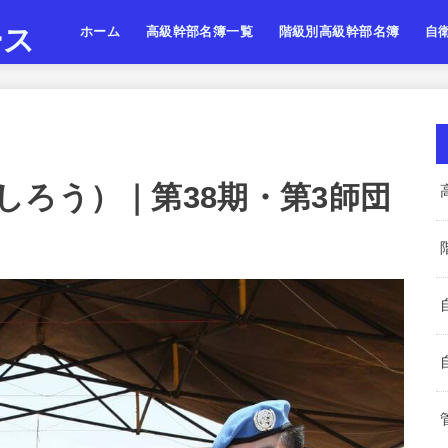
ース
ホーム
高級幹部名簿一覧
階級別高級幹部名簿
自
陸上自衛隊
海上自衛隊
航空自衛隊
陸海空・将
陸海空・将補
陸海空・一佐
陸上
海上
航空
しろう）｜第38期・第3師団