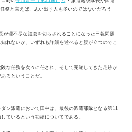
、当時の
井川賢一（第35期）
・派遣施設隊長が国連
遣任務と言えば、思い出す人も多いのではないだろう
長が理不尽な詰腹を切らされることになった日報問題
も知れないが、いずれも詳細を述べると腹が立つのでこ
危険な任務を次々に任され、そして完遂してきた足跡が
であるということだ。
ダン派遣において田中は、最後の派遣部隊となる第11
功しているという功績についてである。