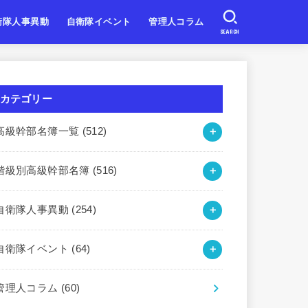
衛隊人事異動
自衛隊イベント
管理人コラム
SEARCH
自衛隊
自衛隊
自衛隊
北海道・東北
関東・甲信越
東海・北陸
近畿
中国・四国
九州・沖縄
カテゴリー
高級幹部名簿一覧
(512)
階級別高級幹部名簿
(516)
自衛隊人事異動
(254)
自衛隊イベント
(64)
管理人コラム
(60)