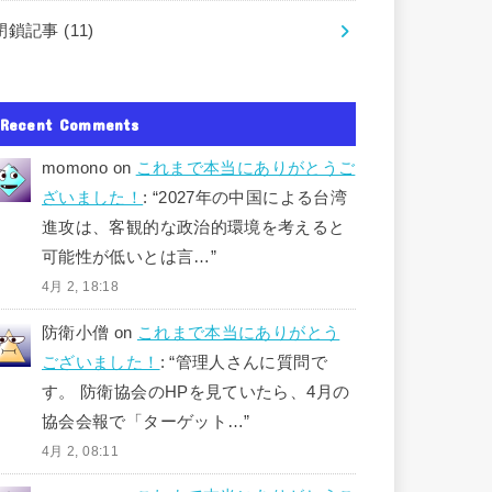
閉鎖記事
(11)
Recent Comments
momono
on
これまで本当にありがとうご
ざいました！
: “
2027年の中国による台湾
進攻は、客観的な政治的環境を考えると
可能性が低いとは言…
”
4月 2, 18:18
防衛小僧
on
これまで本当にありがとう
ございました！
: “
管理人さんに質問で
す。 防衛協会のHPを見ていたら、4月の
協会会報で「ターゲット…
”
4月 2, 08:11