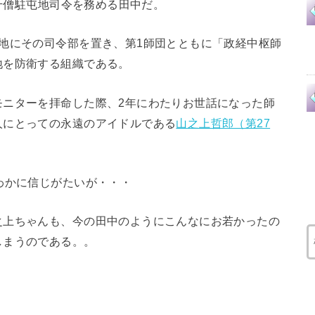
て千僧駐屯地司令を務める田中だ。
地にその司令部を置き、第1師団とともに「政経中枢師
地を防衛する組織である。
モニターを拝命した際、2年にわたりお世話になった師
人にとっての永遠のアイドルである
山之上哲郎（第27
わかに信じがたいが・・・
之上ちゃんも、今の田中のようにこんなにお若かったの
しまうのである。。