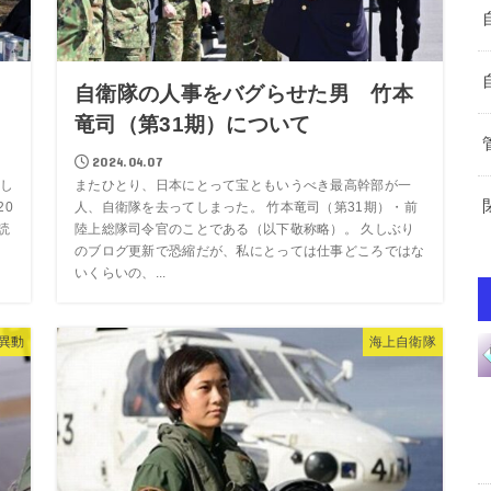
ま
自衛隊の人事をバグらせた男 竹本
竜司（第31期）について
2024.04.07
し
またひとり、日本にとって宝ともいうべき最高幹部が一
20
人、自衛隊を去ってしまった。 竹本竜司（第31期）・前
読
陸上総隊司令官のことである（以下敬称略）。 久しぶり
のブログ更新で恐縮だが、私にとっては仕事どころではな
いくらいの、...
異動
海上自衛隊