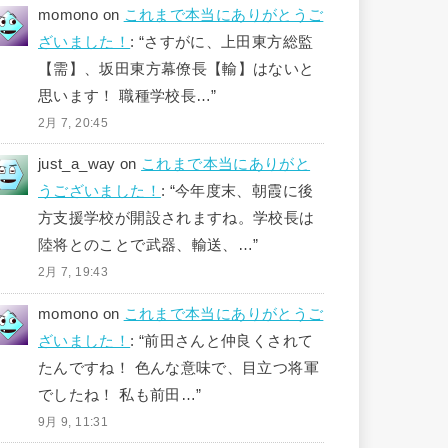
momono
on
これまで本当にありがとうご
ざいました！
: “
さすがに、上田東方総監
【需】、坂田東方幕僚長【輸】はないと
思います！ 職種学校長…
”
2月 7, 20:45
just_a_way
on
これまで本当にありがと
うございました！
: “
今年度末、朝霞に後
方支援学校が開設されますね。学校長は
陸将とのことで武器、輸送、…
”
2月 7, 19:43
momono
on
これまで本当にありがとうご
ざいました！
: “
前田さんと仲良くされて
たんですね！ 色んな意味で、目立つ将軍
でしたね！ 私も前田…
”
9月 9, 11:31