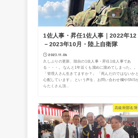
1佐人事・昇任1佐人事｜2022年12
－2023年10月・陸上自衛隊
2023.11.06
久しぶりの更新、陸自の1佐人事・昇任1佐人事であ
る・・・。 なんと1年近くも溜めに溜めてしまった。。
「管理人さん生きてますか？」 「死んだのではないか
心配しています」 という声を、お問い合わせ欄やSNS
らたくさん頂...
高級幹部名簿