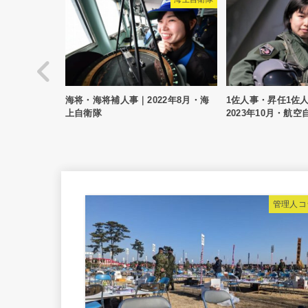
海将・海将補人事｜2022年8月・海
1佐人事・昇任1佐人事｜2022年12
上自衛隊
2023年10月・航空自衛隊
管理人コ