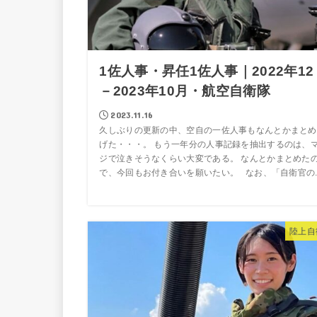
1佐人事・昇任1佐人事｜2022年12
－2023年10月・航空自衛隊
2023.11.16
久しぶりの更新の中、空自の一佐人事もなんとかまとめ
げた・・・。 もう一年分の人事記録を抽出するのは、
ジで泣きそうなくらい大変である。 なんとかまとめた
で、今回もお付き合いを願いたい。 なお、「自衛官の..
陸上自