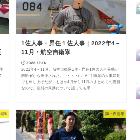
い
1佐人事・昇任１佐人事｜2022年4－
長
11月・航空自衛隊
2022.12.16
佐
2022年4－11月、航空自衛隊1佐・昇任1佐の人事異動が
業
防衛省から発令された。 ・・・(；´∀｀) 陸海の人事異動
でも申し上げたが、もはや4月から11月のまとめての更新
、
なので、個別の異動について語っても手...
衛隊
陸上自衛隊