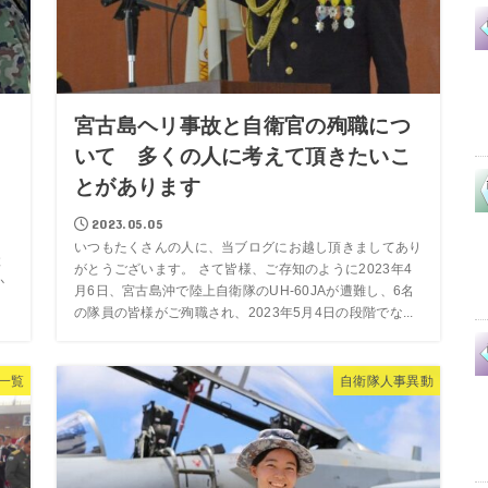
宮古島ヘリ事故と自衛官の殉職につ
いて 多くの人に考えて頂きたいこ
とがあります
2023.05.05
いつもたくさんの人に、当ブログにお越し頂きましてあり
と
がとうございます。 さて皆様、ご存知のように2023年4
か
月6日、宮古島沖で陸上自衛隊のUH-60JAが遭難し、6名
の隊員の皆様がご殉職され、2023年5月4日の段階でな...
一覧
自衛隊人事異動