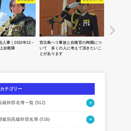
12－
宮古島ヘリ事故と自衛官の殉職につ
【退役】堀江祐一（ほりえ・
いて 多くの人に考えて頂きたいこ
ち）｜第33期相当・北海道
とがあります
カテゴリー
高級幹部名簿一覧
(512)
階級別高級幹部名簿
(516)