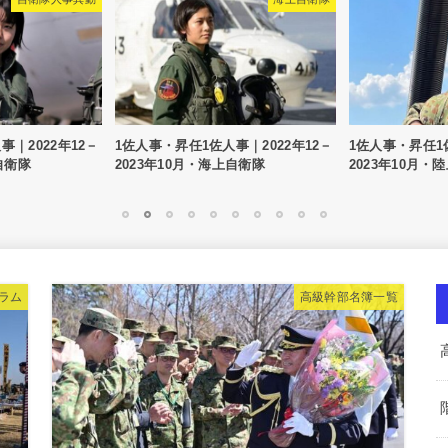
－
1佐人事・昇任1佐人事｜2022年12－
1佐人事・昇任1佐人事｜2022年
2023年10月・海上自衛隊
2023年10月・陸上自衛隊
1
2
3
4
5
6
7
8
9
10
ラム
高級幹部名簿一覧