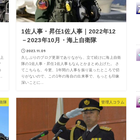
1佐人事・昇任1佐人事｜2022年12
－2023年10月・海上自衛隊
2023.11.09
上
久しぶりのブログ更新でありながら、立て続けに海上自衛
マ
隊の1佐人事・昇任1佐人事もなんとかまとめ上げた。 さ
の
てこちらも、今更、1年間の人事を振り返ったところで切
.
りがないので、この1年の海自の出来事で、もっとも印象
深いことに...
衛隊
管理人コラム