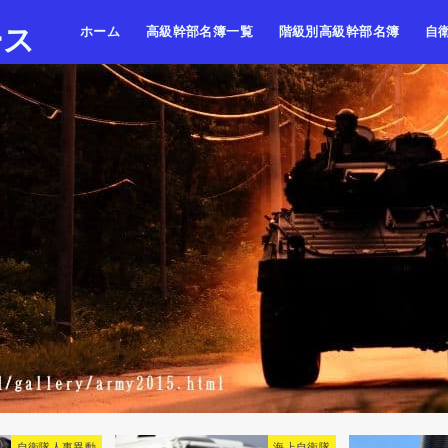
ース
ホーム
高級幹部名簿一覧
階級別高級幹部名簿
自
陸上自衛隊
海上自衛隊
航空自衛隊
陸海空・将
陸海空・将補
陸海空・一佐
陸上
海上
航空
海上自衛隊
陸上自