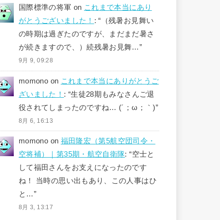
国際標準の将軍
on
これまで本当にあり
がとうございました！
: “
（残暑お見舞い
の時期は過ぎたのですが、まだまだ暑さ
が続きますので、）続残暑お見舞…
”
9月 9, 09:28
momono
on
これまで本当にありがとうご
ざいました！
: “
生徒28期もみなさんご退
役されてしまったのですね… (´；ω；｀)
”
8月 6, 16:13
momono
on
福田隆宏（第5航空団司令・
空将補）｜第35期・航空自衛隊
: “
空士と
して福田さんをお支えになったのです
ね！ 当時の思い出もあり、この人事はひ
と…
”
8月 3, 13:17