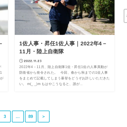
－
1佐人事・昇任1佐人事｜2022年4－
11月・陸上自衛隊
2022.11.23
が
2022年4－11月、陸上自衛隊1佐・昇任1佐の人事異動が
1
防衛省から発令された。 今回、春から秋までの1佐人事
が
をまとめて記載してしまう暴挙をどうぞお許しいただきた
い。 m(_ _)m もはやこうなると、誰が...
3
…
89
＞