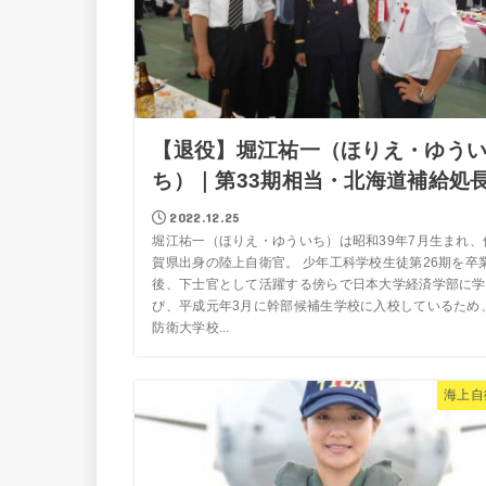
【退役】堀江祐一（ほりえ・ゆう
ち）｜第33期相当・北海道補給処
2022.12.25
堀江祐一（ほりえ・ゆういち）は昭和39年7月生まれ、
賀県出身の陸上自衛官。 少年工科学校生徒第26期を卒
後、下士官として活躍する傍らで日本大学経済学部に学
び、平成元年3月に幹部候補生学校に入校しているため
防衛大学校...
海上自