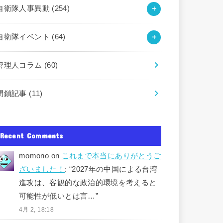
自衛隊人事異動
(254)
自衛隊イベント
(64)
管理人コラム
(60)
閉鎖記事
(11)
Recent Comments
momono
on
これまで本当にありがとうご
ざいました！
: “
2027年の中国による台湾
進攻は、客観的な政治的環境を考えると
可能性が低いとは言…
”
4月 2, 18:18