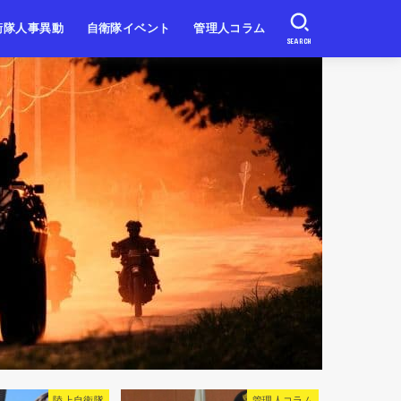
衛隊人事異動
自衛隊イベント
管理人コラム
SEARCH
自衛隊
自衛隊
自衛隊
北海道・東北
関東・甲信越
東海・北陸
近畿
中国・四国
九州・沖縄
衛隊
管理人コラム
高級幹部