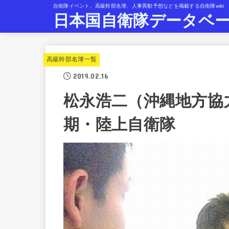
自衛隊イベント、高級幹部名簿、人事異動予想などを掲載する自衛隊wiki
日本国自衛隊データベ
高級幹部名簿一覧
2019.02.16
松永浩二（沖縄地方協
期・陸上自衛隊