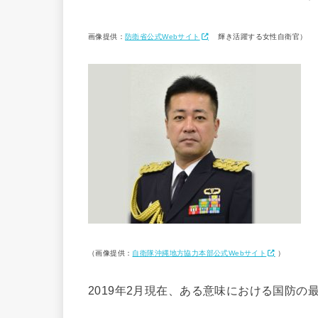
画像提供：
防衛省公式Webサイト
輝き活躍する女性自衛官）
（画像提供：
自衛隊沖縄地方協力本部公式Webサイト
）
2019年2月現在、ある意味における国防