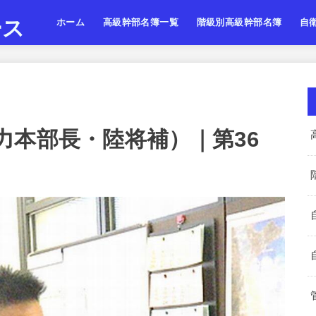
ース
ホーム
高級幹部名簿一覧
階級別高級幹部名簿
自
陸上自衛隊
海上自衛隊
航空自衛隊
陸海空・将
陸海空・将補
陸海空・一佐
陸上
海上
航空
力本部長・陸将補）｜第36