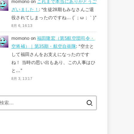
momono
on
これまで本当にありがとうご
ざいました！
: “
生徒28期もみなさんご退
役されてしまったのですね… (´；ω；｀)
”
8月 6, 16:13
momono
on
福田隆宏（第5航空団司令・
空将補）｜第35期・航空自衛隊
: “
空士と
して福田さんをお支えになったのです
ね！ 当時の思い出もあり、この人事はひ
と…
”
8月 3, 13:17
検
索: