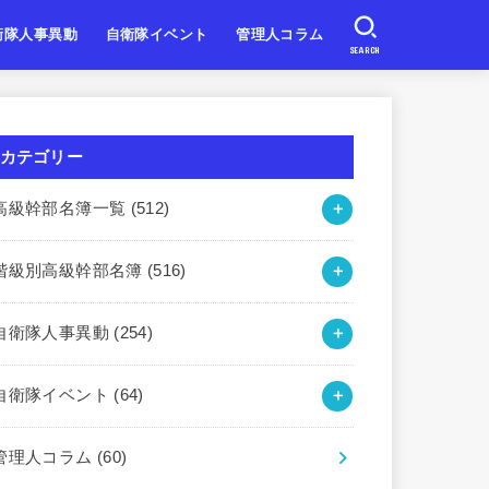
衛隊人事異動
自衛隊イベント
管理人コラム
SEARCH
自衛隊
自衛隊
自衛隊
北海道・東北
関東・甲信越
東海・北陸
近畿
中国・四国
九州・沖縄
カテゴリー
高級幹部名簿一覧
(512)
階級別高級幹部名簿
(516)
自衛隊人事異動
(254)
自衛隊イベント
(64)
管理人コラム
(60)