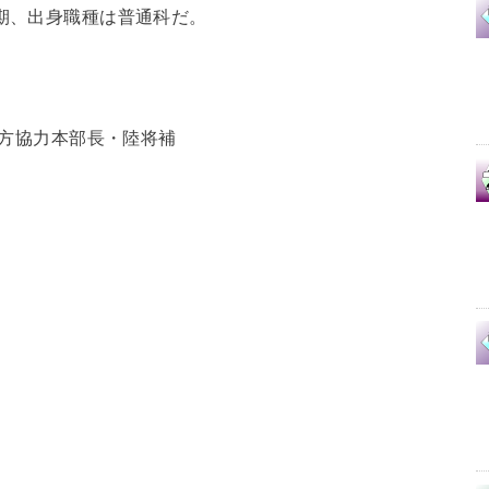
3期、出身職種は普通科だ。
地方協力本部長・陸将補