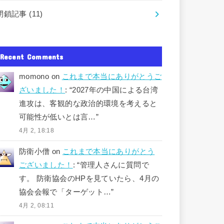
閉鎖記事
(11)
Recent Comments
momono
on
これまで本当にありがとうご
ざいました！
: “
2027年の中国による台湾
進攻は、客観的な政治的環境を考えると
可能性が低いとは言…
”
4月 2, 18:18
防衛小僧
on
これまで本当にありがとう
ございました！
: “
管理人さんに質問で
す。 防衛協会のHPを見ていたら、4月の
協会会報で「ターゲット…
”
4月 2, 08:11