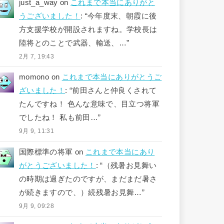
just_a_way
on
これまで本当にありがと
うございました！
: “
今年度末、朝霞に後
方支援学校が開設されますね。学校長は
陸将とのことで武器、輸送、…
”
2月 7, 19:43
momono
on
これまで本当にありがとうご
ざいました！
: “
前田さんと仲良くされて
たんですね！ 色んな意味で、目立つ将軍
でしたね！ 私も前田…
”
9月 9, 11:31
国際標準の将軍
on
これまで本当にあり
がとうございました！
: “
（残暑お見舞い
の時期は過ぎたのですが、まだまだ暑さ
が続きますので、）続残暑お見舞…
”
9月 9, 09:28