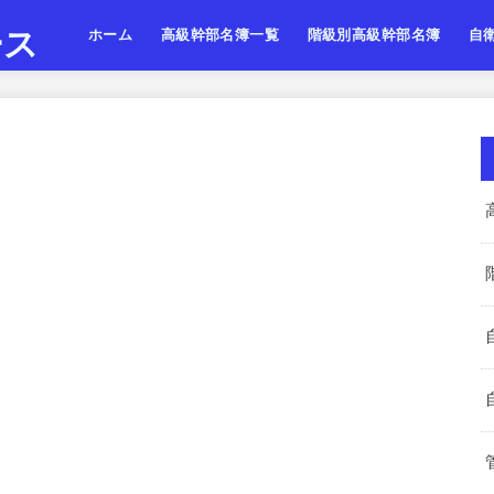
ース
ホーム
高級幹部名簿一覧
階級別高級幹部名簿
自
陸上自衛隊
海上自衛隊
航空自衛隊
陸海空・将
陸海空・将補
陸海空・一佐
陸上
海上
航空