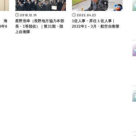
2018.12.19
2022.04.23
 海
星野浩幸（長野地方協力本部
1佐人事・昇任１佐人事｜
8年6
長・1等陸佐）｜第31期・陸
2022年1－3月・航空自衛隊
上自衛隊