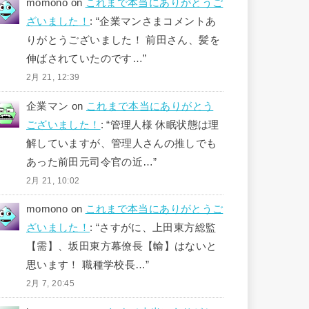
momono
on
これまで本当にありがとうご
ざいました！
: “
企業マンさまコメントあ
りがとうございました！ 前田さん、髪を
伸ばされていたのです…
”
2月 21, 12:39
企業マン
on
これまで本当にありがとう
ございました！
: “
管理人様 休眠状態は理
解していますが、管理人さんの推しでも
あった前田元司令官の近…
”
2月 21, 10:02
momono
on
これまで本当にありがとうご
ざいました！
: “
さすがに、上田東方総監
【需】、坂田東方幕僚長【輸】はないと
思います！ 職種学校長…
”
2月 7, 20:45