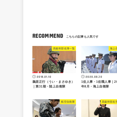
RECOMMEND
高級幹部名簿一覧
海上
2018.01.10
2020.08.30
鵜居正行（うい・まさゆき）
1佐人事・1佐職人事｜20
｜第31期・陸上自衛隊
年8月・海上自衛隊
航空自衛隊
高級幹部名