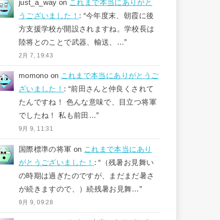
just_a_way
on
これまで本当にありがと
うございました！
: “
今年度末、朝霞に後
方支援学校が開設されますね。学校長は
陸将とのことで武器、輸送、…
”
2月 7, 19:43
momono
on
これまで本当にありがとうご
ざいました！
: “
前田さんと仲良くされて
たんですね！ 色んな意味で、目立つ将軍
でしたね！ 私も前田…
”
9月 9, 11:31
国際標準の将軍
on
これまで本当にあり
がとうございました！
: “
（残暑お見舞い
の時期は過ぎたのですが、まだまだ暑さ
が続きますので、）続残暑お見舞…
”
9月 9, 09:28