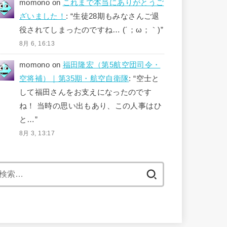
momono
on
これまで本当にありがとうご
ざいました！
: “
生徒28期もみなさんご退
役されてしまったのですね… (´；ω；｀)
”
8月 6, 16:13
momono
on
福田隆宏（第5航空団司令・
空将補）｜第35期・航空自衛隊
: “
空士と
して福田さんをお支えになったのです
ね！ 当時の思い出もあり、この人事はひ
と…
”
8月 3, 13:17
検
索: