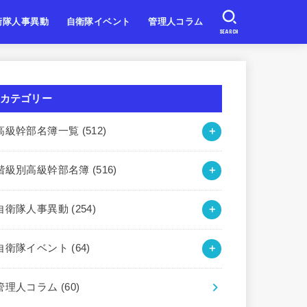
衛隊人事異動
自衛隊イベント
管理人コラム
SEARCH
自衛隊
自衛隊
自衛隊
北海道・東北
関東・甲信越
東海・北陸
近畿
中国・四国
九州・沖縄
カテゴリー
高級幹部名簿一覧
(512)
階級別高級幹部名簿
(516)
自衛隊人事異動
(254)
自衛隊イベント
(64)
管理人コラム
(60)