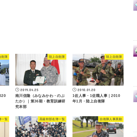
自衛隊
陸上自衛隊
陸上自衛隊
2019.04.25
2010.01.20
20
南川信隆（みなみかわ・のぶ
1佐人事・1佐職人事｜2010
たか）｜第36期・教育訓練研
年1月・陸上自衛隊
究本部
簿一覧
高級幹部名簿一覧
自衛隊人事異動