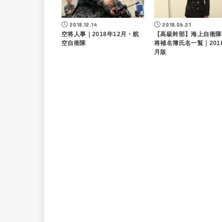
2018.12.14
2018.06.21
空将人事｜2018年12月・航
【高級幹部】海上自衛隊
空自衛隊
将補名簿氏名一覧｜201
月版