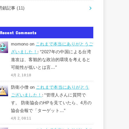
閉鎖記事
(11)
Recent Comments
momono
on
これまで本当にありがとうご
ざいました！
: “
2027年の中国による台湾
進攻は、客観的な政治的環境を考えると
可能性が低いとは言…
”
4月 2, 18:18
防衛小僧
on
これまで本当にありがとう
ございました！
: “
管理人さんに質問で
す。 防衛協会のHPを見ていたら、4月の
協会会報で「ターゲット…
”
4月 2, 08:11