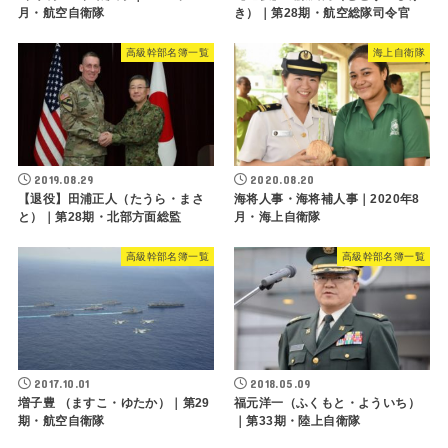
月・航空自衛隊
き）｜第28期・航空総隊司令官
高級幹部名簿一覧
海上自衛隊
2019.08.29
2020.08.20
【退役】田浦正人（たうら・まさ
海将人事・海将補人事｜2020年8
と）｜第28期・北部方面総監
月・海上自衛隊
高級幹部名簿一覧
高級幹部名簿一覧
2017.10.01
2018.05.09
増子豊 （ますこ・ゆたか）｜第29
福元洋一（ふくもと・よういち）
期・航空自衛隊
｜第33期・陸上自衛隊