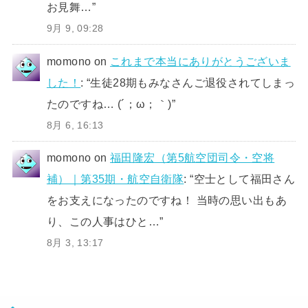
お見舞…
”
9月 9, 09:28
momono
on
これまで本当にありがとうございま
した！
: “
生徒28期もみなさんご退役されてしまっ
たのですね… (´；ω；｀)
”
8月 6, 16:13
momono
on
福田隆宏（第5航空団司令・空将
補）｜第35期・航空自衛隊
: “
空士として福田さん
をお支えになったのですね！ 当時の思い出もあ
り、この人事はひと…
”
8月 3, 13:17