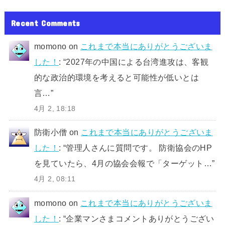
Recent Comments
momono
on
これまで本当にありがとうございま
した！
: “
2027年の中国による台湾進攻は、客観
的な政治的環境を考えると可能性が低いとは
言…
”
4月 2, 18:18
防衛小僧
on
これまで本当にありがとうございま
した！
: “
管理人さんに質問です。 防衛協会のHP
を見ていたら、4月の協会会報で「ターゲット…
”
4月 2, 08:11
momono
on
これまで本当にありがとうございま
した！
: “
企業マンさまコメントありがとうござい