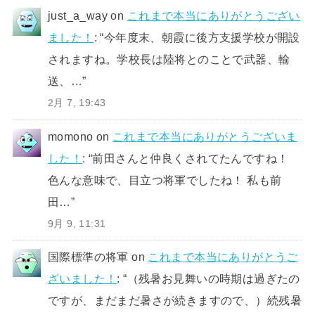
just_a_way
on
これまで本当にありがとうござい
ました！
: “
今年度末、朝霞に後方支援学校が開設
されますね。学校長は陸将とのことで武器、輸
送、…
”
2月 7, 19:43
momono
on
これまで本当にありがとうございま
した！
: “
前田さんと仲良くされてたんですね！
色んな意味で、目立つ将軍でしたね！ 私も前
田…
”
9月 9, 11:31
国際標準の将軍
on
これまで本当にありがとうご
ざいました！
: “
（残暑お見舞いの時期は過ぎたの
ですが、まだまだ暑さが続きますので、）続残暑