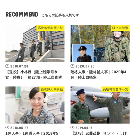
RECOMMEND
高級幹部名簿一覧
陸上自衛隊
2018.07.28
2020.04.26
【退役】小林茂（陸上総隊司令
陸将人事・陸将補人事｜2020年4
官・陸将）｜第27期・陸上自衛隊
月・陸上自衛隊
自衛隊人事異動
高級幹部名簿一覧
2018.05.28
2019.08.15
1佐人事・1佐職人事｜2018年5
【退役】武藤茂樹（むとう・しげ