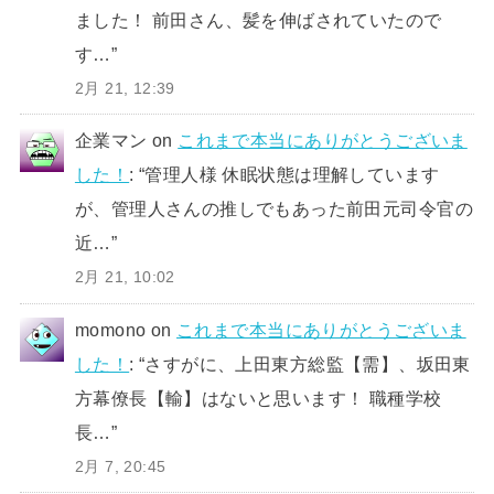
ました！ 前田さん、髪を伸ばされていたので
す…
”
2月 21, 12:39
企業マン
on
これまで本当にありがとうございま
した！
: “
管理人様 休眠状態は理解しています
が、管理人さんの推しでもあった前田元司令官の
近…
”
2月 21, 10:02
momono
on
これまで本当にありがとうございま
した！
: “
さすがに、上田東方総監【需】、坂田東
方幕僚長【輸】はないと思います！ 職種学校
長…
”
2月 7, 20:45