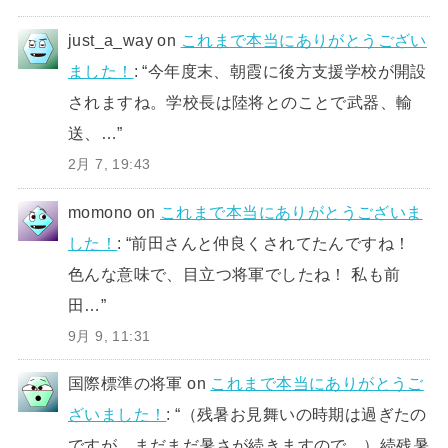
just_a_way
on
これまで本当にありがとうござい
ました！
: “
今年度末、朝霞に後方支援学校が開設
されますね。学校長は陸将とのことで武器、輸
送、…
”
2月 7, 19:43
momono
on
これまで本当にありがとうございま
した！
: “
前田さんと仲良くされてたんですね！
色んな意味で、目立つ将軍でしたね！ 私も前
田…
”
9月 9, 11:31
国際標準の将軍
on
これまで本当にありがとうご
ざいました！
: “
（残暑お見舞いの時期は過ぎたの
ですが、まだまだ暑さが続きますので、）続残暑