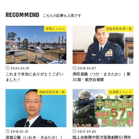
RECOMMEND
管理人コラム
高級幹部名簿一覧
2024.04.12
2018.04.07
これまで本当にありがとうござい
津田昌隆（つだ・まさたか）｜第
ました！
31期・航空自衛隊
高級幹部名簿一覧
自衛隊イベント
2018.03.10
2017.09.05
岩城公隆（いわき・きみたか）｜
陸上自衛隊中部方面隊創隊57周年