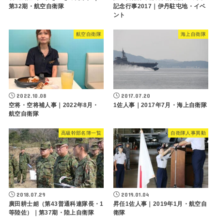
第32期・航空自衛隊
記念行事2017｜伊丹駐屯地・イベ
ント
航空自衛隊
海上自衛隊
2022.10.08
2017.07.20
空将・空将補人事｜2022年8月・
1佐人事｜2017年7月・海上自衛隊
航空自衛隊
高級幹部名簿一覧
自衛隊人事異動
2018.07.29
2019.01.04
廣田耕士朗（第43普通科連隊長・1
昇任1佐人事｜2019年1月・航空自
等陸佐）｜第37期・陸上自衛隊
衛隊