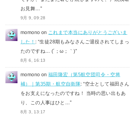
お見舞…
”
9月 9, 09:28
momono
on
これまで本当にありがとうございま
した！
: “
生徒28期もみなさんご退役されてしまっ
たのですね… (´；ω；｀)
”
8月 6, 16:13
momono
on
福田隆宏（第5航空団司令・空将
補）｜第35期・航空自衛隊
: “
空士として福田さん
をお支えになったのですね！ 当時の思い出もあ
り、この人事はひと…
”
8月 3, 13:17