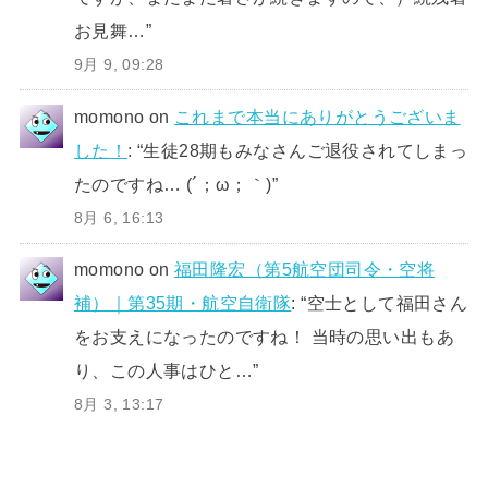
お見舞…
”
9月 9, 09:28
momono
on
これまで本当にありがとうございま
した！
: “
生徒28期もみなさんご退役されてしまっ
たのですね… (´；ω；｀)
”
8月 6, 16:13
momono
on
福田隆宏（第5航空団司令・空将
補）｜第35期・航空自衛隊
: “
空士として福田さん
をお支えになったのですね！ 当時の思い出もあ
り、この人事はひと…
”
8月 3, 13:17