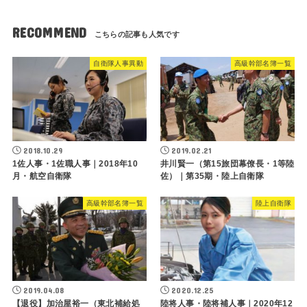
RECOMMEND
自衛隊人事異動
高級幹部名簿一覧
2018.10.29
2019.02.21
1佐人事・1佐職人事｜2018年10
井川賢一（第15旅団幕僚長・1等陸
月・航空自衛隊
佐）｜第35期・陸上自衛隊
高級幹部名簿一覧
陸上自衛隊
2019.04.08
2020.12.25
【退役】加治屋裕一（東北補給処
陸将人事・陸将補人事｜2020年12