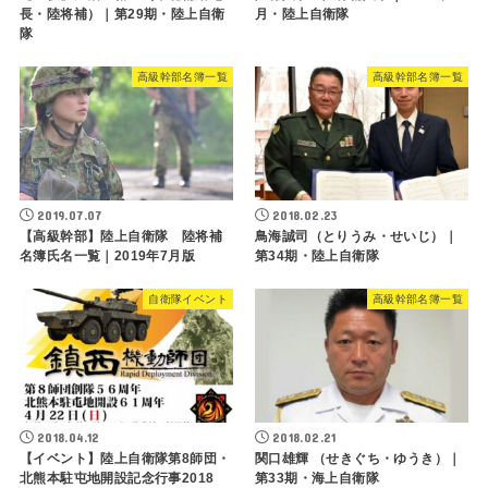
長・陸将補）｜第29期・陸上自衛
月・陸上自衛隊
隊
高級幹部名簿一覧
高級幹部名簿一覧
2019.07.07
2018.02.23
【高級幹部】陸上自衛隊 陸将補
鳥海誠司（とりうみ・せいじ）｜
名簿氏名一覧｜2019年7月版
第34期・陸上自衛隊
自衛隊イベント
高級幹部名簿一覧
2018.04.12
2018.02.21
【イベント】陸上自衛隊第8師団・
関口雄輝 （せきぐち・ゆうき）｜
北熊本駐屯地開設記念行事2018
第33期・海上自衛隊