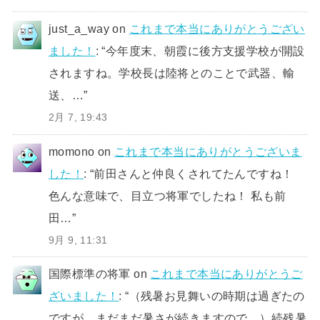
just_a_way
on
これまで本当にありがとうござい
ました！
: “
今年度末、朝霞に後方支援学校が開設
されますね。学校長は陸将とのことで武器、輸
送、…
”
2月 7, 19:43
momono
on
これまで本当にありがとうございま
した！
: “
前田さんと仲良くされてたんですね！
色んな意味で、目立つ将軍でしたね！ 私も前
田…
”
9月 9, 11:31
国際標準の将軍
on
これまで本当にありがとうご
ざいました！
: “
（残暑お見舞いの時期は過ぎたの
ですが、まだまだ暑さが続きますので、）続残暑