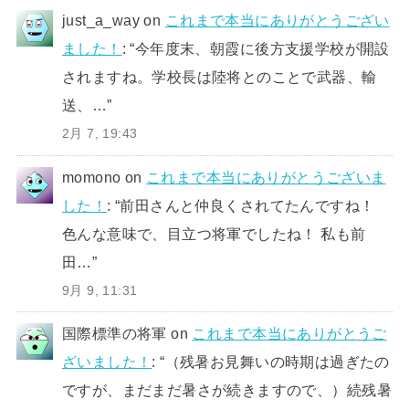
just_a_way
on
これまで本当にありがとうござい
ました！
: “
今年度末、朝霞に後方支援学校が開設
されますね。学校長は陸将とのことで武器、輸
送、…
”
2月 7, 19:43
momono
on
これまで本当にありがとうございま
した！
: “
前田さんと仲良くされてたんですね！
色んな意味で、目立つ将軍でしたね！ 私も前
田…
”
9月 9, 11:31
国際標準の将軍
on
これまで本当にありがとうご
ざいました！
: “
（残暑お見舞いの時期は過ぎたの
ですが、まだまだ暑さが続きますので、）続残暑