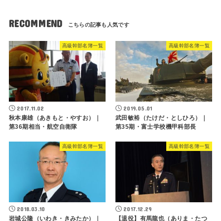
RECOMMEND
高級幹部名簿一覧
高級幹部名簿一覧
2017.11.02
2019.05.01
秋本康雄（あきもと・やすお）｜
武田敏裕（たけだ・としひろ）｜
第36期相当・航空自衛隊
第35期・富士学校機甲科部長
高級幹部名簿一覧
高級幹部名簿一覧
2018.03.10
2017.12.29
岩城公隆（いわき・きみたか）｜
【退役】有馬龍也（ありま・たつ