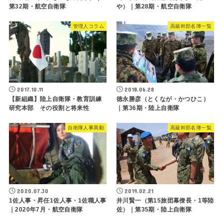
第32期・航空自衛隊
や）｜第28期・航空自衛隊
管理人コラム
高級幹部名簿一覧
2017.10.11
2018.06.28
【新組織】陸上自衛隊・教育訓練
徳永勝彦（とくなが・かつひこ）
研究本部 その役割と将来性
｜第36期・陸上自衛隊
自衛隊人事異動
高級幹部名簿一覧
2020.07.30
2019.02.21
1佐人事・昇任1佐人事・1佐職人事
井川賢一（第15旅団幕僚長・1等陸
｜2020年7月・航空自衛隊
佐）｜第35期・陸上自衛隊