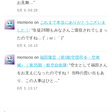
お見舞…
”
9月 9, 09:28
momono
on
これまで本当にありがとうございま
した！
: “
生徒28期もみなさんご退役されてしまっ
たのですね… (´；ω；｀)
”
8月 6, 16:13
momono
on
福田隆宏（第5航空団司令・空将
補）｜第35期・航空自衛隊
: “
空士として福田さん
をお支えになったのですね！ 当時の思い出もあ
り、この人事はひと…
”
8月 3, 13:17