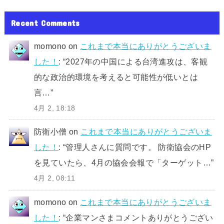
Recent Comments
momono
on
これまで本当にありがとうございま
した！
: “
2027年の中国による台湾進攻は、客観
的な政治的環境を考えると可能性が低いとは
言…
”
4月 2, 18:18
防衛小僧
on
これまで本当にありがとうございま
した！
: “
管理人さんに質問です。 防衛協会のHP
を見ていたら、4月の協会会報で「ターゲット…
”
4月 2, 08:11
momono
on
これまで本当にありがとうございま
した！
: “
企業マンさまコメントありがとうござい