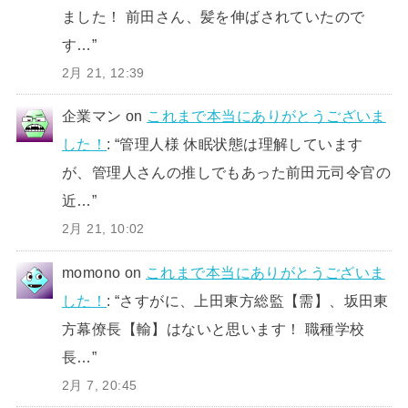
ました！ 前田さん、髪を伸ばされていたので
す…
”
2月 21, 12:39
企業マン
on
これまで本当にありがとうございま
した！
: “
管理人様 休眠状態は理解しています
が、管理人さんの推しでもあった前田元司令官の
近…
”
2月 21, 10:02
momono
on
これまで本当にありがとうございま
した！
: “
さすがに、上田東方総監【需】、坂田東
方幕僚長【輸】はないと思います！ 職種学校
長…
”
2月 7, 20:45