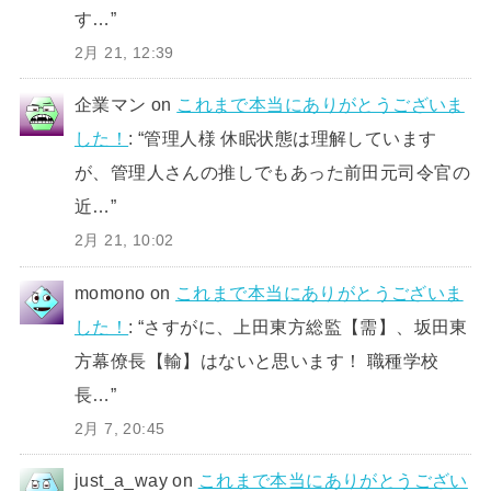
す…
”
2月 21, 12:39
企業マン
on
これまで本当にありがとうございま
した！
: “
管理人様 休眠状態は理解しています
が、管理人さんの推しでもあった前田元司令官の
近…
”
2月 21, 10:02
momono
on
これまで本当にありがとうございま
した！
: “
さすがに、上田東方総監【需】、坂田東
方幕僚長【輸】はないと思います！ 職種学校
長…
”
2月 7, 20:45
just_a_way
on
これまで本当にありがとうござい