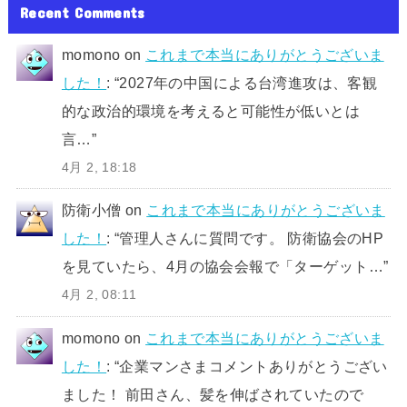
Recent Comments
momono
on
これまで本当にありがとうございま
した！
: “
2027年の中国による台湾進攻は、客観
的な政治的環境を考えると可能性が低いとは
言…
”
4月 2, 18:18
防衛小僧
on
これまで本当にありがとうございま
した！
: “
管理人さんに質問です。 防衛協会のHP
を見ていたら、4月の協会会報で「ターゲット…
”
4月 2, 08:11
momono
on
これまで本当にありがとうございま
した！
: “
企業マンさまコメントありがとうござい
ました！ 前田さん、髪を伸ばされていたので