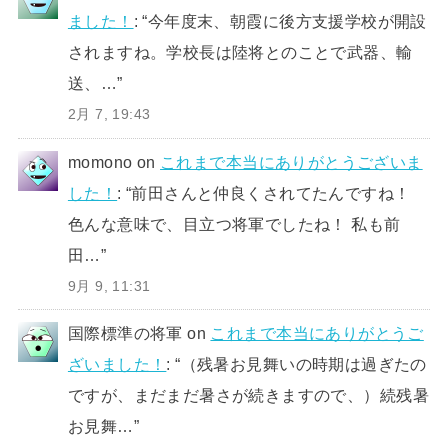
ました！
: “
今年度末、朝霞に後方支援学校が開設
されますね。学校長は陸将とのことで武器、輸
送、…
”
2月 7, 19:43
momono
on
これまで本当にありがとうございま
した！
: “
前田さんと仲良くされてたんですね！
色んな意味で、目立つ将軍でしたね！ 私も前
田…
”
9月 9, 11:31
国際標準の将軍
on
これまで本当にありがとうご
ざいました！
: “
（残暑お見舞いの時期は過ぎたの
ですが、まだまだ暑さが続きますので、）続残暑
お見舞…
”