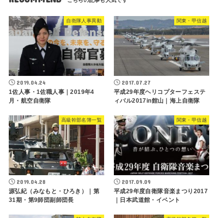
自衛隊人事異動
関東・甲信越
2019.04.24
2017.07.27
1佐人事・1佐職人事｜2019年4
平成29年度ヘリコプターフェステ
月・航空自衛隊
ィバル2017in館山｜海上自衛隊
高級幹部名簿一覧
関東・甲信越
2019.04.28
2017.09.09
源弘紀（みなもと・ひろき）｜第
平成29年度自衛隊音楽まつり2017
31期・第9師団副師団長
｜日本武道館・イベント