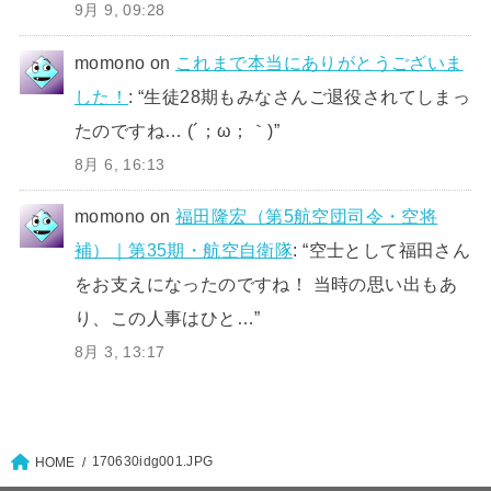
9月 9, 09:28
momono
on
これまで本当にありがとうございま
した！
: “
生徒28期もみなさんご退役されてしまっ
たのですね… (´；ω；｀)
”
8月 6, 16:13
momono
on
福田隆宏（第5航空団司令・空将
補）｜第35期・航空自衛隊
: “
空士として福田さん
をお支えになったのですね！ 当時の思い出もあ
り、この人事はひと…
”
8月 3, 13:17
170630idg001.JPG
HOME