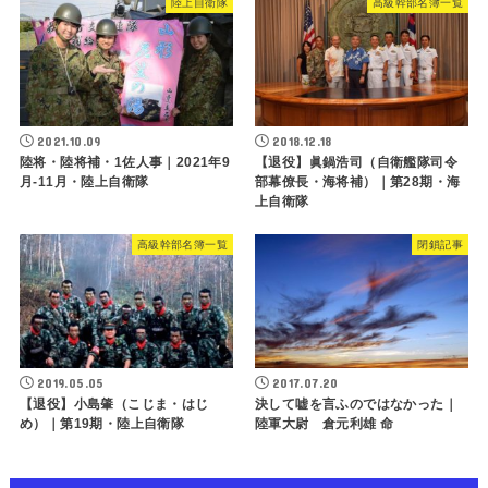
陸上自衛隊
高級幹部名簿一覧
2021.10.09
2018.12.18
陸将・陸将補・1佐人事｜2021年9
【退役】眞鍋浩司（自衛艦隊司令
月-11月・陸上自衛隊
部幕僚長・海将補）｜第28期・海
上自衛隊
高級幹部名簿一覧
閉鎖記事
2019.05.05
2017.07.20
【退役】小島肇（こじま・はじ
決して嘘を言ふのではなかった｜
め）｜第19期・陸上自衛隊
陸軍大尉 倉元利雄 命