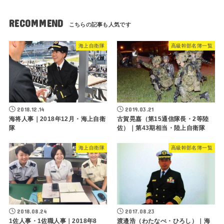
RECOMMEND
海上自衛隊
高級幹部名簿一覧
2018.12.14
2019.03.21
海将人事｜2018年12月・海上自衛
古賀晃嘉（第15通信隊長・2等陸
隊
佐）｜第43期相当・陸上自衛隊
海上自衛隊
高級幹部名簿一覧
2018.08.24
2017.08.23
1佐人事・1佐職人事｜2018年8
渡邉浩（わたなべ・ひろし）｜海