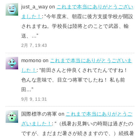
just_a_way
on
これまで本当にありがとうござい
ました！
: “
今年度末、朝霞に後方支援学校が開設
されますね。学校長は陸将とのことで武器、輸
送、…
”
2月 7, 19:43
momono
on
これまで本当にありがとうございま
した！
: “
前田さんと仲良くされてたんですね！
色んな意味で、目立つ将軍でしたね！ 私も前
田…
”
9月 9, 11:31
国際標準の将軍
on
これまで本当にありがとうご
ざいました！
: “
（残暑お見舞いの時期は過ぎたの
ですが、まだまだ暑さが続きますので、）続残暑