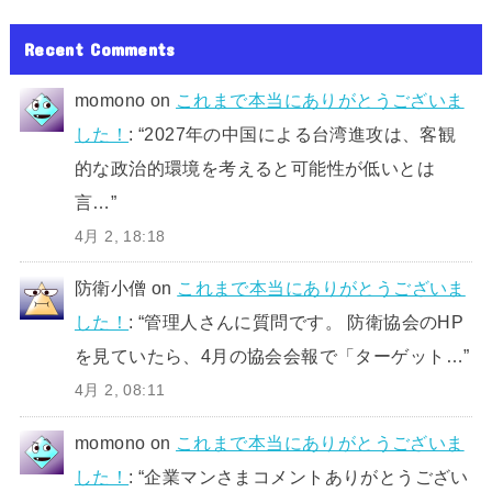
Recent Comments
momono
on
これまで本当にありがとうございま
した！
: “
2027年の中国による台湾進攻は、客観
的な政治的環境を考えると可能性が低いとは
言…
”
4月 2, 18:18
防衛小僧
on
これまで本当にありがとうございま
した！
: “
管理人さんに質問です。 防衛協会のHP
を見ていたら、4月の協会会報で「ターゲット…
”
4月 2, 08:11
momono
on
これまで本当にありがとうございま
した！
: “
企業マンさまコメントありがとうござい