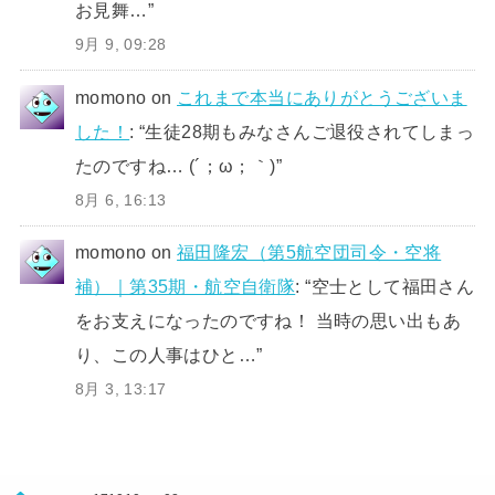
お見舞…
”
9月 9, 09:28
momono
on
これまで本当にありがとうございま
した！
: “
生徒28期もみなさんご退役されてしまっ
たのですね… (´；ω；｀)
”
8月 6, 16:13
momono
on
福田隆宏（第5航空団司令・空将
補）｜第35期・航空自衛隊
: “
空士として福田さん
をお支えになったのですね！ 当時の思い出もあ
り、この人事はひと…
”
8月 3, 13:17