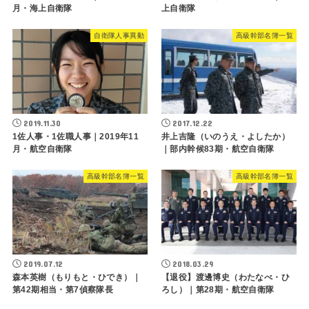
月・海上自衛隊
上自衛隊
自衛隊人事異動
高級幹部名簿一覧
2019.11.30
2017.12.22
1佐人事・1佐職人事｜2019年11
井上吉隆（いのうえ・よしたか）
月・航空自衛隊
｜部内幹候83期・航空自衛隊
高級幹部名簿一覧
高級幹部名簿一覧
2019.07.12
2018.03.29
森本英樹（もりもと・ひでき）｜
【退役】渡邊博史（わたなべ・ひ
第42期相当・第7偵察隊長
ろし）｜第28期・航空自衛隊