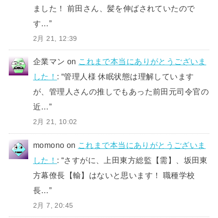
ました！ 前田さん、髪を伸ばされていたので
す…
”
2月 21, 12:39
企業マン
on
これまで本当にありがとうございま
した！
: “
管理人様 休眠状態は理解しています
が、管理人さんの推しでもあった前田元司令官の
近…
”
2月 21, 10:02
momono
on
これまで本当にありがとうございま
した！
: “
さすがに、上田東方総監【需】、坂田東
方幕僚長【輸】はないと思います！ 職種学校
長…
”
2月 7, 20:45