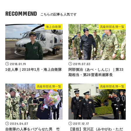
RECOMMEND
海上自衛隊
高級幹部名簿一覧
2018.01.19
2019.07.03
1佐人事｜2018年1月・海上自衛隊
阿部慎治（あべ・しんじ）｜第33
期相当・第28普通科連隊長
高級幹部名簿一覧
高級幹部名簿一覧
2024.04.07
2017.12.17
自衛隊の人事をバグらせた男 竹
【退役】宮川正（みやがわ・ただ