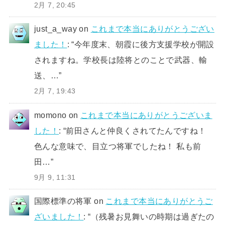
2月 7, 20:45
just_a_way
on
これまで本当にありがとうござい
ました！
: “
今年度末、朝霞に後方支援学校が開設
されますね。学校長は陸将とのことで武器、輸
送、…
”
2月 7, 19:43
momono
on
これまで本当にありがとうございま
した！
: “
前田さんと仲良くされてたんですね！
色んな意味で、目立つ将軍でしたね！ 私も前
田…
”
9月 9, 11:31
国際標準の将軍
on
これまで本当にありがとうご
ざいました！
: “
（残暑お見舞いの時期は過ぎたの