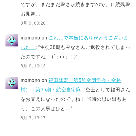
ですが、まだまだ暑さが続きますので、）続残暑
お見舞…
”
9月 9, 09:28
momono
on
これまで本当にありがとうございま
した！
: “
生徒28期もみなさんご退役されてしまっ
たのですね… (´；ω；｀)
”
8月 6, 16:13
momono
on
福田隆宏（第5航空団司令・空将
補）｜第35期・航空自衛隊
: “
空士として福田さん
をお支えになったのですね！ 当時の思い出もあ
り、この人事はひと…
”
8月 3, 13:17