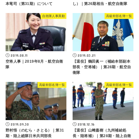
本竜司（第31期）について
し）｜第26期相当・航空自衛隊
自衛隊人事異動
高級幹部名簿一覧
2019.08.11
2019.03.21
空将人事｜2019年8月・航空自衛
【退役】鶴田眞一（補給本部副本
隊
部長・空将補）｜第28期・航空自
衛隊
高級幹部名簿一覧
高級幹部名簿一覧
2019.09.30
2018.12.16
野村悟（のむら・さとる）｜第31
【退役】山﨑嘉樹（九州補給処
期・陸上総隊日米共同部長
長・陸将補）｜第28期・陸上自衛