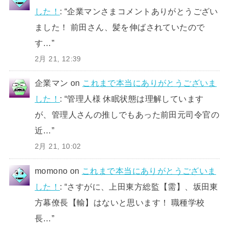
した！
: “
企業マンさまコメントありがとうござい
ました！ 前田さん、髪を伸ばされていたので
す…
”
2月 21, 12:39
企業マン
on
これまで本当にありがとうございま
した！
: “
管理人様 休眠状態は理解しています
が、管理人さんの推しでもあった前田元司令官の
近…
”
2月 21, 10:02
momono
on
これまで本当にありがとうございま
した！
: “
さすがに、上田東方総監【需】、坂田東
方幕僚長【輸】はないと思います！ 職種学校
長…
”