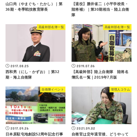
山口尚（やまぐち・たかし）｜第
【退役】勝井省二（小平学校長・
36期・冬季戦技教育隊長
陸将補）｜第30期相当・陸上自衛
隊
高級幹部名簿一覧
高級幹部名簿一覧
2017.08.25
2019.07.06
西和男（にし・かずお）｜第32
【高級幹部】陸上自衛隊 陸将名
期・海上自衛隊
簿氏名一覧｜2019年7月版
自衛隊イベント
管理人コラム
2017.09.26
2021.09.02
日本原駐屯地創設52周年記念行事
自衛官は定年退官後、どうやって