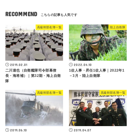
RECOMMEND
高級幹部名簿一覧
陸上自衛隊
2019.02.01
2022.04.10
二川達也（自衛艦隊司令部幕僚
1佐人事・昇任1佐人事｜2022年1
長・海将補）｜第32期・海上自衛
－3月・陸上自衛隊
隊
高級幹部名簿一覧
高級幹部名簿一覧
2019.06.10
2019.04.07