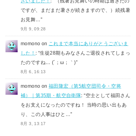
ざいました！
: “
（残暑お見舞いの時期は過ぎたの
ですが、まだまだ暑さが続きますので、）続残暑
お見舞…
”
9月 9, 09:28
momono
on
これまで本当にありがとうございま
した！
: “
生徒28期もみなさんご退役されてしまっ
たのですね… (´；ω；｀)
”
8月 6, 16:13
momono
on
福田隆宏（第5航空団司令・空将
補）｜第35期・航空自衛隊
: “
空士として福田さん
をお支えになったのですね！ 当時の思い出もあ
り、この人事はひと…
”
8月 3, 13:17