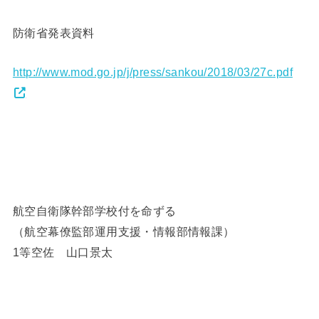
防衛省発表資料
http://www.mod.go.jp/j/press/sankou/2018/03/27c.pdf
航空自衛隊幹部学校付を命ずる
（航空幕僚監部運用支援・情報部情報課）
1等空佐 山口景太