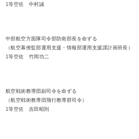
1等空佐 中村誠
中部航空方面隊司令部防衛部長を命ずる
（航空幕僚監部運用支援・情報部運用支援課計画班長）
1等空佐 竹岡功二
航空戦術教導団副司令を命ずる
（航空戦術教導団飛行教導群司令）
1等空佐 吉田昭則