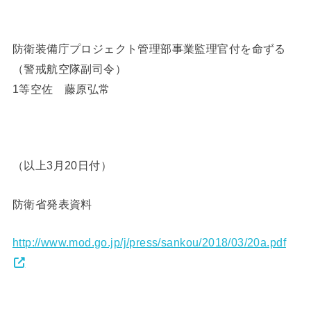
防衛装備庁プロジェクト管理部事業監理官付を命ずる
（警戒航空隊副司令）
1等空佐 藤原弘常
（以上3月20日付）
防衛省発表資料
http://www.mod.go.jp/j/press/sankou/2018/03/20a.pdf