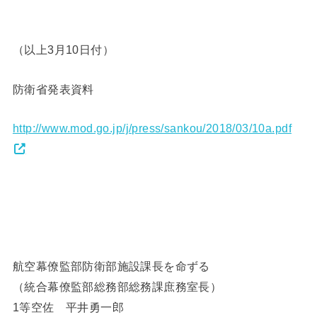
（以上3月10日付）
防衛省発表資料
http://www.mod.go.jp/j/press/sankou/2018/03/10a.pdf
航空幕僚監部防衛部施設課長を命ずる
（統合幕僚監部総務部総務課庶務室長）
1等空佐 平井勇一郎