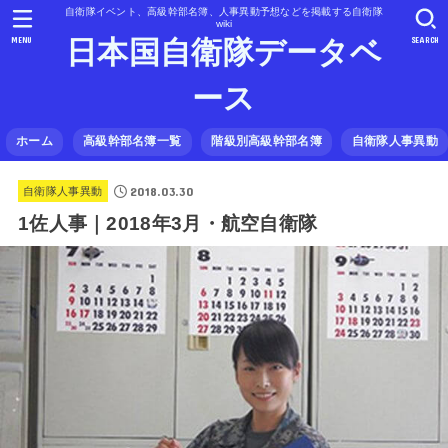
自衛隊イベント、高級幹部名簿、人事異動予想などを掲載する自衛隊
wiki
MENU
SEARCH
日本国自衛隊データベ
ース
ホーム
高級幹部名簿一覧
階級別高級幹部名簿
自衛隊人事異動
2018.03.30
自衛隊人事異動
1佐人事｜2018年3月・航空自衛隊