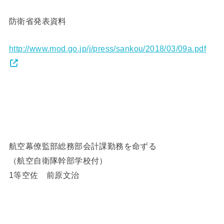
防衛省発表資料
http://www.mod.go.jp/j/press/sankou/2018/03/09a.pdf
航空幕僚監部総務部会計課勤務を命ずる
（航空自衛隊幹部学校付）
1等空佐 前原文治