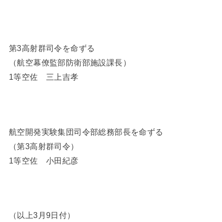
第3高射群司令を命ずる
（航空幕僚監部防衛部施設課長）
1等空佐 三上吉孝
航空開発実験集団司令部総務部長を命ずる
（第3高射群司令）
1等空佐 小田紀彦
（以上3月9日付）