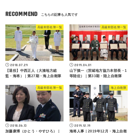
RECOMMEND
高級幹部名簿一覧
高級幹部名簿一覧
2018.07.29
2019.04.01
【退役】中西正人（大湊地方総
山下慎一（茨城地方協力本部長・1
監・海将）｜第27期・海上自衛隊
等陸佐）｜第33期・陸上自衛隊
高級幹部名簿一覧
海上自衛隊
2018.06.13
2019.12.19
加藤康博（かとう・やすひろ）｜
海将人事｜2019年12月・海上自衛