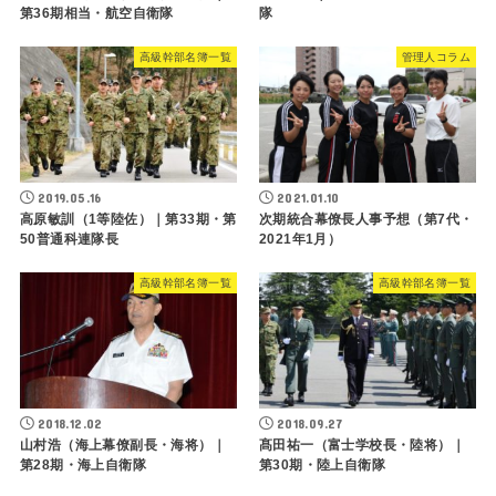
第36期相当・航空自衛隊
隊
高級幹部名簿一覧
管理人コラム
2019.05.16
2021.01.10
高原敏訓（1等陸佐）｜第33期・第
次期統合幕僚長人事予想（第7代・
50普通科連隊長
2021年1月）
高級幹部名簿一覧
高級幹部名簿一覧
2018.12.02
2018.09.27
山村浩（海上幕僚副長・海将）｜
髙田祐一（富士学校長・陸将）｜
第28期・海上自衛隊
第30期・陸上自衛隊