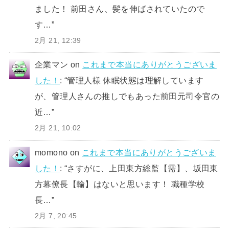
ました！ 前田さん、髪を伸ばされていたので
す…
”
2月 21, 12:39
企業マン
on
これまで本当にありがとうございま
した！
: “
管理人様 休眠状態は理解しています
が、管理人さんの推しでもあった前田元司令官の
近…
”
2月 21, 10:02
momono
on
これまで本当にありがとうございま
した！
: “
さすがに、上田東方総監【需】、坂田東
方幕僚長【輸】はないと思います！ 職種学校
長…
”
2月 7, 20:45