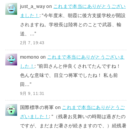
just_a_way
on
これまで本当にありがとうござい
ました！
: “
今年度末、朝霞に後方支援学校が開設
されますね。学校長は陸将とのことで武器、輸
送、…
”
2月 7, 19:43
momono
on
これまで本当にありがとうございま
した！
: “
前田さんと仲良くされてたんですね！
色んな意味で、目立つ将軍でしたね！ 私も前
田…
”
9月 9, 11:31
国際標準の将軍
on
これまで本当にありがとうご
ざいました！
: “
（残暑お見舞いの時期は過ぎたの
ですが、まだまだ暑さが続きますので、）続残暑