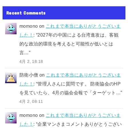
Recent Comments
momono
on
これまで本当にありがとうございま
した！
: “
2027年の中国による台湾進攻は、客観
的な政治的環境を考えると可能性が低いとは
言…
”
4月 2, 18:18
防衛小僧
on
これまで本当にありがとうございま
した！
: “
管理人さんに質問です。 防衛協会のHP
を見ていたら、4月の協会会報で「ターゲット…
”
4月 2, 08:11
momono
on
これまで本当にありがとうございま
した！
: “
企業マンさまコメントありがとうござい