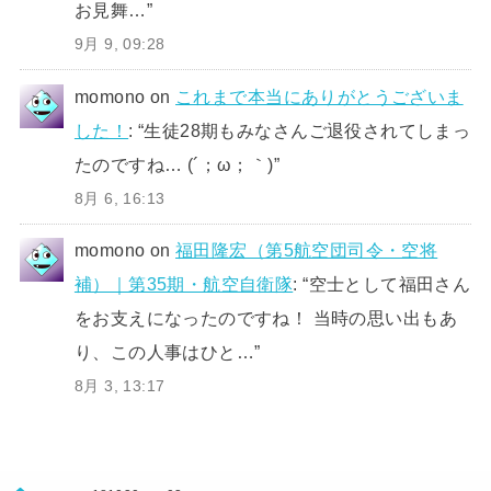
お見舞…
”
9月 9, 09:28
momono
on
これまで本当にありがとうございま
した！
: “
生徒28期もみなさんご退役されてしまっ
たのですね… (´；ω；｀)
”
8月 6, 16:13
momono
on
福田隆宏（第5航空団司令・空将
補）｜第35期・航空自衛隊
: “
空士として福田さん
をお支えになったのですね！ 当時の思い出もあ
り、この人事はひと…
”
8月 3, 13:17