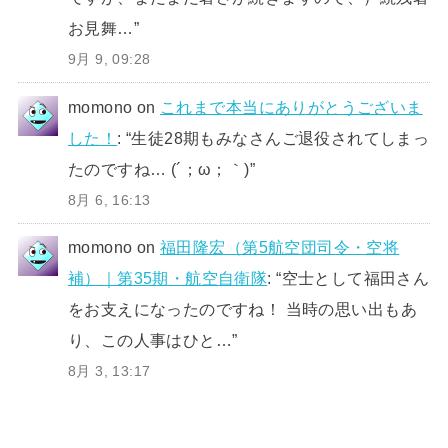
お見舞…
”
9月 9, 09:28
momono
on
これまで本当にありがとうございま
した！
: “
生徒28期もみなさんご退役されてしまっ
たのですね… (´；ω；｀)
”
8月 6, 16:13
momono
on
福田隆宏（第5航空団司令・空将
補）｜第35期・航空自衛隊
: “
空士として福田さん
をお支えになったのですね！ 当時の思い出もあ
り、この人事はひと…
”
8月 3, 13:17