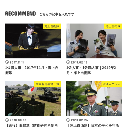
RECOMMEND
海上自衛隊
海上自衛隊
2017.11.11
2019.02.15
1佐職人事｜2017年11月・海上自
1佐人事・1佐職人事｜2019年2
衛隊
月・海上自衛隊
高級幹部名簿一覧
管理人コラム
2018.08.06
2018.02.26
【退役】飯盛進（防衛研究所副所
【陸上自衛隊】日本の平和を守る