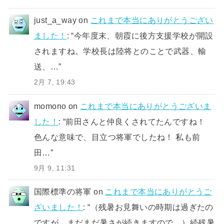
just_a_way
on
これまで本当にありがとうござい
ました！
: “
今年度末、朝霞に後方支援学校が開設
されますね。学校長は陸将とのことで武器、輸
送、…
”
2月 7, 19:43
momono
on
これまで本当にありがとうございま
した！
: “
前田さんと仲良くされてたんですね！
色んな意味で、目立つ将軍でしたね！ 私も前
田…
”
9月 9, 11:31
国際標準の将軍
on
これまで本当にありがとうご
ざいました！
: “
（残暑お見舞いの時期は過ぎたの
ですが、まだまだ暑さが続きますので、）続残暑