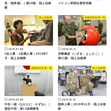
長・陸将補）｜第29期・陸上自衛
イケメン幹部自衛官特集
隊
陸上自衛隊
高級幹部名簿一覧
2019.07.08
2018.05.11
1佐人事・1佐職人事｜2019年7
伊﨑義彦（いざき・よしひこ）｜
月・陸上自衛隊
第31期・陸上自衛隊
高級幹部名簿一覧
陸上自衛隊
2019.09.08
2019.12.15
中谷一雄（なかたに・かずお）｜
陸将人事｜2019年12月・陸上自衛
期別不明・第13偵察隊長
隊