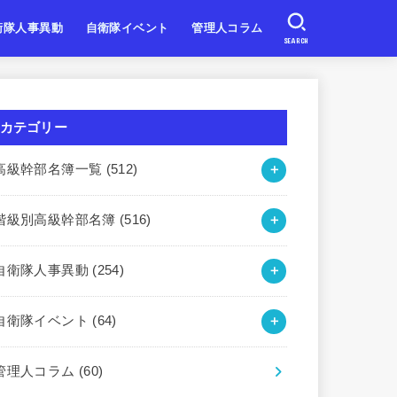
衛隊人事異動
自衛隊イベント
管理人コラム
SEARCH
自衛隊
自衛隊
自衛隊
北海道・東北
関東・甲信越
東海・北陸
近畿
中国・四国
九州・沖縄
カテゴリー
高級幹部名簿一覧
(512)
階級別高級幹部名簿
(516)
自衛隊人事異動
(254)
自衛隊イベント
(64)
管理人コラム
(60)