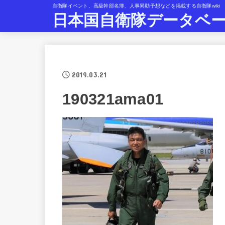
自衛隊イベント、高級幹部名簿、人事異動予想などを掲載する自衛隊wiki
日本国自衛隊データベ
2019.03.21
190321ama01