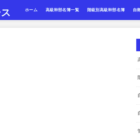
ース
ホーム
高級幹部名簿一覧
階級別高級幹部名簿
自
陸上自衛隊
海上自衛隊
航空自衛隊
陸海空・将
陸海空・将補
陸海空・一佐
陸上
海上
航空