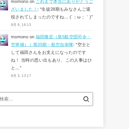
momono
on
これまで本当にありがとうご
ざいました！
: “
生徒28期もみなさんご退
役されてしまったのですね… (´；ω；｀)
”
8月 6, 16:13
momono
on
福田隆宏（第5航空団司令・
空将補）｜第35期・航空自衛隊
: “
空士と
して福田さんをお支えになったのです
ね！ 当時の思い出もあり、この人事はひ
と…
”
8月 3, 13:17
検
索: