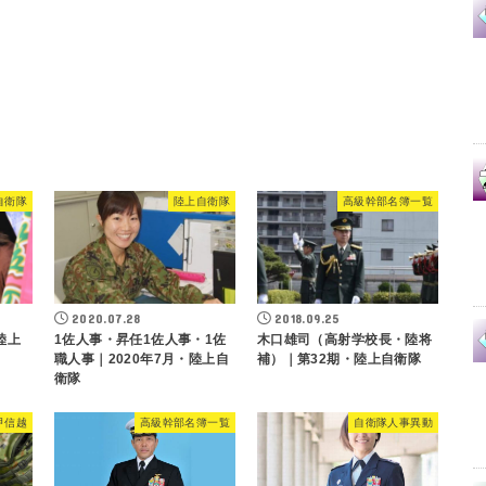
自衛隊
陸上自衛隊
高級幹部名簿一覧
2020.07.28
2018.09.25
陸上
1佐人事・昇任1佐人事・1佐
木口雄司（高射学校長・陸将
職人事｜2020年7月・陸上自
補）｜第32期・陸上自衛隊
衛隊
甲信越
高級幹部名簿一覧
自衛隊人事異動