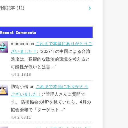
閉鎖記事
(11)
Recent Comments
momono
on
これまで本当にありがとうご
ざいました！
: “
2027年の中国による台湾
進攻は、客観的な政治的環境を考えると
可能性が低いとは言…
”
4月 2, 18:18
防衛小僧
on
これまで本当にありがとう
ございました！
: “
管理人さんに質問で
す。 防衛協会のHPを見ていたら、4月の
協会会報で「ターゲット…
”
4月 2, 08:11