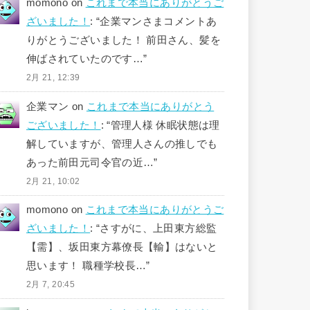
momono
on
これまで本当にありがとうご
ざいました！
: “
企業マンさまコメントあ
りがとうございました！ 前田さん、髪を
伸ばされていたのです…
”
2月 21, 12:39
企業マン
on
これまで本当にありがとう
ございました！
: “
管理人様 休眠状態は理
解していますが、管理人さんの推しでも
あった前田元司令官の近…
”
2月 21, 10:02
momono
on
これまで本当にありがとうご
ざいました！
: “
さすがに、上田東方総監
【需】、坂田東方幕僚長【輸】はないと
思います！ 職種学校長…
”
2月 7, 20:45