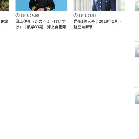
2017.09.05
2018.01.01
地創設
田上啓介（たのうえ・けいす
昇任1佐人事｜2018年1月・
け）｜航学33期・海上自衛隊
航空自衛隊