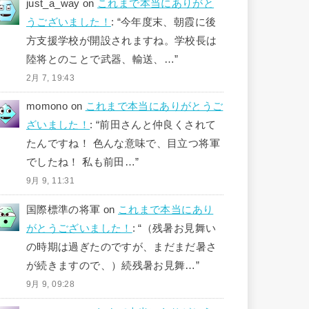
just_a_way
on
これまで本当にありがと
うございました！
: “
今年度末、朝霞に後
方支援学校が開設されますね。学校長は
陸将とのことで武器、輸送、…
”
2月 7, 19:43
momono
on
これまで本当にありがとうご
ざいました！
: “
前田さんと仲良くされて
たんですね！ 色んな意味で、目立つ将軍
でしたね！ 私も前田…
”
9月 9, 11:31
国際標準の将軍
on
これまで本当にあり
がとうございました！
: “
（残暑お見舞い
の時期は過ぎたのですが、まだまだ暑さ
が続きますので、）続残暑お見舞…
”
9月 9, 09:28