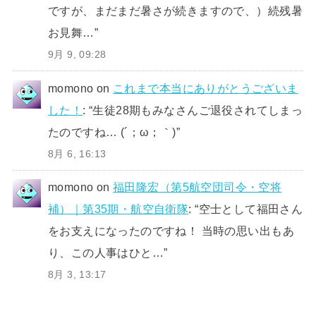
ですが、まだまだ暑さが続きますので、）続残暑
お見舞…
”
9月 9, 09:28
momono
on
これまで本当にありがとうございま
した！
: “
生徒28期もみなさんご退役されてしまっ
たのですね… (´；ω；｀)
”
8月 6, 16:13
momono
on
福田隆宏（第5航空団司令・空将
補）｜第35期・航空自衛隊
: “
空士として福田さん
をお支えになったのですね！ 当時の思い出もあ
り、この人事はひと…
”
8月 3, 13:17