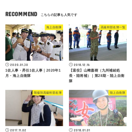
RECOMMEND
海上自衛隊
高級幹部名簿一覧
2020.01.30
2018.12.16
1佐人事・昇任1佐人事｜2020年1
【退役】山﨑嘉樹（九州補給処
月・海上自衛隊
長・陸将補）｜第28期・陸上自衛
隊
階級別高級幹部名簿
陸上自衛隊
2017.11.02
2018.01.01