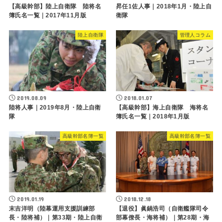
【高級幹部】陸上自衛隊 陸将名
昇任1佐人事｜2018年1月・陸上自
簿氏名一覧｜2017年11月版
衛隊
陸上自衛隊
管理人コラム
2019.08.09
2018.01.07
陸将人事｜2019年8月・陸上自衛
【高級幹部】海上自衛隊 海将名
隊
簿氏名一覧｜2018年1月版
高級幹部名簿一覧
高級幹部名簿一覧
2019.01.19
2018.12.18
末吉洋明（陸幕運用支援訓練部
【退役】眞鍋浩司（自衛艦隊司令
長・陸将補）｜第33期・陸上自衛
部幕僚長・海将補）｜第28期・海