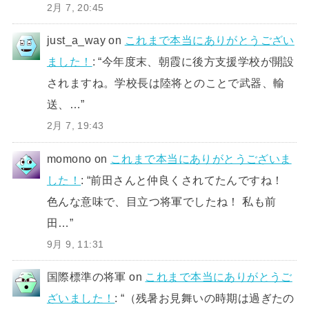
2月 7, 20:45
just_a_way
on
これまで本当にありがとうござい
ました！
: “
今年度末、朝霞に後方支援学校が開設
されますね。学校長は陸将とのことで武器、輸
送、…
”
2月 7, 19:43
momono
on
これまで本当にありがとうございま
した！
: “
前田さんと仲良くされてたんですね！
色んな意味で、目立つ将軍でしたね！ 私も前
田…
”
9月 9, 11:31
国際標準の将軍
on
これまで本当にありがとうご
ざいました！
: “
（残暑お見舞いの時期は過ぎたの