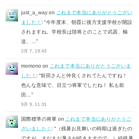
just_a_way
on
これまで本当にありがとうござい
ました！
: “
今年度末、朝霞に後方支援学校が開設
されますね。学校長は陸将とのことで武器、輸
送、…
”
2月 7, 19:43
momono
on
これまで本当にありがとうございま
した！
: “
前田さんと仲良くされてたんですね！
色んな意味で、目立つ将軍でしたね！ 私も前
田…
”
9月 9, 11:31
国際標準の将軍
on
これまで本当にありがとうご
ざいました！
: “
（残暑お見舞いの時期は過ぎたの
ですが、まだまだ暑さが続きますので、）続残暑