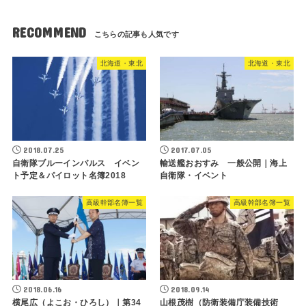
RECOMMEND
北海道・東北
北海道・東北
2018.07.25
2017.07.05
自衛隊ブルーインパルス イベン
輸送艦おおすみ 一般公開｜海上
ト予定＆パイロット名簿2018
自衛隊・イベント
高級幹部名簿一覧
高級幹部名簿一覧
2018.06.16
2018.09.14
横尾広（よこお・ひろし）｜第34
山根茂樹（防衛装備庁装備技術