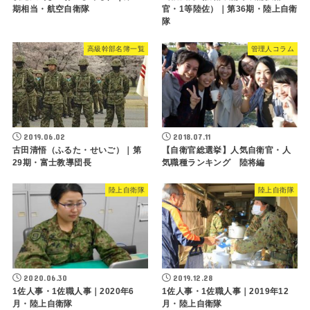
期相当・航空自衛隊
官・1等陸佐）｜第36期・陸上自衛
隊
高級幹部名簿一覧
管理人コラム
2019.06.02
2018.07.11
古田清悟（ふるた・せいご）｜第
【自衛官総選挙】人気自衛官・人
29期・富士教導団長
気職種ランキング 陸将編
陸上自衛隊
陸上自衛隊
2020.06.30
2019.12.28
1佐人事・1佐職人事｜2020年6
1佐人事・1佐職人事｜2019年12
月・陸上自衛隊
月・陸上自衛隊