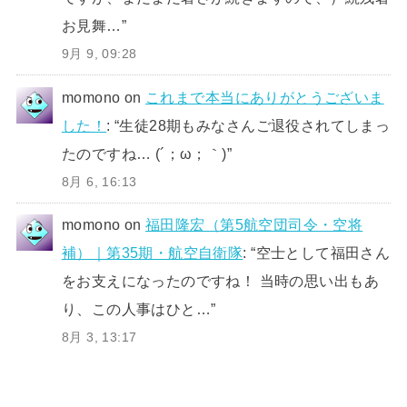
お見舞…
”
9月 9, 09:28
momono
on
これまで本当にありがとうございま
した！
: “
生徒28期もみなさんご退役されてしまっ
たのですね… (´；ω；｀)
”
8月 6, 16:13
momono
on
福田隆宏（第5航空団司令・空将
補）｜第35期・航空自衛隊
: “
空士として福田さん
をお支えになったのですね！ 当時の思い出もあ
り、この人事はひと…
”
8月 3, 13:17