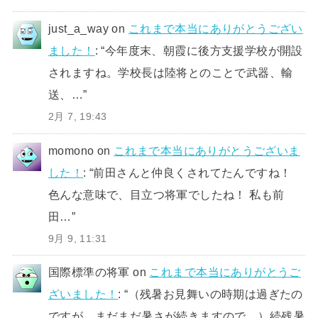
just_a_way
on
これまで本当にありがとうござい
ました！
: “
今年度末、朝霞に後方支援学校が開設
されますね。学校長は陸将とのことで武器、輸
送、…
”
2月 7, 19:43
momono
on
これまで本当にありがとうございま
した！
: “
前田さんと仲良くされてたんですね！
色んな意味で、目立つ将軍でしたね！ 私も前
田…
”
9月 9, 11:31
国際標準の将軍
on
これまで本当にありがとうご
ざいました！
: “
（残暑お見舞いの時期は過ぎたの
ですが、まだまだ暑さが続きますので、）続残暑