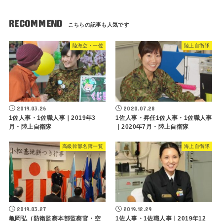
RECOMMEND
陸海空・一佐
陸上自衛隊
2019.03.26
2020.07.28
1佐人事・1佐職人事｜2019年3
1佐人事・昇任1佐人事・1佐職人事
月・陸上自衛隊
｜2020年7月・陸上自衛隊
高級幹部名簿一覧
海上自衛隊
2019.03.27
2019.12.29
亀岡弘（防衛監察本部監察官・空
1佐人事・1佐職人事｜2019年12