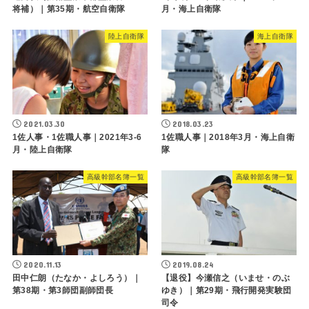
将補）｜第35期・航空自衛隊
月・海上自衛隊
陸上自衛隊
海上自衛隊
2021.03.30
2018.03.23
1佐人事・1佐職人事｜2021年3-6
1佐職人事｜2018年3月・海上自衛
月・陸上自衛隊
隊
高級幹部名簿一覧
高級幹部名簿一覧
2020.11.13
2019.08.24
田中仁朗（たなか・よしろう）｜
【退役】今瀬信之（いませ・のぶ
第38期・第3師団副師団長
ゆき）｜第29期・飛行開発実験団
司令