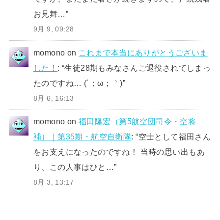
お見舞…
”
9月 9, 09:28
momono
on
これまで本当にありがとうございま
した！
: “
生徒28期もみなさんご退役されてしまっ
たのですね… (´；ω；｀)
”
8月 6, 16:13
momono
on
福田隆宏（第5航空団司令・空将
補）｜第35期・航空自衛隊
: “
空士として福田さん
をお支えになったのですね！ 当時の思い出もあ
り、この人事はひと…
”
8月 3, 13:17