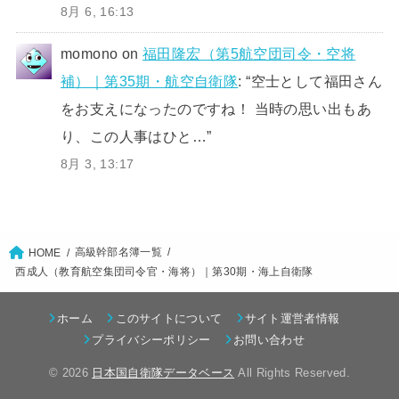
8月 6, 16:13
momono
on
福田隆宏（第5航空団司令・空将
補）｜第35期・航空自衛隊
: “
空士として福田さん
をお支えになったのですね！ 当時の思い出もあ
り、この人事はひと…
”
8月 3, 13:17
高級幹部名簿一覧
HOME
西成人（教育航空集団司令官・海将）｜第30期・海上自衛隊
ホーム
このサイトについて
サイト運営者情報
プライバシーポリシー
お問い合わせ
© 2026
日本国自衛隊データベース
All Rights Reserved.