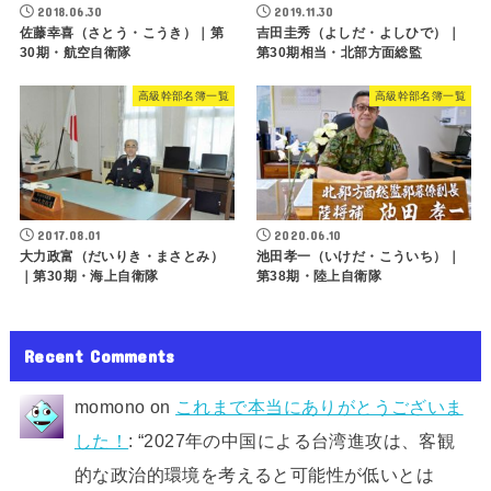
2018.06.30
2019.11.30
佐藤幸喜（さとう・こうき）｜第
吉田圭秀（よしだ・よしひで）｜
30期・航空自衛隊
第30期相当・北部方面総監
高級幹部名簿一覧
高級幹部名簿一覧
2017.08.01
2020.06.10
大力政富（だいりき・まさとみ）
池田孝一（いけだ・こういち）｜
｜第30期・海上自衛隊
第38期・陸上自衛隊
Recent Comments
momono
on
これまで本当にありがとうございま
した！
: “
2027年の中国による台湾進攻は、客観
的な政治的環境を考えると可能性が低いとは