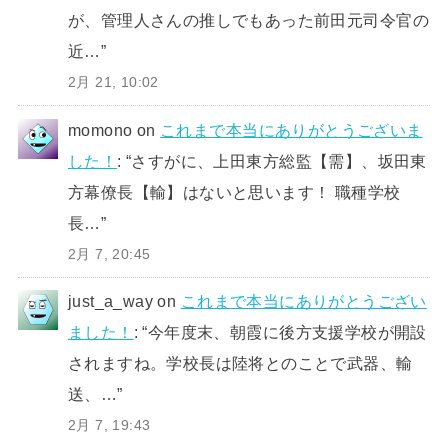
が、管理人さんの推しでもあった前田元司令官の
近…
”
2月 21, 10:02
momono
on
これまで本当にありがとうございま
した！
: “
さすがに、上田東方総監【需】、坂田東
方幕僚長【輸】はないと思います！ 職種学校
長…
”
2月 7, 20:45
just_a_way
on
これまで本当にありがとうござい
ました！
: “
今年度末、朝霞に後方支援学校が開設
されますね。学校長は陸将とのことで武器、輸
送、…
”
2月 7, 19:43