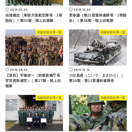
2019.03.24
2018.10.09
吉浦健志（東部方面航空隊長・1等
荒巻謙（第21普通科連隊長・1等陸
陸佐）｜第34期・陸上自衛隊
佐）｜第36期・陸上自衛隊
高級幹部名簿一覧
高級幹部名簿一覧
2018.08.02
2019.12.10
【退役】手塚信一（防衛装備庁長
小出昌典（こいで・まさのり）｜
官官房装備官）｜第27期・陸上自
第36期・第11普通科連隊長
衛隊
高級幹部名簿一覧
高級幹部名簿一覧