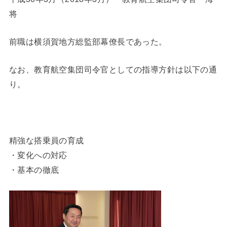
将
前職は横須賀地方総監部幕僚長であった。
なお、教育航空集団司令官としての指導方針は以下の通
り。
精強な搭乗員の育成
・変化への対応
・基本の徹底