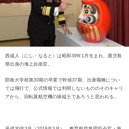
西成人（にし・なると）は昭和39年1月生まれ、鹿児島
県出身の海上自衛官。
防衛大学校第30期の卒業で幹候37期、出身職種につい
ては飛行で、公式情報では判明しないもののそのキャリ
アから、回転翼航空機の操縦士であろうと思われる。
平成30年3月（2018年3月） 教育航空集団司令官・海