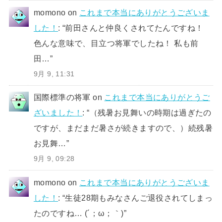
momono
on
これまで本当にありがとうございま
した！
: “
前田さんと仲良くされてたんですね！
色んな意味で、目立つ将軍でしたね！ 私も前
田…
”
9月 9, 11:31
国際標準の将軍
on
これまで本当にありがとうご
ざいました！
: “
（残暑お見舞いの時期は過ぎたの
ですが、まだまだ暑さが続きますので、）続残暑
お見舞…
”
9月 9, 09:28
momono
on
これまで本当にありがとうございま
した！
: “
生徒28期もみなさんご退役されてしまっ
たのですね… (´；ω；｀)
”