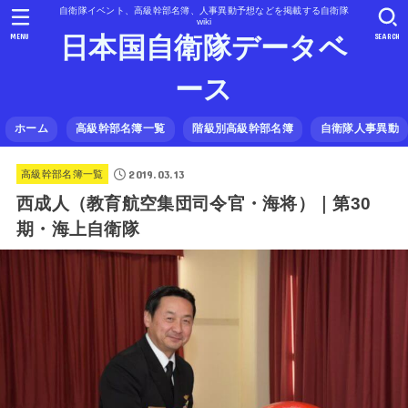
自衛隊イベント、高級幹部名簿、人事異動予想などを掲載する自衛隊
wiki
MENU
SEARCH
日本国自衛隊データベ
ース
ホーム
高級幹部名簿一覧
階級別高級幹部名簿
自衛隊人事異動
2019.03.13
高級幹部名簿一覧
西成人（教育航空集団司令官・海将）｜第30
期・海上自衛隊