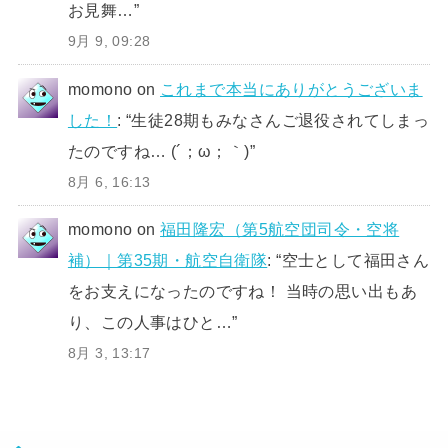
お見舞…
”
9月 9, 09:28
momono
on
これまで本当にありがとうございま
した！
: “
生徒28期もみなさんご退役されてしまっ
たのですね… (´；ω；｀)
”
8月 6, 16:13
momono
on
福田隆宏（第5航空団司令・空将
補）｜第35期・航空自衛隊
: “
空士として福田さん
をお支えになったのですね！ 当時の思い出もあ
り、この人事はひと…
”
8月 3, 13:17