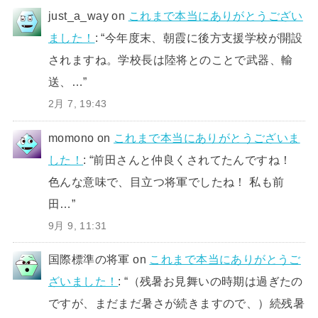
just_a_way
on
これまで本当にありがとうござい
ました！
: “
今年度末、朝霞に後方支援学校が開設
されますね。学校長は陸将とのことで武器、輸
送、…
”
2月 7, 19:43
momono
on
これまで本当にありがとうございま
した！
: “
前田さんと仲良くされてたんですね！
色んな意味で、目立つ将軍でしたね！ 私も前
田…
”
9月 9, 11:31
国際標準の将軍
on
これまで本当にありがとうご
ざいました！
: “
（残暑お見舞いの時期は過ぎたの
ですが、まだまだ暑さが続きますので、）続残暑