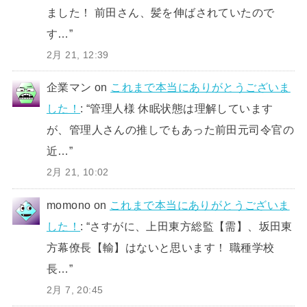
ました！ 前田さん、髪を伸ばされていたので
す…
”
2月 21, 12:39
企業マン
on
これまで本当にありがとうございま
した！
: “
管理人様 休眠状態は理解しています
が、管理人さんの推しでもあった前田元司令官の
近…
”
2月 21, 10:02
momono
on
これまで本当にありがとうございま
した！
: “
さすがに、上田東方総監【需】、坂田東
方幕僚長【輸】はないと思います！ 職種学校
長…
”
2月 7, 20:45