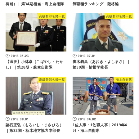
将補）｜第34期相当・海上自衛隊
気職種ランキング 陸将編
高級幹部名簿一覧
高級幹部名簿一覧
2018.03.23
2019.07.01
【退役】小林卓（こばやし・たか
青木義昌（あおき・よしまさ）｜
し）｜第28期・航空自衛隊
第30期・情報学校長
高級幹部名簿一覧
海上自衛隊
2019.08.01
2019.04.02
諸石正弘（もろいし・まさひろ）
1佐人事・1佐職人事｜2019年4
｜第32期・栃木地方協力本部長
月・海上自衛隊