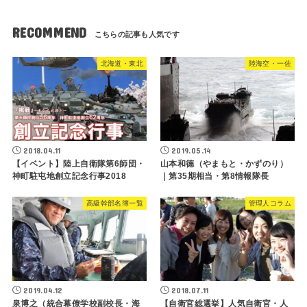
RECOMMEND
北海道・東北
陸海空・一佐
2018.04.11
2019.05.14
【イベント】陸上自衛隊第6師団・
山本和德（やまもと・かずのり）
神町駐屯地創立記念行事2018
｜第35期相当・第8情報隊長
高級幹部名簿一覧
管理人コラム
2019.04.12
2018.07.11
泉博之（統合幕僚学校副校長・海
【自衛官総選挙】人気自衛官・人