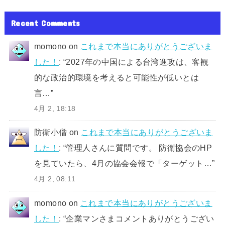
Recent Comments
momono
on
これまで本当にありがとうございま
した！
: “
2027年の中国による台湾進攻は、客観
的な政治的環境を考えると可能性が低いとは
言…
”
4月 2, 18:18
防衛小僧
on
これまで本当にありがとうございま
した！
: “
管理人さんに質問です。 防衛協会のHP
を見ていたら、4月の協会会報で「ターゲット…
”
4月 2, 08:11
momono
on
これまで本当にありがとうございま
した！
: “
企業マンさまコメントありがとうござい