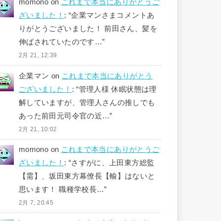
momono
on
これまで本当にありがとうご
ざいました！
: “
企業マンさまコメントあ
りがとうございました！ 前田さん、髪を
伸ばされていたのです…
”
2月 21, 12:39
企業マン
on
これまで本当にありがとう
ございました！
: “
管理人様 休眠状態は理
解していますが、管理人さんの推しでも
あった前田元司令官の近…
”
2月 21, 10:02
momono
on
これまで本当にありがとうご
ざいました！
: “
さすがに、上田東方総監
【需】、坂田東方幕僚長【輸】はないと
思います！ 職種学校長…
”
2月 7, 20:45