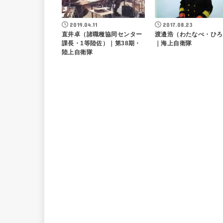
2019.04.11
2017.08.23
直井卓（諸職種協同センター
渡邉浩（わたなべ・ひろ
課長・1等陸佐）｜第38期・
｜海上自衛隊
陸上自衛隊