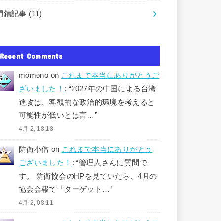
閉鎖記事
(11)
Recent Comments
momono
on
これまで本当にありがとうご
ざいました！
: “
2027年の中国による台湾
進攻は、客観的な政治的環境を考えると
可能性が低いとは言…
”
4月 2, 18:18
防衛小僧
on
これまで本当にありがとう
ございました！
: “
管理人さんに質問で
す。 防衛協会のHPを見ていたら、4月の
協会会報で「ターゲット…
”
4月 2, 08:11