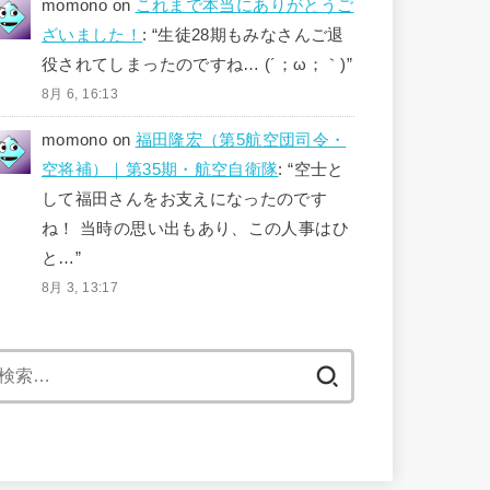
momono
on
これまで本当にありがとうご
ざいました！
: “
生徒28期もみなさんご退
役されてしまったのですね… (´；ω；｀)
”
8月 6, 16:13
momono
on
福田隆宏（第5航空団司令・
空将補）｜第35期・航空自衛隊
: “
空士と
して福田さんをお支えになったのです
ね！ 当時の思い出もあり、この人事はひ
と…
”
8月 3, 13:17
検
索: