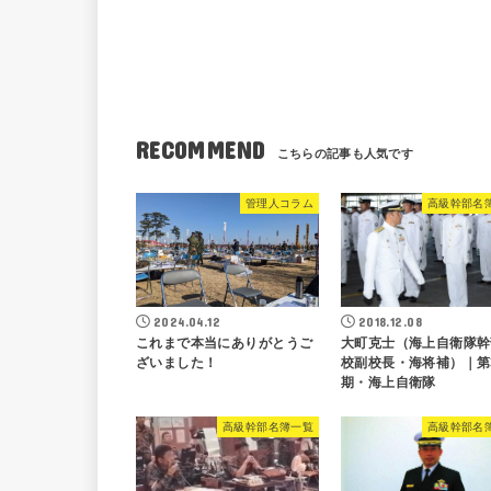
RECOMMEND
管理人コラム
高級幹部名
2024.04.12
2018.12.08
これまで本当にありがとうご
大町克士（海上自衛隊幹
ざいました！
校副校長・海将補）｜第
期・海上自衛隊
高級幹部名簿一覧
高級幹部名