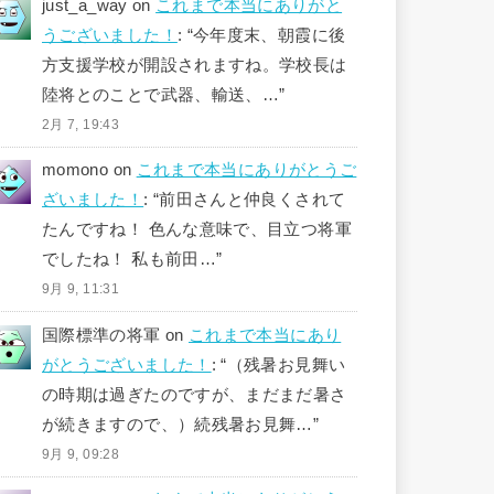
just_a_way
on
これまで本当にありがと
うございました！
: “
今年度末、朝霞に後
方支援学校が開設されますね。学校長は
陸将とのことで武器、輸送、…
”
2月 7, 19:43
momono
on
これまで本当にありがとうご
ざいました！
: “
前田さんと仲良くされて
たんですね！ 色んな意味で、目立つ将軍
でしたね！ 私も前田…
”
9月 9, 11:31
国際標準の将軍
on
これまで本当にあり
がとうございました！
: “
（残暑お見舞い
の時期は過ぎたのですが、まだまだ暑さ
が続きますので、）続残暑お見舞…
”
9月 9, 09:28