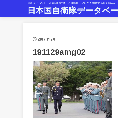
自衛隊イベント、高級幹部名簿、人事異動予想などを掲載する自衛隊wiki
日本国自衛隊データベ
2019.11.29
191129amg02