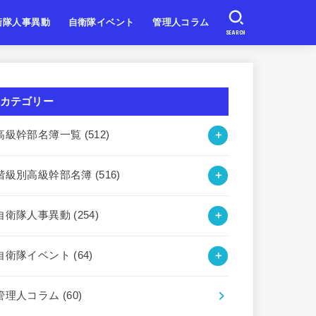
衛隊人事異動
自衛隊イベント
管理人コラム
SEARCH
自衛隊
自衛隊
自衛隊
北海道・東北
関東・甲信越
東海・北陸
近畿
中国・四国
九州・沖縄
カテゴリー
高級幹部名簿一覧
(512)
階級別高級幹部名簿
(516)
自衛隊人事異動
(254)
自衛隊イベント
(64)
管理人コラム
(60)