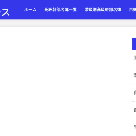
ース
ホーム
高級幹部名簿一覧
階級別高級幹部名簿
自
陸上自衛隊
海上自衛隊
航空自衛隊
陸海空・将
陸海空・将補
陸海空・一佐
陸上
海上
航空