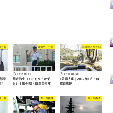
簿一覧
陸海空・一佐
自衛隊人事異動
2017.10.21
2017.06.30
部学
國近和生（くにちか・かず
1佐職人事｜2017年6月・航
34
お）｜第44期・航空自衛隊
空自衛隊
簿一覧
海上自衛隊
海上自衛隊