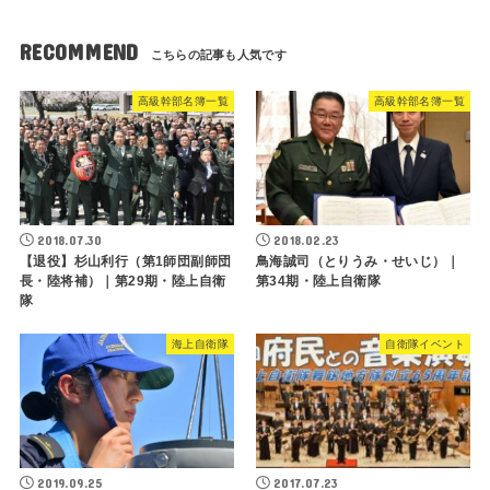
RECOMMEND
高級幹部名簿一覧
高級幹部名簿一覧
2018.07.30
2018.02.23
【退役】杉山利行（第1師団副師団
鳥海誠司（とりうみ・せいじ）｜
長・陸将補）｜第29期・陸上自衛
第34期・陸上自衛隊
隊
海上自衛隊
自衛隊イベント
2019.09.25
2017.07.23