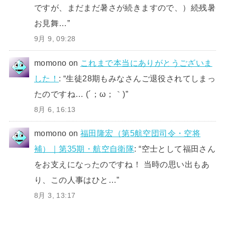
ですが、まだまだ暑さが続きますので、）続残暑
お見舞…
”
9月 9, 09:28
momono
on
これまで本当にありがとうございま
した！
: “
生徒28期もみなさんご退役されてしまっ
たのですね… (´；ω；｀)
”
8月 6, 16:13
momono
on
福田隆宏（第5航空団司令・空将
補）｜第35期・航空自衛隊
: “
空士として福田さん
をお支えになったのですね！ 当時の思い出もあ
り、この人事はひと…
”
8月 3, 13:17