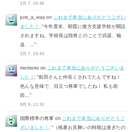
2月 7, 20:45
just_a_way
on
これまで本当にありがとうござい
ました！
: “
今年度末、朝霞に後方支援学校が開設
されますね。学校長は陸将とのことで武器、輸
送、…
”
2月 7, 19:43
momono
on
これまで本当にありがとうございま
した！
: “
前田さんと仲良くされてたんですね！
色んな意味で、目立つ将軍でしたね！ 私も前
田…
”
9月 9, 11:31
国際標準の将軍
on
これまで本当にありがとうご
ざいました！
: “
（残暑お見舞いの時期は過ぎたの