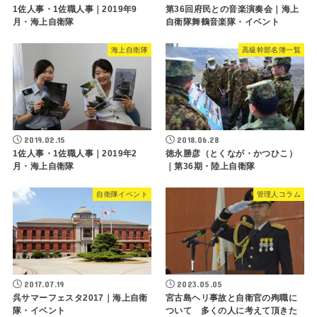
1佐人事・1佐職人事｜2019年9
第36回府民との音楽演奏会｜海上
月・海上自衛隊
自衛隊舞鶴音楽隊・イベント
海上自衛隊
高級幹部名簿一覧
2019.02.15
2018.06.28
1佐人事・1佐職人事｜2019年2
徳永勝彦（とくなが・かつひこ）
月・海上自衛隊
｜第36期・陸上自衛隊
自衛隊イベント
管理人コラム
2017.07.19
2023.05.05
呉サマーフェスタ2017｜海上自衛
宮古島ヘリ事故と自衛官の殉職に
隊・イベント
ついて 多くの人に考えて頂きた