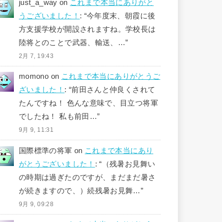
just_a_way
on
これまで本当にありがと
うございました！
: “
今年度末、朝霞に後
方支援学校が開設されますね。学校長は
陸将とのことで武器、輸送、…
”
2月 7, 19:43
momono
on
これまで本当にありがとうご
ざいました！
: “
前田さんと仲良くされて
たんですね！ 色んな意味で、目立つ将軍
でしたね！ 私も前田…
”
9月 9, 11:31
国際標準の将軍
on
これまで本当にあり
がとうございました！
: “
（残暑お見舞い
の時期は過ぎたのですが、まだまだ暑さ
が続きますので、）続残暑お見舞…
”
9月 9, 09:28