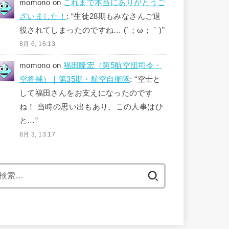
momono
on
これまで本当にありがとうご
ざいました！
: “
生徒28期もみなさんご退
役されてしまったのですね… (´；ω；｀)
”
8月 6, 16:13
momono
on
福田隆宏（第5航空団司令・
空将補）｜第35期・航空自衛隊
: “
空士と
して福田さんをお支えになったのです
ね！ 当時の思い出もあり、この人事はひ
と…
”
8月 3, 13:17
検
索: