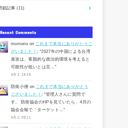
閉鎖記事
(11)
Recent Comments
momono
on
これまで本当にありがとうご
ざいました！
: “
2027年の中国による台湾
進攻は、客観的な政治的環境を考えると
可能性が低いとは言…
”
4月 2, 18:18
防衛小僧
on
これまで本当にありがとう
ございました！
: “
管理人さんに質問で
す。 防衛協会のHPを見ていたら、4月の
協会会報で「ターゲット…
”
4月 2, 08:11