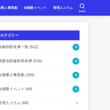
衛隊人事異動
自衛隊イベント
管理人コラム
SEARCH
自衛隊
自衛隊
自衛隊
北海道・東北
関東・甲信越
東海・北陸
近畿
中国・四国
九州・沖縄
カテゴリー
高級幹部名簿一覧
(512)
階級別高級幹部名簿
(516)
自衛隊人事異動
(254)
自衛隊イベント
(64)
管理人コラム
(60)