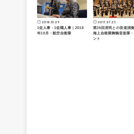
2018.10.29
2017.07.23
1佐人事・1佐職人事｜2018
第36回府民との音楽演
年10月・航空自衛隊
海上自衛隊舞鶴音楽隊・
ント