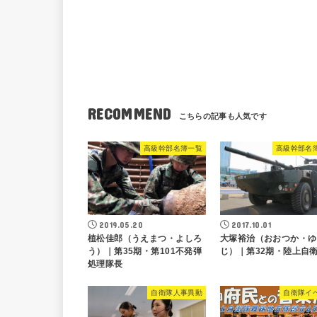
RECOMMEND
高級幹部名簿一覧
高級幹部名
2019.05.20
2017.10.01
植松佳郎（うえまつ・よしろ
大塚裕治（おおつか・ゆ
う）｜第35期・第101不発弾
じ）｜第32期・陸上自
処理隊長
自衛隊人事異動
自衛隊イ