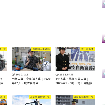
簿一覧
自衛隊人事異動
海上自衛隊
2020.12.21
2022.04.15
う
空将人事・空将補人事｜2020
1佐人事・昇任１佐人事｜
衛隊
年12月・航空自衛隊
2022年1－3月・海上自衛隊
ベント
高級幹部名簿一覧
高級幹部名簿一覧