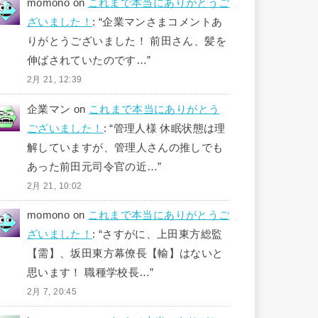
momono
on
これまで本当にありがとうご
ざいました！
: “
企業マンさまコメントあ
りがとうございました！ 前田さん、髪を
伸ばされていたのです…
”
2月 21, 12:39
企業マン
on
これまで本当にありがとう
ございました！
: “
管理人様 休眠状態は理
解していますが、管理人さんの推しでも
あった前田元司令官の近…
”
2月 21, 10:02
momono
on
これまで本当にありがとうご
ざいました！
: “
さすがに、上田東方総監
【需】、坂田東方幕僚長【輸】はないと
思います！ 職種学校長…
”
2月 7, 20:45