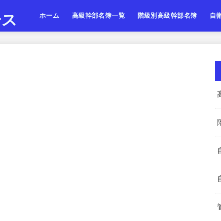
ース
ホーム
高級幹部名簿一覧
階級別高級幹部名簿
自
陸上自衛隊
海上自衛隊
航空自衛隊
陸海空・将
陸海空・将補
陸海空・一佐
陸上
海上
航空