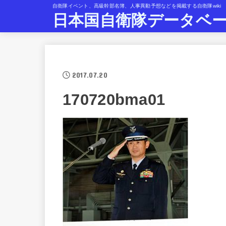
自衛隊イベント、高級幹部名簿、人事異動予想などを掲載する自衛隊wiki
日本国自衛隊データベ
2017.07.20
170720bma01