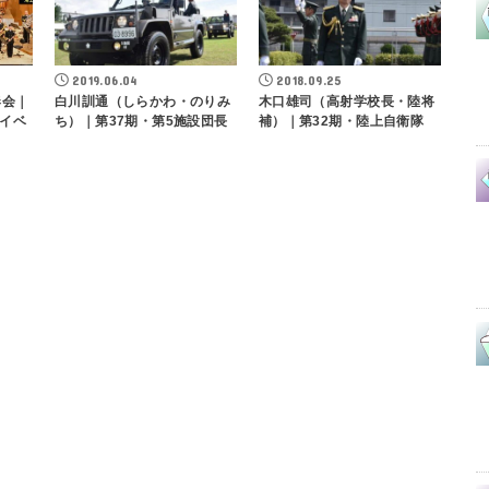
2019.06.04
2018.09.25
奏会｜
白川訓通（しらかわ・のりみ
木口雄司（高射学校長・陸将
イベ
ち）｜第37期・第5施設団長
補）｜第32期・陸上自衛隊