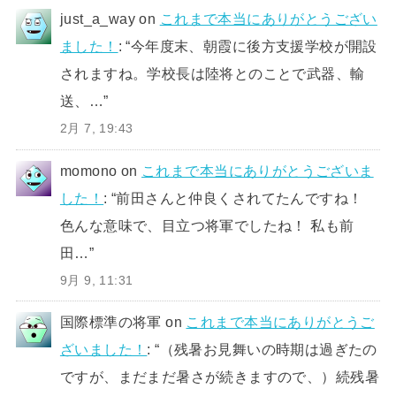
just_a_way
on
これまで本当にありがとうござい
ました！
: “
今年度末、朝霞に後方支援学校が開設
されますね。学校長は陸将とのことで武器、輸
送、…
”
2月 7, 19:43
momono
on
これまで本当にありがとうございま
した！
: “
前田さんと仲良くされてたんですね！
色んな意味で、目立つ将軍でしたね！ 私も前
田…
”
9月 9, 11:31
国際標準の将軍
on
これまで本当にありがとうご
ざいました！
: “
（残暑お見舞いの時期は過ぎたの
ですが、まだまだ暑さが続きますので、）続残暑