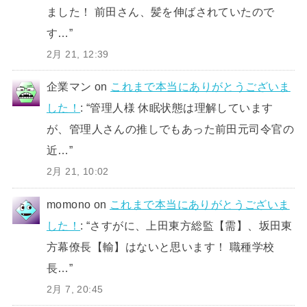
ました！ 前田さん、髪を伸ばされていたので
す…
”
2月 21, 12:39
企業マン
on
これまで本当にありがとうございま
した！
: “
管理人様 休眠状態は理解しています
が、管理人さんの推しでもあった前田元司令官の
近…
”
2月 21, 10:02
momono
on
これまで本当にありがとうございま
した！
: “
さすがに、上田東方総監【需】、坂田東
方幕僚長【輸】はないと思います！ 職種学校
長…
”
2月 7, 20:45