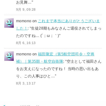
お見舞…
”
9月 9, 09:28
momono
on
これまで本当にありがとうございま
した！
: “
生徒28期もみなさんご退役されてしまっ
たのですね… (´；ω；｀)
”
8月 6, 16:13
momono
on
福田隆宏（第5航空団司令・空将
補）｜第35期・航空自衛隊
: “
空士として福田さん
をお支えになったのですね！ 当時の思い出もあ
り、この人事はひと…
”
8月 3, 13:17