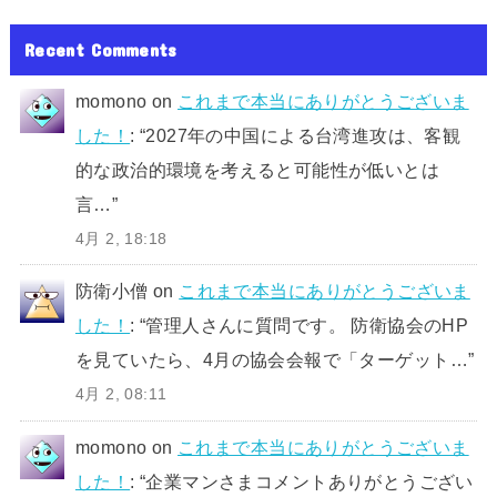
Recent Comments
momono
on
これまで本当にありがとうございま
した！
: “
2027年の中国による台湾進攻は、客観
的な政治的環境を考えると可能性が低いとは
言…
”
4月 2, 18:18
防衛小僧
on
これまで本当にありがとうございま
した！
: “
管理人さんに質問です。 防衛協会のHP
を見ていたら、4月の協会会報で「ターゲット…
”
4月 2, 08:11
momono
on
これまで本当にありがとうございま
した！
: “
企業マンさまコメントありがとうござい