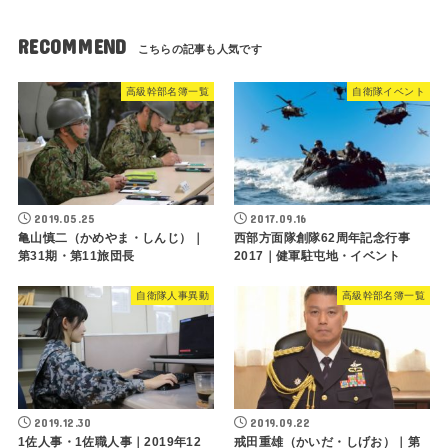
RECOMMEND
高級幹部名簿一覧
自衛隊イベント
2019.05.25
2017.09.16
亀山慎二（かめやま・しんじ）｜
西部方面隊創隊62周年記念行事
第31期・第11旅団長
2017｜健軍駐屯地・イベント
自衛隊人事異動
高級幹部名簿一覧
2019.12.30
2019.09.22
1佐人事・1佐職人事｜2019年12
戒田重雄（かいだ・しげお）｜第