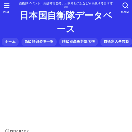
自衛隊イベント、高級幹部名簿、人事異動予想などを掲載する自衛隊
wiki
MENU
SEARCH
日本国自衛隊データベ
ース
ホーム
高級幹部名簿一覧
階級別高級幹部名簿
自衛隊人事異動
2017.07.22