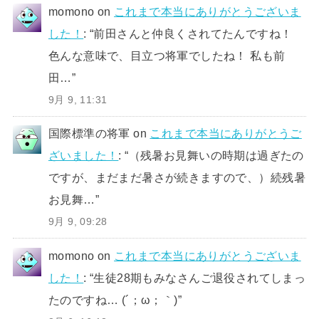
momono
on
これまで本当にありがとうございま
した！
: “
前田さんと仲良くされてたんですね！
色んな意味で、目立つ将軍でしたね！ 私も前
田…
”
9月 9, 11:31
国際標準の将軍
on
これまで本当にありがとうご
ざいました！
: “
（残暑お見舞いの時期は過ぎたの
ですが、まだまだ暑さが続きますので、）続残暑
お見舞…
”
9月 9, 09:28
momono
on
これまで本当にありがとうございま
した！
: “
生徒28期もみなさんご退役されてしまっ
たのですね… (´；ω；｀)
”