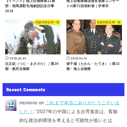
【イベント】陸上自衛隊第12旅
海上自衛隊横須賀音楽隊コンサー
団・相馬原駐屯地創設記念行事
トin第71回按針祭｜伊東市
2018
高級幹部名簿一覧
高級幹部名簿一覧
2018.06.01
2018.04.14
辻正紀（つじ・まさのり）｜第29
俵千城（たわら・たてき）｜第33
期・航空自衛隊
期・海上自衛隊
Recent Comments
momono
on
これまで本当にありがとうございま
した！
: “
2027年の中国による台湾進攻は、客観
的な政治的環境を考えると可能性が低いとは