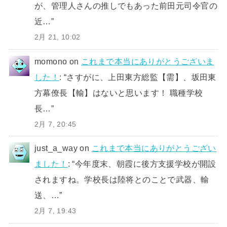
が、管理人さんの推しでもあった前田元司令官の
近…
”
2月 21, 10:02
momono
on
これまで本当にありがとうございま
した！
: “
さすがに、上田東方総監【需】、坂田東
方幕僚長【輸】はないと思います！ 職種学校
長…
”
2月 7, 20:45
just_a_way
on
これまで本当にありがとうござい
ました！
: “
今年度末、朝霞に後方支援学校が開設
されますね。学校長は陸将とのことで武器、輸
送、…
”
2月 7, 19:43