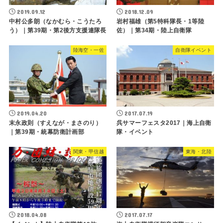
2019.09.12
2018.12.09
中村公多朗（なかむら・こうたろ
岩村福雄（第5特科隊長・1等陸
う）｜第39期・第2後方支援連隊長
佐）｜第34期・陸上自衛隊
陸海空・一佐
自衛隊イベント
2019.04.20
2017.07.19
末永政則（すえなが・まさのり）
呉サマーフェスタ2017｜海上自衛
｜第39期・統幕防衛計画部
隊・イベント
関東・甲信越
東海・北陸
2018.04.08
2017.07.17