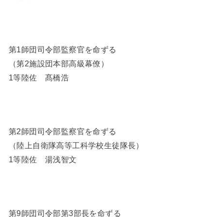
第1師団司令部監察官を命ずる
（第2施設団本部高級幕僚）
1等陸佐 髙橋浩
第2師団司令部監察官を命ずる
（陸上自衛隊高等工科学校生徒隊長）
1等陸佐 湯浅智文
第9師団司令部第3部長を命ずる