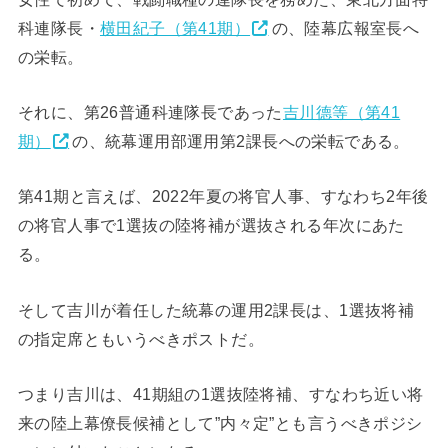
科連隊長・
横田紀子（第41期）
の、陸幕広報室長へ
の栄転。
それに、第26普通科連隊長であった
吉川德等（第41
期）
の、統幕運用部運用第2課長への栄転である。
第41期と言えば、2022年夏の将官人事、すなわち2年後
の将官人事で1選抜の陸将補が選抜される年次にあた
る。
そして吉川が着任した統幕の運用2課長は、1選抜将補
の指定席ともいうべきポストだ。
つまり吉川は、41期組の1選抜陸将補、すなわち近い将
来の陸上幕僚長候補として”内々定”とも言うべきポジシ