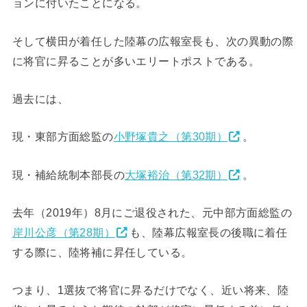
ョンに付いたことになる。
そして横田が着任した陸幕の広報室長も、次の異動の際
に将官に昇ることが多いエリートポストである。
過去には、
現・東部方面総監の
小野塚貴之（第30期）
。
現・補給統制本部長の
大塚裕治（第32期）
。
去年（2019年）8月にご退役された、元中部方面総監の
岸川公彦（第28期）
も、陸幕広報室長の後職に着任
する際に、陸将補に昇任している。
つまり、1選抜で将官に昇るだけでなく、近い将来、陸