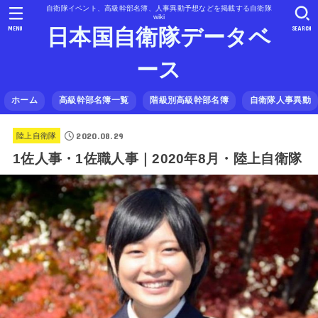
自衛隊イベント、高級幹部名簿、人事異動予想などを掲載する自衛隊
wiki
MENU
SEARCH
日本国自衛隊データベ
ース
ホーム
高級幹部名簿一覧
階級別高級幹部名簿
自衛隊人事異動
2020.08.29
陸上自衛隊
1佐人事・1佐職人事｜2020年8月・陸上自衛隊