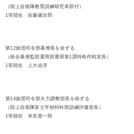
（陸上自衛隊教育訓練研究本部付）
1等陸佐 佐藤健次郎
第12旅団司令部幕僚長を命ずる
（統合幕僚監部運用部運用第1課特殊作戦室長）
1等陸佐 上大迫淳
第14旅団司令部火力調整部長を命ずる
（陸上自衛隊富士学校特科部訓練評価室長）
1等陸佐 米良憲一郎