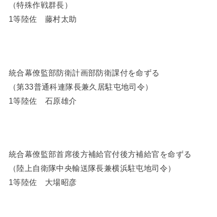
（特殊作戦群長）
1等陸佐 藤村太助
統合幕僚監部防衛計画部防衛課付を命ずる
（第33普通科連隊長兼久居駐屯地司令）
1等陸佐 石原雄介
統合幕僚監部首席後方補給官付後方補給官を命ずる
（陸上自衛隊中央輸送隊長兼横浜駐屯地司令）
1等陸佐 大場昭彦