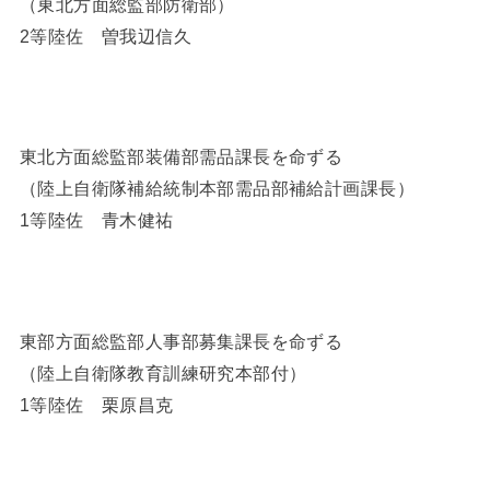
（東北方面総監部防衛部）
2等陸佐 曽我辺信久
東北方面総監部装備部需品課長を命ずる
（陸上自衛隊補給統制本部需品部補給計画課長）
1等陸佐 青木健祐
東部方面総監部人事部募集課長を命ずる
（陸上自衛隊教育訓練研究本部付）
1等陸佐 栗原昌克