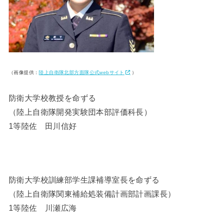
（画像提供：
陸上自衛隊北部方面隊公式webサイト
）
防衛大学校教授を命ずる
（陸上自衛隊開発実験団本部評価科長）
1等陸佐 田川信好
防衛大学校訓練部学生課補導室長を命ずる
（陸上自衛隊関東補給処装備計画部計画課長）
1等陸佐 川瀬広海