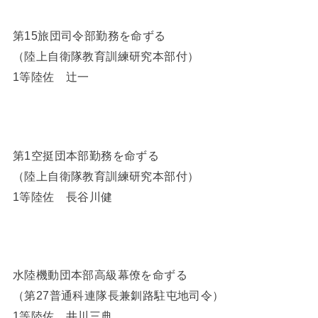
第15旅団司令部勤務を命ずる
（陸上自衛隊教育訓練研究本部付）
1等陸佐 辻一
第1空挺団本部勤務を命ずる
（陸上自衛隊教育訓練研究本部付）
1等陸佐 長谷川健
水陸機動団本部高級幕僚を命ずる
（第27普通科連隊長兼釧路駐屯地司令）
1等陸佐 井川三典