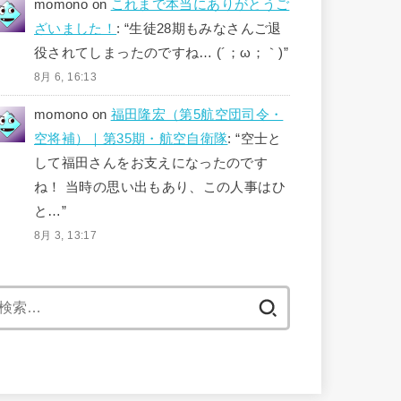
momono
on
これまで本当にありがとうご
ざいました！
: “
生徒28期もみなさんご退
役されてしまったのですね… (´；ω；｀)
”
8月 6, 16:13
momono
on
福田隆宏（第5航空団司令・
空将補）｜第35期・航空自衛隊
: “
空士と
して福田さんをお支えになったのです
ね！ 当時の思い出もあり、この人事はひ
と…
”
8月 3, 13:17
検
索: