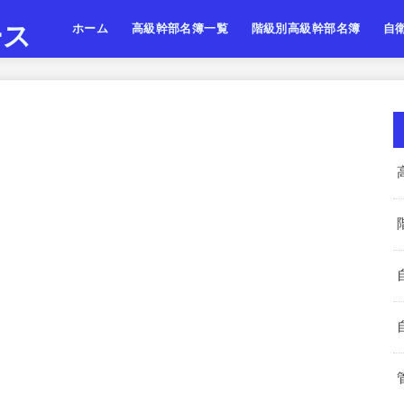
ース
ホーム
高級幹部名簿一覧
階級別高級幹部名簿
自
陸上自衛隊
海上自衛隊
航空自衛隊
陸海空・将
陸海空・将補
陸海空・一佐
陸上
海上
航空