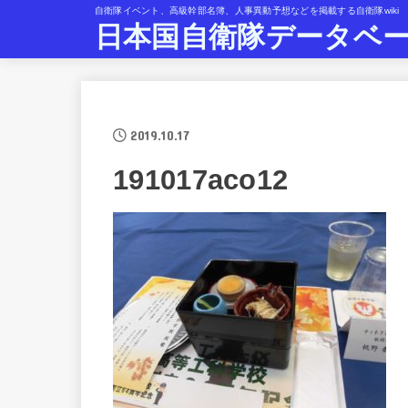
自衛隊イベント、高級幹部名簿、人事異動予想などを掲載する自衛隊wiki
日本国自衛隊データベ
2019.10.17
191017aco12