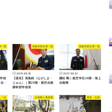
簿一覧
高級幹部名簿一覧
高級幹部名簿一覧
2019.08.18
2017.08.01
学校
【退役】長島純（ながしま・
國松 剛｜航空学生34期・海上
相当・
じゅん）｜第29期・航空自衛
自衛隊
隊幹部学校長
・一佐
自衛隊人事異動
東海・北陸