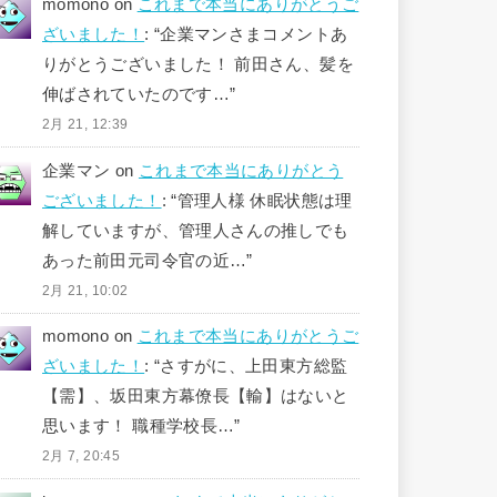
momono
on
これまで本当にありがとうご
ざいました！
: “
企業マンさまコメントあ
りがとうございました！ 前田さん、髪を
伸ばされていたのです…
”
2月 21, 12:39
企業マン
on
これまで本当にありがとう
ございました！
: “
管理人様 休眠状態は理
解していますが、管理人さんの推しでも
あった前田元司令官の近…
”
2月 21, 10:02
momono
on
これまで本当にありがとうご
ざいました！
: “
さすがに、上田東方総監
【需】、坂田東方幕僚長【輸】はないと
思います！ 職種学校長…
”
2月 7, 20:45