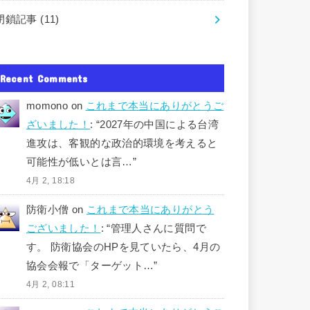
閉鎖記事
(11)
Recent Comments
momono
on
これまで本当にありがとうご
ざいました！
: “
2027年の中国による台湾
進攻は、客観的な政治的環境を考えると
可能性が低いとは言…
”
4月 2, 18:18
防衛小僧
on
これまで本当にありがとう
ございました！
: “
管理人さんに質問で
す。 防衛協会のHPを見ていたら、4月の
協会会報で「ターゲット…
”
4月 2, 08:11