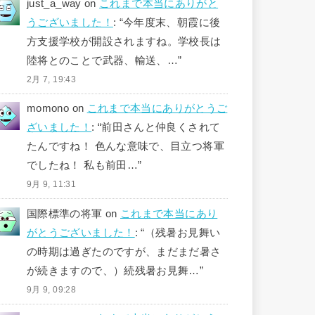
just_a_way
on
これまで本当にありがと
うございました！
: “
今年度末、朝霞に後
方支援学校が開設されますね。学校長は
陸将とのことで武器、輸送、…
”
2月 7, 19:43
momono
on
これまで本当にありがとうご
ざいました！
: “
前田さんと仲良くされて
たんですね！ 色んな意味で、目立つ将軍
でしたね！ 私も前田…
”
9月 9, 11:31
国際標準の将軍
on
これまで本当にあり
がとうございました！
: “
（残暑お見舞い
の時期は過ぎたのですが、まだまだ暑さ
が続きますので、）続残暑お見舞…
”
9月 9, 09:28