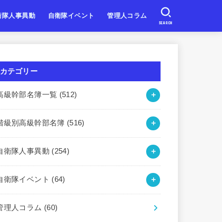
衛隊人事異動
自衛隊イベント
管理人コラム
SEARCH
自衛隊
自衛隊
自衛隊
北海道・東北
関東・甲信越
東海・北陸
近畿
中国・四国
九州・沖縄
カテゴリー
高級幹部名簿一覧
(512)
階級別高級幹部名簿
(516)
自衛隊人事異動
(254)
自衛隊イベント
(64)
管理人コラム
(60)