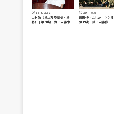
2018.12.02
2017.11.10
山村浩（海上幕僚副長・海
藤田悟（ふじた・さとる
将）｜第28期・海上自衛隊
第39期・陸上自衛隊