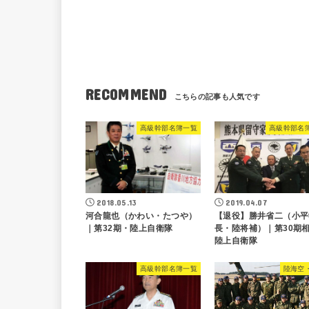
RECOMMEND
高級幹部名簿一覧
高級幹部名
2018.05.13
2019.04.07
河合龍也（かわい・たつや）
【退役】勝井省二（小平
｜第32期・陸上自衛隊
長・陸将補）｜第30期
陸上自衛隊
高級幹部名簿一覧
陸海空