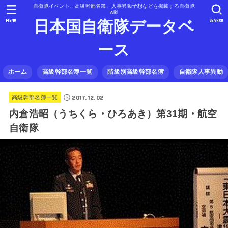
自衛隊イベント、高級幹部名簿、人事異動予想などを掲載する自衛隊
wiki
MENU
SEARCH
日本国自衛隊データベ
ース
ホーム
高級幹部名簿一覧
階級別高級幹部名簿
自衛隊人事異動
2017.12.02
高級幹部名簿一覧
内倉浩昭（うちくら・ひろあき）第31期・航空
自衛隊