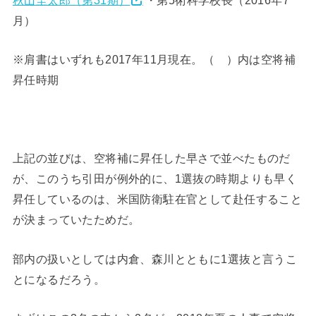
秋山圭太郎（第31期）
・第5術科学校長（2016年7
月）
※肩書はいずれも2017年11月現在。（ ）内は空将補
昇任時期
上記の並びは、空将補に昇任した早さで並べたものだ
が、このうち引田が例外的に、1選抜の時期よりも早く
昇任しているのは、米国防衛駐在官として赴任すること
が決まっていたためだ。
部内の扱いとしては内倉、森川とともに1選抜と言うこ
とになるだろう。