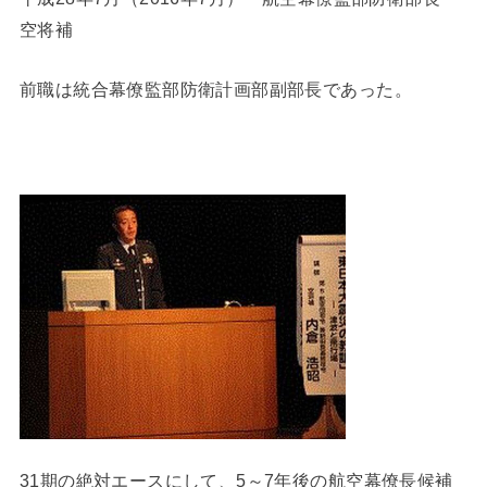
空将補
前職は統合幕僚監部防衛計画部副部長であった。
31期の絶対エースにして、5～7年後の航空幕僚長候補