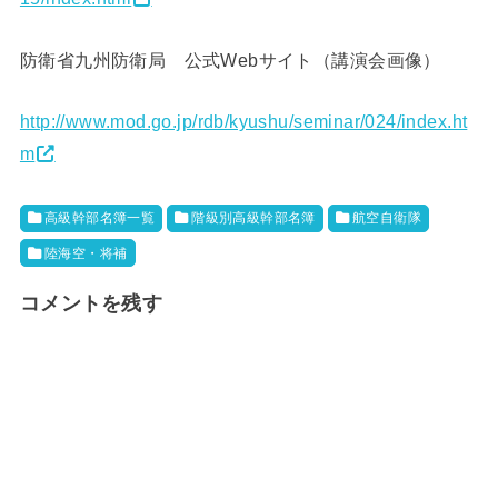
防衛省九州防衛局 公式Webサイト（講演会画像）
http://www.mod.go.jp/rdb/kyushu/seminar/024/index.ht
m
高級幹部名簿一覧
階級別高級幹部名簿
航空自衛隊
陸海空・将補
コメントを残す