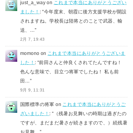
just_a_way
on
これまで本当にありがとうござい
ました！
: “
今年度末、朝霞に後方支援学校が開設
されますね。学校長は陸将とのことで武器、輸
送、…
”
2月 7, 19:43
momono
on
これまで本当にありがとうございま
した！
: “
前田さんと仲良くされてたんですね！
色んな意味で、目立つ将軍でしたね！ 私も前
田…
”
9月 9, 11:31
国際標準の将軍
on
これまで本当にありがとうご
ざいました！
: “
（残暑お見舞いの時期は過ぎたの
ですが、まだまだ暑さが続きますので、）続残暑
お見舞…
”