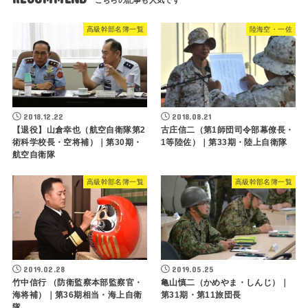
高級幹部名簿一覧
陸海空・一佐
2018.12.22
2018.08.21
【退役】山倉幸也（航空自衛隊第2
古庄信二（第1師団司令部幕僚長・
術科学校長・空将補）｜第30期・
1等陸佐）｜第33期・陸上自衛隊
航空自衛隊
高級幹部名簿一覧
高級幹部名簿一覧
2019.02.28
2019.05.25
竹中信行 （防衛監察本部監察官・
亀山慎二（かめやま・しんじ）｜
海将補）｜第36期相当・海上自衛
第31期・第11旅団長
隊