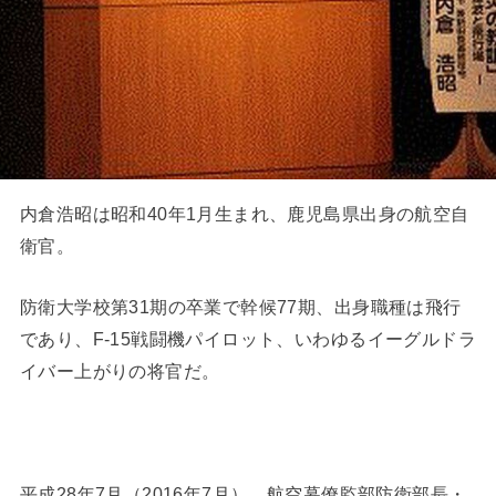
内倉浩昭は昭和40年1月生まれ、鹿児島県出身の航空自
衛官。
防衛大学校第31期の卒業で幹候77期、出身職種は飛行
であり、F-15戦闘機パイロット、いわゆるイーグルドラ
イバー上がりの将官だ。
平成28年7月（2016年7月） 航空幕僚監部防衛部長・