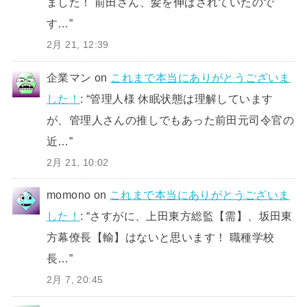
ました！ 前田さん、髪を伸ばされていたので
す…
”
2月 21, 12:39
企業マン
on
これまで本当にありがとうございま
した！
: “
管理人様 休眠状態は理解しています
が、管理人さんの推しでもあった前田元司令官の
近…
”
2月 21, 10:02
momono
on
これまで本当にありがとうございま
した！
: “
さすがに、上田東方総監【需】、坂田東
方幕僚長【輸】はないと思います！ 職種学校
長…
”
2月 7, 20:45