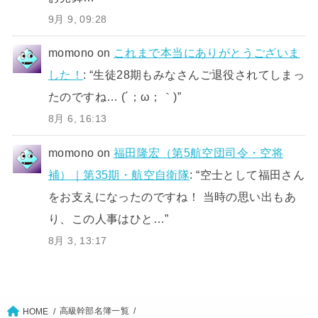
9月 9, 09:28
momono
on
これまで本当にありがとうございま
した！
: “
生徒28期もみなさんご退役されてしまっ
たのですね… (´；ω；｀)
”
8月 6, 16:13
momono
on
福田隆宏（第5航空団司令・空将
補）｜第35期・航空自衛隊
: “
空士として福田さん
をお支えになったのですね！ 当時の思い出もあ
り、この人事はひと…
”
8月 3, 13:17
高級幹部名簿一覧
HOME