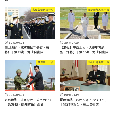
高級幹部名簿一覧
高級幹部名簿一覧
2019.04.02
2018.07.29
園田直紀（航空集団司令官・海
【退役】中西正人（大湊地方総
将）｜第31期・海上自衛隊
監・海将）｜第27期・海上自衛隊
陸海空・一佐
高級幹部名簿一覧
2019.04.20
2018.04.19
末永政則（すえなが・まさのり）
岡﨑光博（おかざき・みつひろ）
｜第39期・統幕防衛計画部
｜第29期相当・海上自衛隊