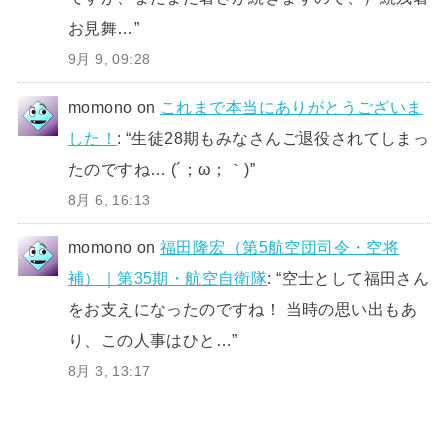
お見舞…
”
9月 9, 09:28
momono
on
これまで本当にありがとうございま
した！
: “
生徒28期もみなさんご退役されてしまっ
たのですね… (´；ω；｀)
”
8月 6, 16:13
momono
on
福田隆宏（第5航空団司令・空将
補）｜第35期・航空自衛隊
: “
空士として福田さん
をお支えになったのですね！ 当時の思い出もあ
り、この人事はひと…
”
8月 3, 13:17