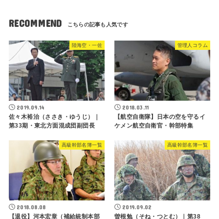
RECOMMEND
陸海空・一佐
管理人コラム
2019.09.14
2018.03.11
佐々木裕治（ささき・ゆうじ）｜
【航空自衛隊】日本の空を守るイ
第33期・東北方面混成団副団長
ケメン航空自衛官・幹部特集
高級幹部名簿一覧
高級幹部名簿一覧
2018.08.08
2019.09.02
【退役】河本宏章（補給統制本部
曽根勉（そね・つとむ）｜第38