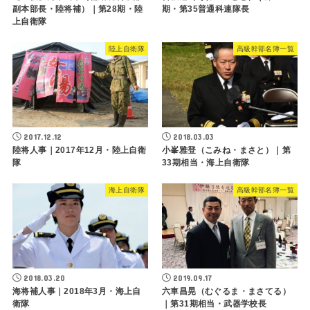
副本部長・陸将補）｜第28期・陸
期・第35普通科連隊長
上自衛隊
陸上自衛隊
高級幹部名簿一覧
2017.12.12
2018.03.03
陸将人事｜2017年12月・陸上自衛
小峯雅登（こみね・まさと）｜第
隊
33期相当・海上自衛隊
海上自衛隊
高級幹部名簿一覧
2018.03.20
2019.09.17
海将補人事｜2018年3月・海上自
六車昌晃（むぐるま・まさてる）
衛隊
｜第31期相当・武器学校長