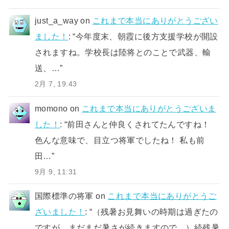
just_a_way
on
これまで本当にありがとうござい
ました！
: “
今年度末、朝霞に後方支援学校が開設
されますね。学校長は陸将とのことで武器、輸
送、…
”
2月 7, 19:43
momono
on
これまで本当にありがとうございま
した！
: “
前田さんと仲良くされてたんですね！
色んな意味で、目立つ将軍でしたね！ 私も前
田…
”
9月 9, 11:31
国際標準の将軍
on
これまで本当にありがとうご
ざいました！
: “
（残暑お見舞いの時期は過ぎたの
ですが、まだまだ暑さが続きますので、）続残暑