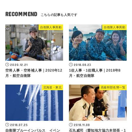
RECOMMEND
自衛隊人事異動
自衛隊人事異動
2020.12.21
2018.08.23
空将人事・空将補人事｜2020年12
1佐人事・1佐職人事｜2018年8
月・航空自衛隊
月・航空自衛隊
北海道・東北
高級幹部名簿一覧
2018.07.25
2018.11.08
自衛隊ブルーインパルス イベン
石丸威司（愛知地方協力本部長・1