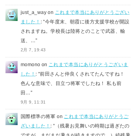
just_a_way
on
これまで本当にありがとうござい
ました！
: “
今年度末、朝霞に後方支援学校が開設
されますね。学校長は陸将とのことで武器、輸
送、…
”
2月 7, 19:43
momono
on
これまで本当にありがとうございま
した！
: “
前田さんと仲良くされてたんですね！
色んな意味で、目立つ将軍でしたね！ 私も前
田…
”
9月 9, 11:31
国際標準の将軍
on
これまで本当にありがとうご
ざいました！
: “
（残暑お見舞いの時期は過ぎたの
ですが、まだまだ暑さが続きますので、）続残暑