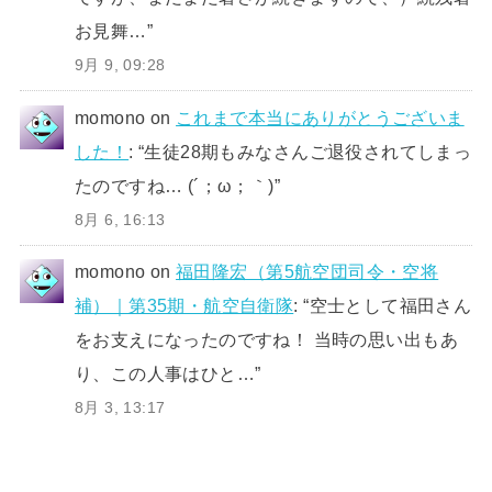
お見舞…
”
9月 9, 09:28
momono
on
これまで本当にありがとうございま
した！
: “
生徒28期もみなさんご退役されてしまっ
たのですね… (´；ω；｀)
”
8月 6, 16:13
momono
on
福田隆宏（第5航空団司令・空将
補）｜第35期・航空自衛隊
: “
空士として福田さん
をお支えになったのですね！ 当時の思い出もあ
り、この人事はひと…
”
8月 3, 13:17