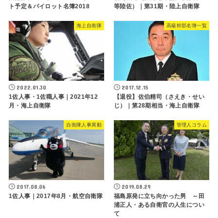
ト予定＆パイロット名簿2018
等陸佐）｜第31期・陸上自衛隊
海上自衛隊
高級幹部名簿一覧
2022.01.30
2017.12.15
1佐人事・1佐職人事｜2021年12
【退役】佐伯精司（さえき・せい
月・海上自衛隊
じ）｜第28期相当・海上自衛隊
自衛隊人事異動
管理人コラム
2017.08.06
2019.08.29
1佐人事｜2017年8月・航空自衛隊
福島原発に立ち向かった男 ～田
浦正人・ある自衛官の人生につい
て