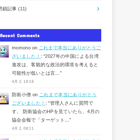
閉鎖記事
(11)
Recent Comments
momono
on
これまで本当にありがとうご
ざいました！
: “
2027年の中国による台湾
進攻は、客観的な政治的環境を考えると
可能性が低いとは言…
”
4月 2, 18:18
防衛小僧
on
これまで本当にありがとう
ございました！
: “
管理人さんに質問で
す。 防衛協会のHPを見ていたら、4月の
協会会報で「ターゲット…
”
4月 2, 08:11