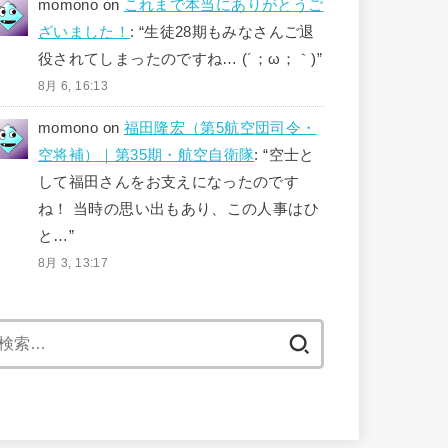
momono
on
これまで本当にありがとうご
ざいました！
: “
生徒28期もみなさんご退
役されてしまったのですね… (´；ω；｀)
”
8月 6, 16:13
momono
on
福田隆宏（第5航空団司令・
空将補）｜第35期・航空自衛隊
: “
空士と
して福田さんをお支えになったのです
ね！ 当時の思い出もあり、この人事はひ
と…
”
8月 3, 13:17
検
索: