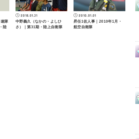
2018.01.31
2010.01.01
科連隊
中野義久（なかの・よしひ
昇任1佐人事｜2010年1月・
・陸
さ）｜第31期・陸上自衛隊
航空自衛隊