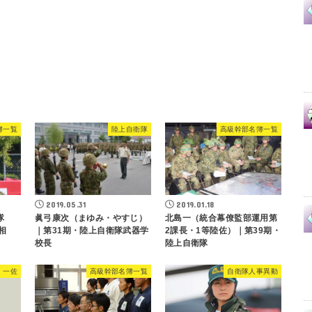
簿一覧
陸上自衛隊
高級幹部名簿一覧
2019.05.31
2019.01.18
隊
眞弓康次（まゆみ・やすじ）
北島一（統合幕僚監部運用第
相
｜第31期・陸上自衛隊武器学
2課長・1等陸佐）｜第39期・
校長
陸上自衛隊
・一佐
高級幹部名簿一覧
自衛隊人事異動