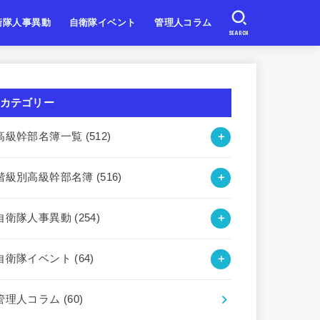
衛隊人事異動
自衛隊イベント
管理人コラム
SEARCH
自衛隊
自衛隊
自衛隊
北海道・東北
関東・甲信越
東海・北陸
近畿
中国・四国
九州・沖縄
カテゴリー
高級幹部名簿一覧
(512)
階級別高級幹部名簿
(516)
自衛隊人事異動
(254)
自衛隊イベント
(64)
管理人コラム
(60)