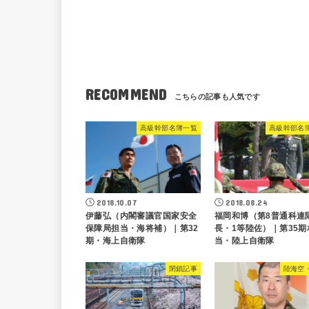
RECOMMEND
高級幹部名簿一覧
高級幹部名
2018.10.07
2018.08.24
伊藤弘（内閣審議官国家安全
福岡和博（第8普通科連
保障局担当・海将補）｜第32
長・1等陸佐）｜第35期
期・海上自衛隊
当・陸上自衛隊
閉鎖記事
陸海空