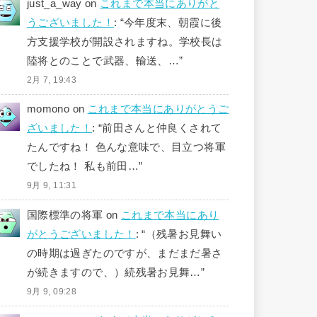
just_a_way
on
これまで本当にありがと
うございました！
: “
今年度末、朝霞に後
方支援学校が開設されますね。学校長は
陸将とのことで武器、輸送、…
”
2月 7, 19:43
momono
on
これまで本当にありがとうご
ざいました！
: “
前田さんと仲良くされて
たんですね！ 色んな意味で、目立つ将軍
でしたね！ 私も前田…
”
9月 9, 11:31
国際標準の将軍
on
これまで本当にあり
がとうございました！
: “
（残暑お見舞い
の時期は過ぎたのですが、まだまだ暑さ
が続きますので、）続残暑お見舞…
”
9月 9, 09:28