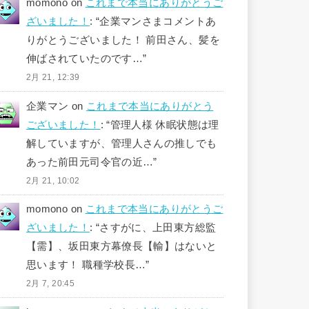
momono
on
これまで本当にありがとうご
ざいました！
: “
企業マンさまコメントあ
りがとうございました！ 前田さん、髪を
伸ばされていたのです…
”
2月 21, 12:39
企業マン
on
これまで本当にありがとう
ございました！
: “
管理人様 休眠状態は理
解していますが、管理人さんの推しでも
あった前田元司令官の近…
”
2月 21, 10:02
momono
on
これまで本当にありがとうご
ざいました！
: “
さすがに、上田東方総監
【需】、坂田東方幕僚長【輸】はないと
思います！ 職種学校長…
”
2月 7, 20:45