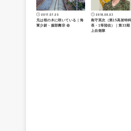
2017.07.25
2018.08.03
兄は桜の木に咲いている｜海
島守英次（第15高射特
軍少尉・服部壽宗 命
長・1等陸佐）｜第33期
上自衛隊