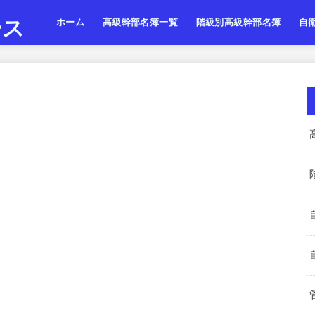
ース
ホーム
高級幹部名簿一覧
階級別高級幹部名簿
自
陸上自衛隊
海上自衛隊
航空自衛隊
陸海空・将
陸海空・将補
陸海空・一佐
陸上
海上
航空