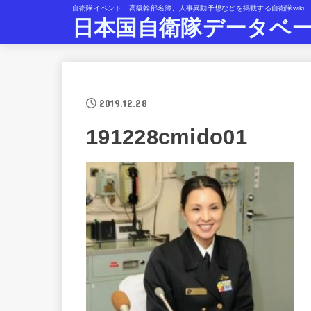
自衛隊イベント、高級幹部名簿、人事異動予想などを掲載する自衛隊wiki
日本国自衛隊データベ
2019.12.28
191228cmido01