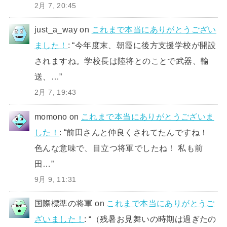
2月 7, 20:45
just_a_way
on
これまで本当にありがとうござい
ました！
: “
今年度末、朝霞に後方支援学校が開設
されますね。学校長は陸将とのことで武器、輸
送、…
”
2月 7, 19:43
momono
on
これまで本当にありがとうございま
した！
: “
前田さんと仲良くされてたんですね！
色んな意味で、目立つ将軍でしたね！ 私も前
田…
”
9月 9, 11:31
国際標準の将軍
on
これまで本当にありがとうご
ざいました！
: “
（残暑お見舞いの時期は過ぎたの