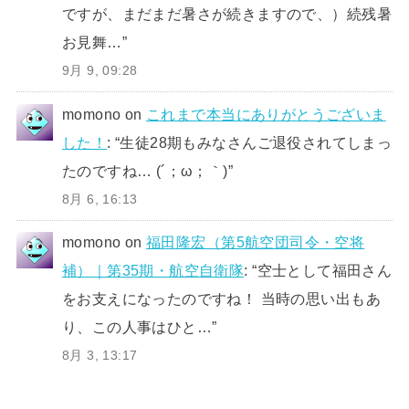
ですが、まだまだ暑さが続きますので、）続残暑
お見舞…
”
9月 9, 09:28
momono
on
これまで本当にありがとうございま
した！
: “
生徒28期もみなさんご退役されてしまっ
たのですね… (´；ω；｀)
”
8月 6, 16:13
momono
on
福田隆宏（第5航空団司令・空将
補）｜第35期・航空自衛隊
: “
空士として福田さん
をお支えになったのですね！ 当時の思い出もあ
り、この人事はひと…
”
8月 3, 13:17