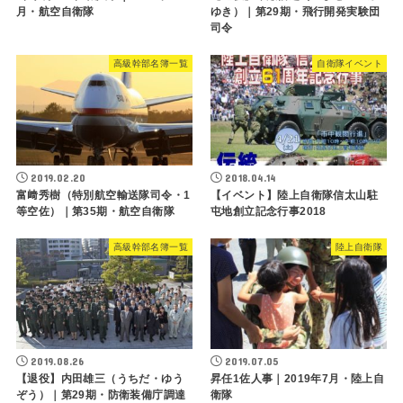
月・航空自衛隊
ゆき）｜第29期・飛行開発実験団
司令
高級幹部名簿一覧
自衛隊イベント
2019.02.20
2018.04.14
富﨑秀樹（特別航空輸送隊司令・1
【イベント】陸上自衛隊信太山駐
等空佐）｜第35期・航空自衛隊
屯地創立記念行事2018
高級幹部名簿一覧
陸上自衛隊
2019.08.26
2019.07.05
【退役】内田雄三（うちだ・ゆう
昇任1佐人事｜2019年7月・陸上自
ぞう）｜第29期・防衛装備庁調達
衛隊