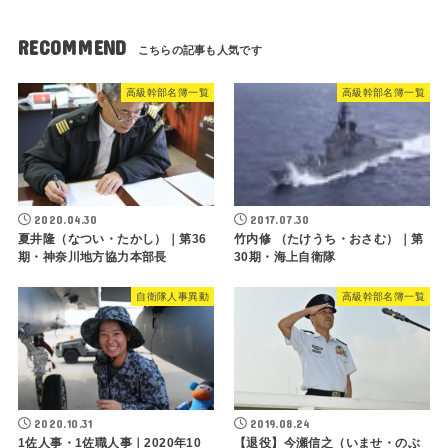
RECOMMEND
高級幹部名簿一覧
高級幹部名簿一覧
2020.04.30
2017.07.30
夏井隆（なつい・たかし）｜第36
竹内修 （たけうち・おさむ）｜第
期・神奈川地方協力本部長
30期・海上自衛隊
自衛隊人事異動
高級幹部名簿一覧
2020.10.31
2019.08.24
1佐人事・1佐職人事｜2020年10
【退役】今瀬信之（いませ・のぶ