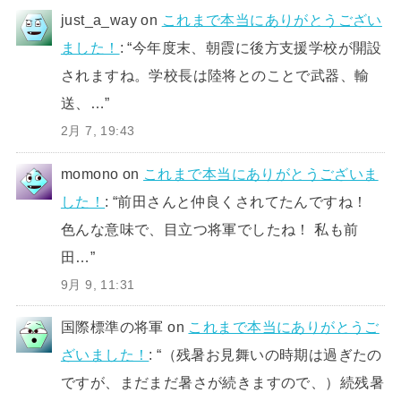
just_a_way
on
これまで本当にありがとうござい
ました！
: “
今年度末、朝霞に後方支援学校が開設
されますね。学校長は陸将とのことで武器、輸
送、…
”
2月 7, 19:43
momono
on
これまで本当にありがとうございま
した！
: “
前田さんと仲良くされてたんですね！
色んな意味で、目立つ将軍でしたね！ 私も前
田…
”
9月 9, 11:31
国際標準の将軍
on
これまで本当にありがとうご
ざいました！
: “
（残暑お見舞いの時期は過ぎたの
ですが、まだまだ暑さが続きますので、）続残暑