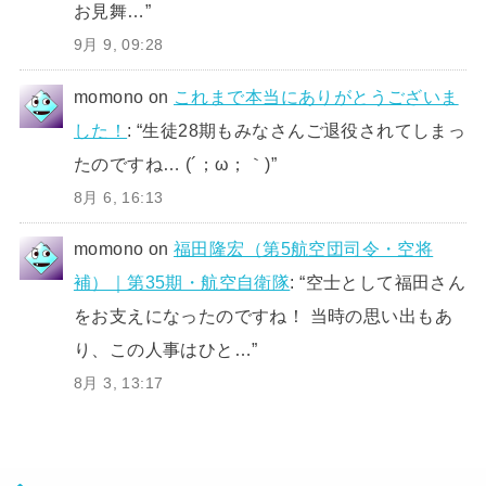
お見舞…
”
9月 9, 09:28
momono
on
これまで本当にありがとうございま
した！
: “
生徒28期もみなさんご退役されてしまっ
たのですね… (´；ω；｀)
”
8月 6, 16:13
momono
on
福田隆宏（第5航空団司令・空将
補）｜第35期・航空自衛隊
: “
空士として福田さん
をお支えになったのですね！ 当時の思い出もあ
り、この人事はひと…
”
8月 3, 13:17