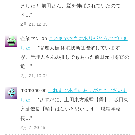
ました！ 前田さん、髪を伸ばされていたので
す…
”
2月 21, 12:39
企業マン
on
これまで本当にありがとうございま
した！
: “
管理人様 休眠状態は理解しています
が、管理人さんの推しでもあった前田元司令官の
近…
”
2月 21, 10:02
momono
on
これまで本当にありがとうございま
した！
: “
さすがに、上田東方総監【需】、坂田東
方幕僚長【輸】はないと思います！ 職種学校
長…
”
2月 7, 20:45