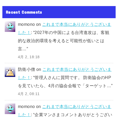
Recent Comments
momono
on
これまで本当にありがとうございま
した！
: “
2027年の中国による台湾進攻は、客観
的な政治的環境を考えると可能性が低いとは
言…
”
4月 2, 18:18
防衛小僧
on
これまで本当にありがとうございま
した！
: “
管理人さんに質問です。 防衛協会のHP
を見ていたら、4月の協会会報で「ターゲット…
”
4月 2, 08:11
momono
on
これまで本当にありがとうございま
した！
: “
企業マンさまコメントありがとうござい