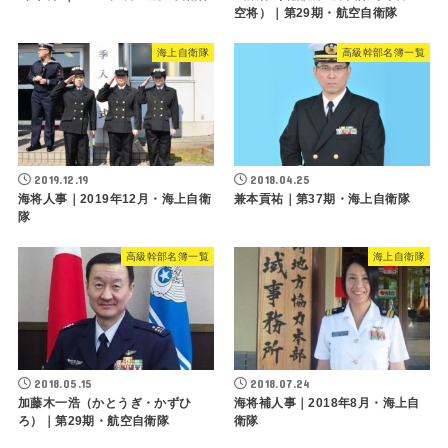
空将）｜第29期・航空自衛隊
海上自衛隊
高級幹部名簿一覧
2019.12.19
2018.04.25
海将人事｜2019年12月・海上自衛
兼本貢祐｜第37期・海上自衛隊
隊
高級幹部名簿一覧
海上自衛隊
2018.05.15
2018.07.24
加藤木一浩（かとうぎ・かずひ
海将補人事｜2018年8月・海上自
ろ）｜第29期・航空自衛隊
衛隊