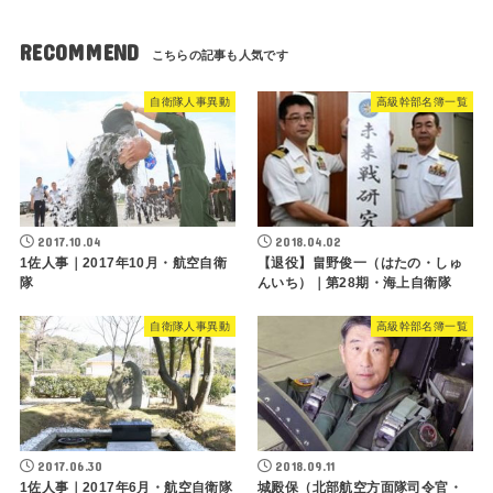
RECOMMEND
自衛隊人事異動
高級幹部名簿一覧
2017.10.04
2018.04.02
1佐人事｜2017年10月・航空自衛
【退役】畠野俊一（はたの・しゅ
隊
んいち）｜第28期・海上自衛隊
自衛隊人事異動
高級幹部名簿一覧
2017.06.30
2018.09.11
1佐人事｜2017年6月・航空自衛隊
城殿保（北部航空方面隊司令官・