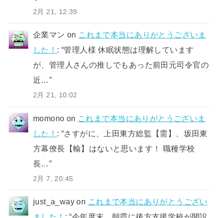
2月 21, 12:39
企業マン
on
これまで本当にありがとうございま
した！
: “
管理人様 休眠状態は理解しています
が、管理人さんの推しでもあった前田元司令官の
近…
”
2月 21, 10:02
momono
on
これまで本当にありがとうございま
した！
: “
さすがに、上田東方総監【需】、坂田東
方幕僚長【輸】はないと思います！ 職種学校
長…
”
2月 7, 20:45
just_a_way
on
これまで本当にありがとうござい
ました！
: “
今年度末、朝霞に後方支援学校が開設