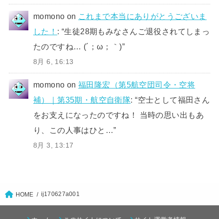
momono
on
これまで本当にありがとうございま
した！
: “
生徒28期もみなさんご退役されてしまっ
たのですね… (´；ω；｀)
”
8月 6, 16:13
momono
on
福田隆宏（第5航空団司令・空将
補）｜第35期・航空自衛隊
: “
空士として福田さん
をお支えになったのですね！ 当時の思い出もあ
り、この人事はひと…
”
8月 3, 13:17
ij170627a001
HOME