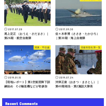
2017.07.28
2017.09.30
尾上定正 （おうえ・さだまさ）｜
佐々木孝博（ささき・たかひろ）
第26期・航空自衛隊
｜第30期・海上自衛隊
関東・甲信越
高級幹部名簿一覧
2019.01.15
2019.07.24
【現地レポート】第1空挺団降下訓
沖津正俊（おきつ・まさとし）｜
練始め C-2輸送機などが初参加
第40期相当・第2施設大隊長
Recent Comments