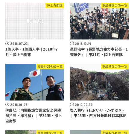
陸上自衛隊
高級幹部名簿一覧
2018.07.23
2018.12.19
1佐人事・1佐職人事｜2018年7
星野浩幸（長野地方協力本部長・1
月・陸上自衛隊
等陸佐）｜第31期・陸上自衛隊
高級幹部名簿一覧
高級幹部名簿一覧
2018.10.07
2019.09.20
伊藤弘（内閣審議官国家安全保障
塩入和行（しおいり・かずゆき）
局担当・海将補）｜第32期・海上
｜第43期・西方対舟艇対戦車隊長
自衛隊
高級幹部名簿一覧
高級幹部名簿一覧