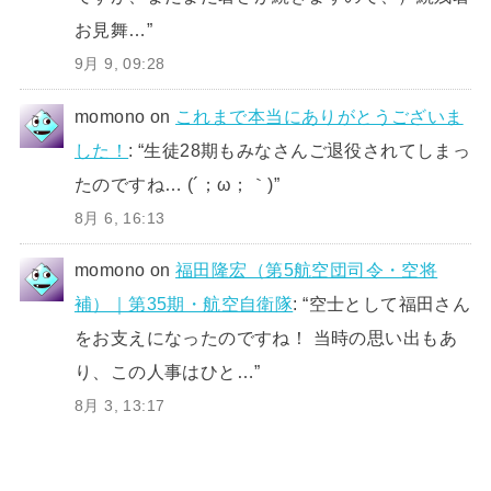
お見舞…
”
9月 9, 09:28
momono
on
これまで本当にありがとうございま
した！
: “
生徒28期もみなさんご退役されてしまっ
たのですね… (´；ω；｀)
”
8月 6, 16:13
momono
on
福田隆宏（第5航空団司令・空将
補）｜第35期・航空自衛隊
: “
空士として福田さん
をお支えになったのですね！ 当時の思い出もあ
り、この人事はひと…
”
8月 3, 13:17