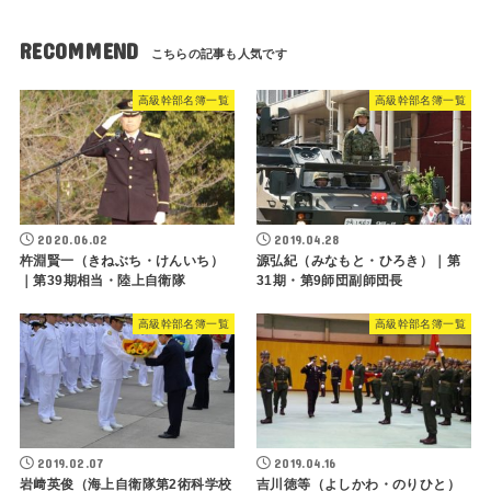
RECOMMEND
高級幹部名簿一覧
高級幹部名簿一覧
2020.06.02
2019.04.28
杵淵賢一（きねぶち・けんいち）
源弘紀（みなもと・ひろき）｜第
｜第39期相当・陸上自衛隊
31期・第9師団副師団長
高級幹部名簿一覧
高級幹部名簿一覧
2019.02.07
2019.04.16
岩﨑英俊（海上自衛隊第2術科学校
吉川徳等（よしかわ・のりひと）