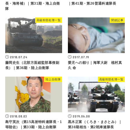
長・海将補）｜第31期・海上自衛
｜第41期・第26普通科連隊長
隊
高級幹部名簿一覧
閉鎖記事
2018.07.24
2017.07.19
藤岡史生（北部方面総監部幕僚副
愛児への頼り｜海軍大尉 植村真
長）｜第36期・陸上自衛隊
久 命
陸上自衛隊
高級幹部名簿一覧
2018.08.03
2019.06.08
島守英次（第15高射特科連隊長・1
黒木正富（くろき・まさとみ）｜
等陸佐）｜第33期・陸上自衛隊
第38期相当・第2戦車連隊長