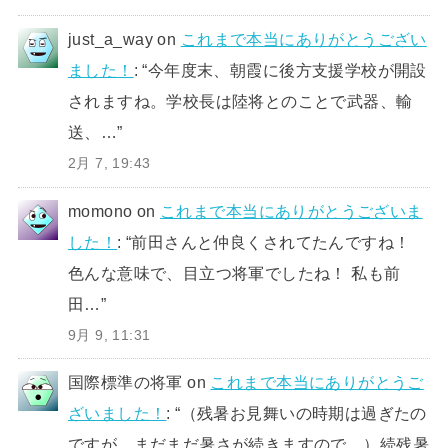
just_a_way
on
これまで本当にありがとうござい
ました！
: “
今年度末、朝霞に後方支援学校が開設
されますね。学校長は陸将とのことで武器、輸
送、…
”
2月 7, 19:43
momono
on
これまで本当にありがとうございま
した！
: “
前田さんと仲良くされてたんですね！
色んな意味で、目立つ将軍でしたね！ 私も前
田…
”
9月 9, 11:31
国際標準の将軍
on
これまで本当にありがとうご
ざいました！
: “
（残暑お見舞いの時期は過ぎたの
ですが、まだまだ暑さが続きますので、）続残暑