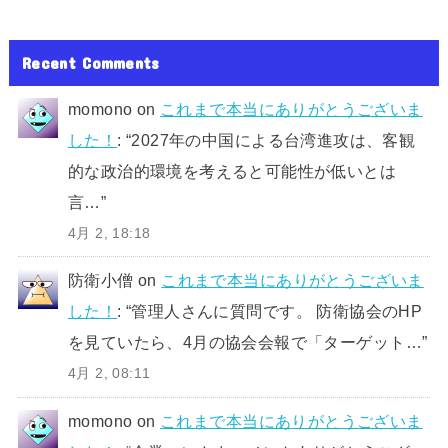
Recent Comments
momono
on
これまで本当にありがとうございま
した！
: “
2027年の中国による台湾進攻は、客観
的な政治的環境を考えると可能性が低いとは
言…
”
4月 2, 18:18
防衛小僧
on
これまで本当にありがとうございま
した！
: “
管理人さんに質問です。 防衛協会のHP
を見ていたら、4月の協会会報で「ターゲット…
”
4月 2, 08:11
momono
on
これまで本当にありがとうございま