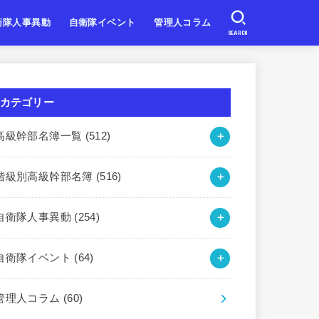
衛隊人事異動
自衛隊イベント
管理人コラム
SEARCH
自衛隊
自衛隊
自衛隊
北海道・東北
関東・甲信越
東海・北陸
近畿
中国・四国
九州・沖縄
カテゴリー
高級幹部名簿一覧
(512)
階級別高級幹部名簿
(516)
自衛隊人事異動
(254)
自衛隊イベント
(64)
管理人コラム
(60)