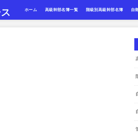
ース
ホーム
高級幹部名簿一覧
階級別高級幹部名簿
自
陸上自衛隊
海上自衛隊
航空自衛隊
陸海空・将
陸海空・将補
陸海空・一佐
陸上
海上
航空