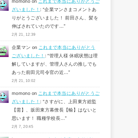
momono
on
これまで本当にありがとうご
ざいました！
: “
企業マンさまコメントあ
りがとうございました！ 前田さん、髪を
伸ばされていたのです…
”
2月 21, 12:39
企業マン
on
これまで本当にありがとう
ございました！
: “
管理人様 休眠状態は理
解していますが、管理人さんの推しでも
あった前田元司令官の近…
”
2月 21, 10:02
momono
on
これまで本当にありがとうご
ざいました！
: “
さすがに、上田東方総監
【需】、坂田東方幕僚長【輸】はないと
思います！ 職種学校長…
”
2月 7, 20:45