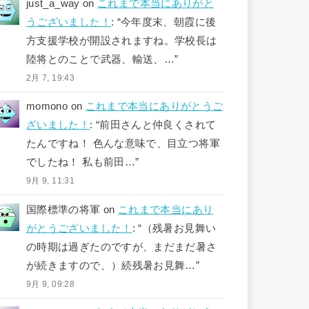
just_a_way
on
これまで本当にありがと
うございました！
: “
今年度末、朝霞に後
方支援学校が開設されますね。学校長は
陸将とのことで武器、輸送、…
”
2月 7, 19:43
momono
on
これまで本当にありがとうご
ざいました！
: “
前田さんと仲良くされて
たんですね！ 色んな意味で、目立つ将軍
でしたね！ 私も前田…
”
9月 9, 11:31
国際標準の将軍
on
これまで本当にあり
がとうございました！
: “
（残暑お見舞い
の時期は過ぎたのですが、まだまだ暑さ
が続きますので、）続残暑お見舞…
”
9月 9, 09:28