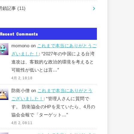
閉鎖記事
(11)
Recent Comments
momono
on
これまで本当にありがとうご
ざいました！
: “
2027年の中国による台湾
進攻は、客観的な政治的環境を考えると
可能性が低いとは言…
”
4月 2, 18:18
防衛小僧
on
これまで本当にありがとう
ございました！
: “
管理人さんに質問で
す。 防衛協会のHPを見ていたら、4月の
協会会報で「ターゲット…
”
4月 2, 08:11