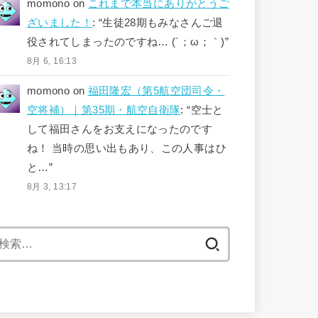
momono
on
これまで本当にありがとうご
ざいました！
: “
生徒28期もみなさんご退
役されてしまったのですね… (´；ω；｀)
”
8月 6, 16:13
momono
on
福田隆宏（第5航空団司令・
空将補）｜第35期・航空自衛隊
: “
空士と
して福田さんをお支えになったのです
ね！ 当時の思い出もあり、この人事はひ
と…
”
8月 3, 13:17
検
索: