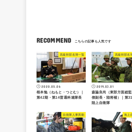
RECOMMEND
高級幹部名簿一覧
高級幹部名
2020.05.06
2019.03.01
根本勉（ねもと・つとむ）｜
森脇良尚（東部方面総監
第42期・第14普通科連隊長
僚副長・陸将補）｜第3
陸上自衛隊
自衛隊人事異動
海上