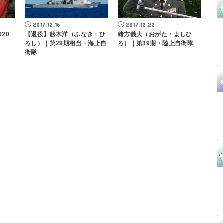
2017.12.16
2017.12.22
20
【退役】舩木洋（ふなき・ひ
緒方義大（おがた・よしひ
ろし）｜第29期相当・海上自
ろ）｜第39期・陸上自衛隊
衛隊