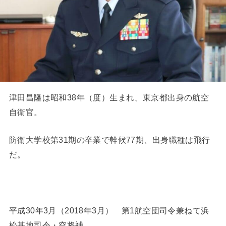
津田昌隆は昭和38年（度）生まれ、東京都出身の航空
自衛官。
防衛大学校第31期の卒業で幹候77期、出身職種は飛行
だ。
平成30年3月（2018年3月） 第1航空団司令兼ねて浜
松基地司令・空将補