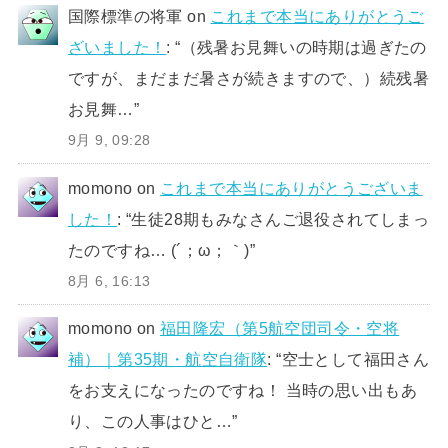
国際標準の将軍
on
これまで本当にありがとうご
ざいました！
: “
（残暑お見舞いの時期は過ぎたの
ですが、まだまだ暑さが続きますので、）続残暑
お見舞…
”
9月 9, 09:28
momono
on
これまで本当にありがとうございま
した！
: “
生徒28期もみなさんご退役されてしまっ
たのですね… (´；ω；｀)
”
8月 6, 16:13
momono
on
福田隆宏（第5航空団司令・空将
補）｜第35期・航空自衛隊
: “
空士として福田さん
をお支えになったのですね！ 当時の思い出もあ
り、この人事はひと…
”