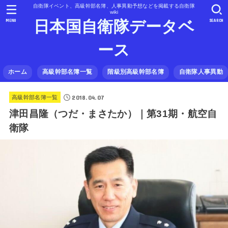
自衛隊イベント、高級幹部名簿、人事異動予想などを掲載する自衛隊
wiki
MENU
SEARCH
日本国自衛隊データベ
ース
ホーム
高級幹部名簿一覧
階級別高級幹部名簿
自衛隊人事異動
2018.04.07
高級幹部名簿一覧
津田昌隆（つだ・まさたか）｜第31期・航空自
衛隊