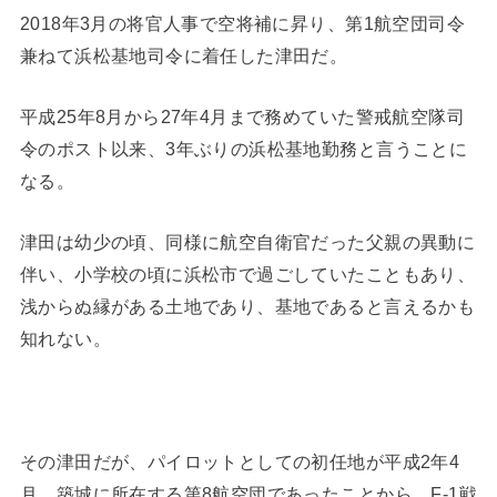
2018年3月の将官人事で空将補に昇り、第1航空団司令
兼ねて浜松基地司令に着任した津田だ。
平成25年8月から27年4月まで務めていた警戒航空隊司
令のポスト以来、3年ぶりの浜松基地勤務と言うことに
なる。
津田は幼少の頃、同様に航空自衛官だった父親の異動に
伴い、小学校の頃に浜松市で過ごしていたこともあり、
浅からぬ縁がある土地であり、基地であると言えるかも
知れない。
その津田だが、パイロットとしての初任地が平成2年4
月、築城に所在する第8航空団であったことから、F-1戦