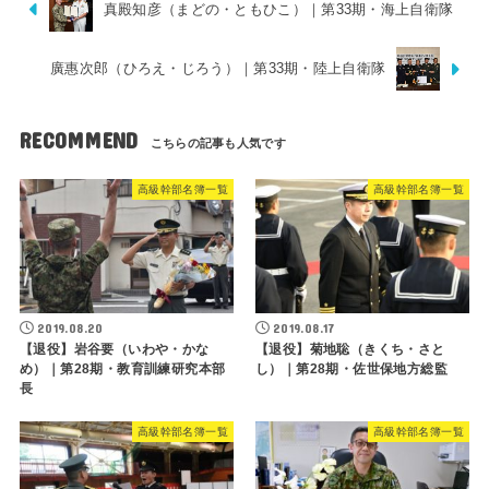
真殿知彦（まどの・ともひこ）｜第33期・海上自衛隊
廣惠次郎（ひろえ・じろう）｜第33期・陸上自衛隊
RECOMMEND
高級幹部名簿一覧
高級幹部名簿一覧
2019.08.20
2019.08.17
【退役】岩谷要（いわや・かな
【退役】菊地聡（きくち・さと
め）｜第28期・教育訓練研究本部
し）｜第28期・佐世保地方総監
長
高級幹部名簿一覧
高級幹部名簿一覧