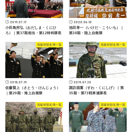
2019.07.17
2020.06.10
小田島邦弘（おだしま・くにひ
池田孝一（いけだ・こういち）｜
ろ）｜第37期相当・第12特科隊長
第38期・陸上自衛隊
高級幹部名簿一覧
高級幹部名簿一覧
2018.07.19
2019.07.30
佐藤賢上（さとう・けんじょう）
諏訪国重（すわ・くにしげ）｜第
｜第29期・海上自衛隊
35期・第73戦車連隊長
高級幹部名簿一覧
高級幹部名簿一覧