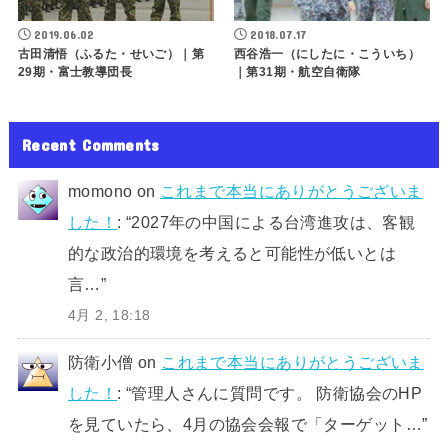
2019.06.02
2018.07.17
古田清悟（ふるた・せいご）｜第
西谷浩一（にしたに・こういち）
29期・富士教導団長
｜第31期・航空自衛隊
Recent Comments
momono
on
これまで本当にありがとうございま
した！
: “
2027年の中国による台湾進攻は、客観
的な政治的環境を考えると可能性が低いとは
言…
”
4月 2, 18:18
防衛小僧
on
これまで本当にありがとうございま
した！
: “
管理人さんに質問です。 防衛協会のHP
を見ていたら、4月の協会会報で「ターゲット…
”