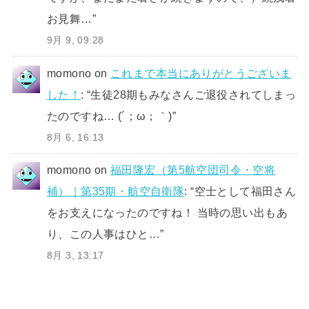
お見舞…
”
9月 9, 09:28
momono
on
これまで本当にありがとうございま
した！
: “
生徒28期もみなさんご退役されてしまっ
たのですね… (´；ω；｀)
”
8月 6, 16:13
momono
on
福田隆宏（第5航空団司令・空将
補）｜第35期・航空自衛隊
: “
空士として福田さん
をお支えになったのですね！ 当時の思い出もあ
り、この人事はひと…
”
8月 3, 13:17