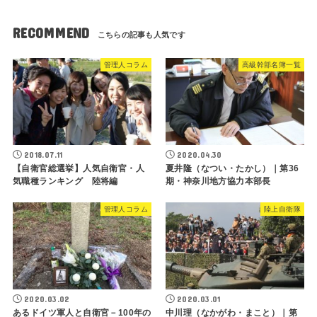
RECOMMEND
管理人コラム
高級幹部名簿一覧
2018.07.11
2020.04.30
【自衛官総選挙】人気自衛官・人
夏井隆（なつい・たかし）｜第36
気職種ランキング 陸将編
期・神奈川地方協力本部長
管理人コラム
陸上自衛隊
2020.03.02
2020.03.01
あるドイツ軍人と自衛官－100年の
中川理（なかがわ・まこと）｜第