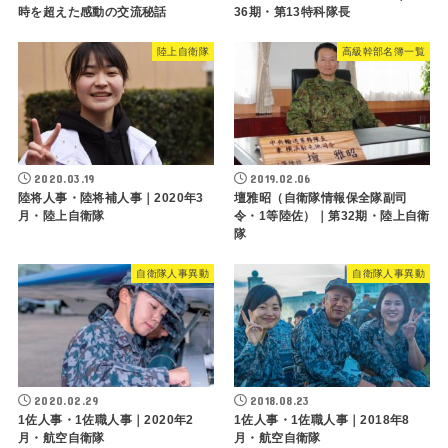
時を超えた感動の交流秘話
36期・第13特科隊長
陸上自衛隊
高級幹部名簿一覧
2020.03.19
2019.02.06
陸将人事・陸将補人事｜2020年3
壇雅昭（自衛隊情報保全隊副司
月・陸上自衛隊
令・1等陸佐）｜第32期・陸上自衛
隊
自衛隊人事異動
自衛隊人事異動
2020.02.29
2018.08.23
1佐人事・1佐職人事｜2020年2
1佐人事・1佐職人事｜2018年8
月・航空自衛隊
月・航空自衛隊