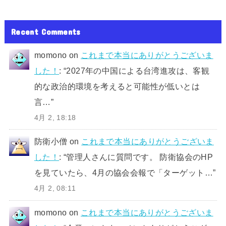
Recent Comments
momono
on
これまで本当にありがとうございま
した！
: “
2027年の中国による台湾進攻は、客観
的な政治的環境を考えると可能性が低いとは
言…
”
4月 2, 18:18
防衛小僧
on
これまで本当にありがとうございま
した！
: “
管理人さんに質問です。 防衛協会のHP
を見ていたら、4月の協会会報で「ターゲット…
”
4月 2, 08:11
momono
on
これまで本当にありがとうございま