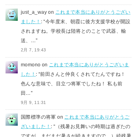
just_a_way
on
これまで本当にありがとうござい
ました！
: “
今年度末、朝霞に後方支援学校が開設
されますね。学校長は陸将とのことで武器、輸
送、…
”
2月 7, 19:43
momono
on
これまで本当にありがとうございま
した！
: “
前田さんと仲良くされてたんですね！
色んな意味で、目立つ将軍でしたね！ 私も前
田…
”
9月 9, 11:31
国際標準の将軍
on
これまで本当にありがとうご
ざいました！
: “
（残暑お見舞いの時期は過ぎたの
ですが、まだまだ暑さが続きますので、）続残暑