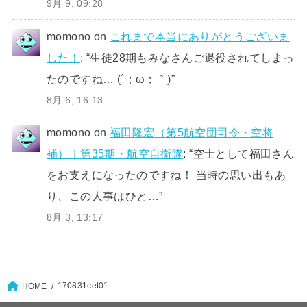
9月 9, 09:28
momono
on
これまで本当にありがとうございま
した！
: “
生徒28期もみなさんご退役されてしまっ
たのですね… (´；ω；｀)
”
8月 6, 16:13
momono
on
福田隆宏（第5航空団司令・空将
補）｜第35期・航空自衛隊
: “
空士として福田さん
をお支えになったのですね！ 当時の思い出もあ
り、この人事はひと…
”
8月 3, 13:17
170831cet01
HOME