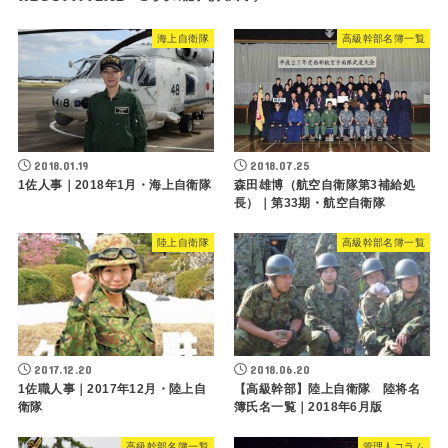
海上自衛隊
高級幹部名簿一覧
2018.01.19
2018.07.25
1佐人事｜2018年1月・海上自衛隊
森田雄博（航空自衛隊第3補給処
長）｜第33期・航空自衛隊
陸上自衛隊
高級幹部名簿一覧
2017.12.20
2018.06.20
1佐職人事｜2017年12月・陸上自
【高級幹部】陸上自衛隊 陸将名
衛隊
簿氏名一覧｜2018年6月版
高級幹部名簿一覧
管理人コラム