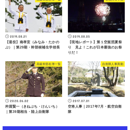
2019.08.21
2019.08.05
【退役】南孝宜（みなみ・たかの
【現地レポート】第１空挺団夏祭
ぶ）｜第29期・幹部候補生学校長
り 見よ！これが日本最強のお祭
りだ！
高級幹部名簿一覧
自衛隊人事異動
2020.06.02
2017.07.01
杵淵賢一（きねぶち・けんいち）
空将人事｜2017年7月・航空自衛
｜第39期相当・陸上自衛隊
隊