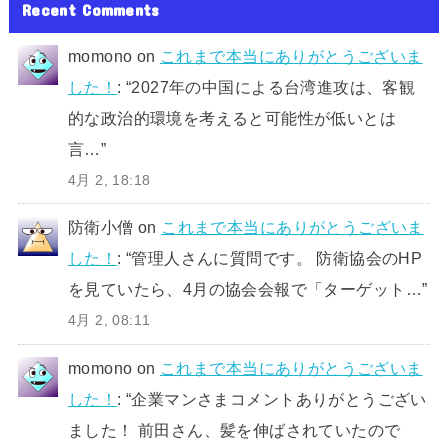
Recent Comments
momono
on
これまで本当にありがとうございま
した！
: “
2027年の中国による台湾進攻は、客観
的な政治的環境を考えると可能性が低いとは
言…
”
4月 2, 18:18
防衛小僧
on
これまで本当にありがとうございま
した！
: “
管理人さんに質問です。 防衛協会のHP
を見ていたら、4月の協会会報で「ターゲット…
”
4月 2, 08:11
momono
on
これまで本当にありがとうございま
した！
: “
企業マンさまコメントありがとうござい
ました！ 前田さん、髪を伸ばされていたので