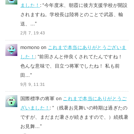
ました！
: “
今年度末、朝霞に後方支援学校が開設
されますね。学校長は陸将とのことで武器、輸
送、…
”
2月 7, 19:43
momono
on
これまで本当にありがとうございま
した！
: “
前田さんと仲良くされてたんですね！
色んな意味で、目立つ将軍でしたね！ 私も前
田…
”
9月 9, 11:31
国際標準の将軍
on
これまで本当にありがとうご
ざいました！
: “
（残暑お見舞いの時期は過ぎたの
ですが、まだまだ暑さが続きますので、）続残暑
お見舞…
”