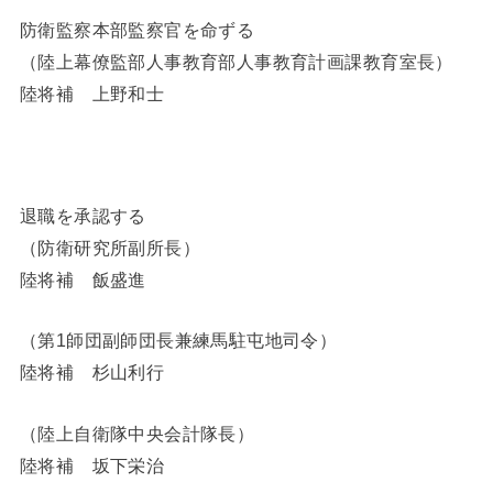
防衛監察本部監察官を命ずる
（陸上幕僚監部人事教育部人事教育計画課教育室長）
陸将補 上野和士
退職を承認する
（防衛研究所副所長）
陸将補 飯盛進
（第1師団副師団長兼練馬駐屯地司令）
陸将補 杉山利行
（陸上自衛隊中央会計隊長）
陸将補 坂下栄治