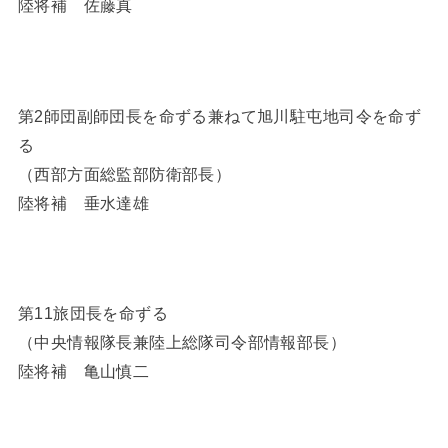
陸将補 佐藤真
第2師団副師団長を命ずる兼ねて旭川駐屯地司令を命ず
る
（西部方面総監部防衛部長）
陸将補 垂水達雄
第11旅団長を命ずる
（中央情報隊長兼陸上総隊司令部情報部長）
陸将補 亀山慎二