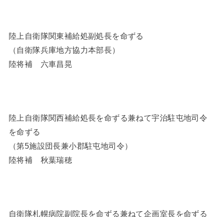
陸上自衛隊関東補給処副処長を命ずる
（自衛隊兵庫地方協力本部長）
陸将補 六車昌晃
陸上自衛隊関西補給処長を命ずる兼ねて宇治駐屯地司令
を命ずる
（第5施設団長兼小郡駐屯地司令）
陸将補 秋葉瑞穂
自衛隊札幌病院副院長を命ずる兼ねて企画室長を命ずる