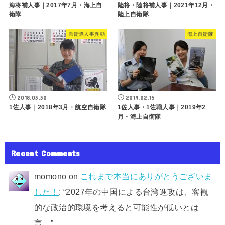
海将補人事｜2017年7月・海上自
陸将・陸将補人事｜2021年12月・
衛隊
陸上自衛隊
自衛隊人事異動
海上自衛隊
2018.03.30
2019.02.15
1佐人事｜2018年3月・航空自衛隊
1佐人事・1佐職人事｜2019年2
月・海上自衛隊
Recent Comments
momono
on
これまで本当にありがとうございま
した！
: “
2027年の中国による台湾進攻は、客観
的な政治的環境を考えると可能性が低いとは
言…
”