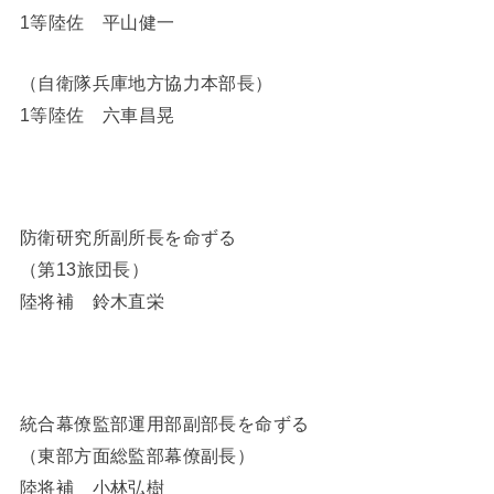
1等陸佐 平山健一
（自衛隊兵庫地方協力本部長）
1等陸佐 六車昌晃
防衛研究所副所長を命ずる
（第13旅団長）
陸将補 鈴木直栄
統合幕僚監部運用部副部長を命ずる
（東部方面総監部幕僚副長）
陸将補 小林弘樹