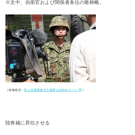
※文中、自衛官および関係者各位の敬称略。
（画像提供：
陸上自衛隊東北方面隊公式Webサイト
）
陸将補に昇任させる