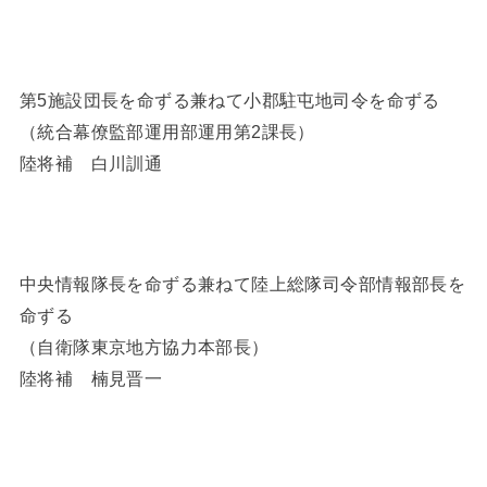
第5施設団長を命ずる兼ねて小郡駐屯地司令を命ずる
（統合幕僚監部運用部運用第2課長）
陸将補 白川訓通
中央情報隊長を命ずる兼ねて陸上総隊司令部情報部長を
命ずる
（自衛隊東京地方協力本部長）
陸将補 楠見晋一