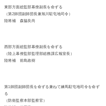
東部方面総監部幕僚副長を命ずる
（第2師団副師団長兼旭川駐屯地司令）
陸将補 森脇良尚
西部方面総監部幕僚副長を命ずる
（陸上幕僚監部監理部総務課広報室長）
陸将補 前島政樹
第1師団副師団長を命ずる兼ねて練馬駐屯地司令を命ず
る
（防衛監察本部監察官）