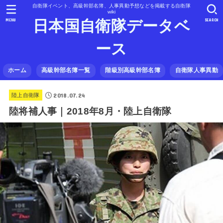
自衛隊イベント、高級幹部名簿、人事異動予想などを掲載する自衛隊
wiki
MENU
SEARCH
日本国自衛隊データベ
ース
ホーム
高級幹部名簿一覧
階級別高級幹部名簿
自衛隊人事異動
2018.07.24
陸上自衛隊
陸将補人事｜2018年8月・陸上自衛隊