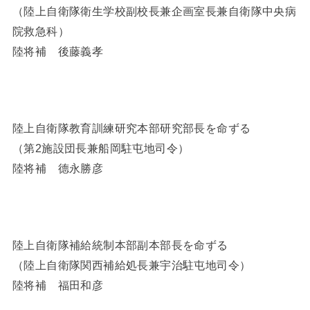
（陸上自衛隊衛生学校副校長兼企画室長兼自衛隊中央病
院救急科）
陸将補 後藤義孝
陸上自衛隊教育訓練研究本部研究部長を命ずる
（第2施設団長兼船岡駐屯地司令）
陸将補 德永勝彦
陸上自衛隊補給統制本部副本部長を命ずる
（陸上自衛隊関西補給処長兼宇治駐屯地司令）
陸将補 福田和彦