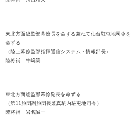
東北方面総監部幕僚長を命ずる兼ねて仙台駐屯地司令を
命ずる
（陸上幕僚監部指揮通信システム・情報部長）
陸将補 牛嶋築
東北方面総監部幕僚副長を命ずる
（第11旅団副旅団長兼真駒内駐屯地司令）
陸将補 岩名誠一