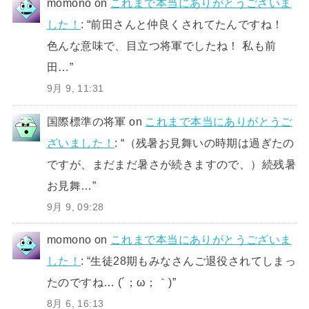
momono
on
これまで本当にありがとうございま
した！
: “
前田さんと仲良くされてたんですね！
色んな意味で、目立つ将軍でしたね！ 私も前
田…
”
9月 9, 11:31
国際標準の将軍
on
これまで本当にありがとうご
ざいました！
: “
（残暑お見舞いの時期は過ぎたの
ですが、まだまだ暑さが続きますので、）続残暑
お見舞…
”
9月 9, 09:28
momono
on
これまで本当にありがとうございま
した！
: “
生徒28期もみなさんご退役されてしまっ
たのですね… (´；ω；｀)
”
8月 6, 16:13