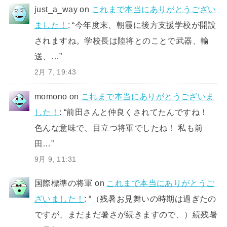
just_a_way
on
これまで本当にありがとうござい
ました！
: “
今年度末、朝霞に後方支援学校が開設
されますね。学校長は陸将とのことで武器、輸
送、…
”
2月 7, 19:43
momono
on
これまで本当にありがとうございま
した！
: “
前田さんと仲良くされてたんですね！
色んな意味で、目立つ将軍でしたね！ 私も前
田…
”
9月 9, 11:31
国際標準の将軍
on
これまで本当にありがとうご
ざいました！
: “
（残暑お見舞いの時期は過ぎたの
ですが、まだまだ暑さが続きますので、）続残暑