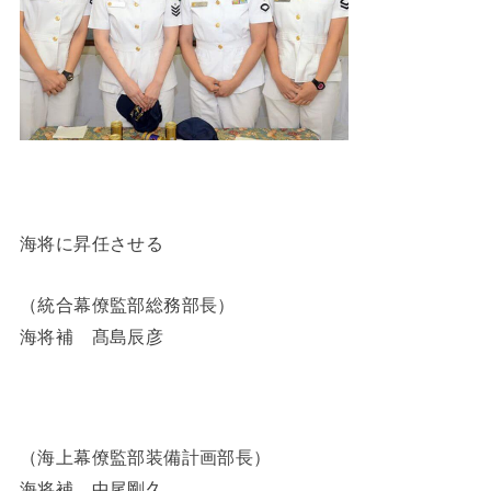
海将に昇任させる
（統合幕僚監部総務部長）
海将補 髙島辰彦
（海上幕僚監部装備計画部長）
海将補 中尾剛久