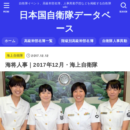
自衛隊イベント、高級幹部名簿、人事異動予想などを掲載する自衛隊
wiki
MENU
SEARCH
日本国自衛隊データベ
ース
ホーム
高級幹部名簿一覧
階級別高級幹部名簿
自衛隊人事異動
2017.12.12
海上自衛隊
海将人事｜2017年12月・海上自衛隊