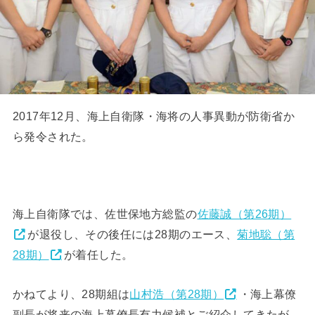
2017年12月、海上自衛隊・海将の人事異動が防衛省か
ら発令された。
海上自衛隊では、佐世保地方総監の
佐藤誠（第26期）
が退役し、その後任には28期のエース、
菊地聡（第
28期）
が着任した。
かねてより、28期組は
山村浩（第28期）
・海上幕僚
副長が将来の海上幕僚長有力候補とご紹介してきたが、