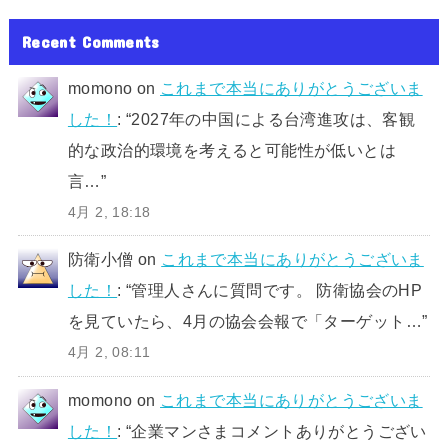
Recent Comments
momono
on
これまで本当にありがとうございま
した！
: “
2027年の中国による台湾進攻は、客観
的な政治的環境を考えると可能性が低いとは
言…
”
4月 2, 18:18
防衛小僧
on
これまで本当にありがとうございま
した！
: “
管理人さんに質問です。 防衛協会のHP
を見ていたら、4月の協会会報で「ターゲット…
”
4月 2, 08:11
momono
on
これまで本当にありがとうございま
した！
: “
企業マンさまコメントありがとうござい