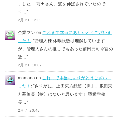
ました！ 前田さん、髪を伸ばされていたので
す…
”
2月 21, 12:39
企業マン
on
これまで本当にありがとうございま
した！
: “
管理人様 休眠状態は理解しています
が、管理人さんの推しでもあった前田元司令官の
近…
”
2月 21, 10:02
momono
on
これまで本当にありがとうございま
した！
: “
さすがに、上田東方総監【需】、坂田東
方幕僚長【輸】はないと思います！ 職種学校
長…
”
2月 7, 20:45