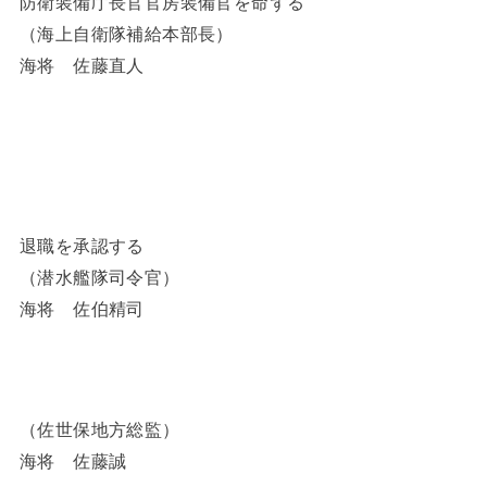
防衛装備庁長官官房装備官を命ずる
（海上自衛隊補給本部長）
海将 佐藤直人
退職を承認する
（潜水艦隊司令官）
海将 佐伯精司
（佐世保地方総監）
海将 佐藤誠