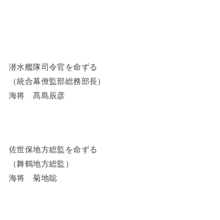
潜水艦隊司令官を命ずる
（統合幕僚監部総務部長）
海将 髙島辰彦
佐世保地方総監を命ずる
（舞鶴地方総監）
海将 菊地聡