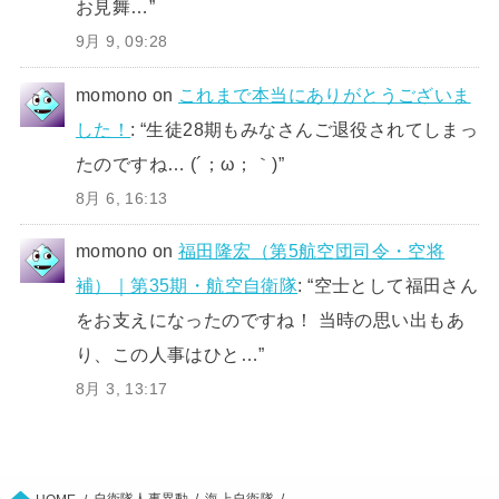
お見舞…
”
9月 9, 09:28
momono
on
これまで本当にありがとうございま
した！
: “
生徒28期もみなさんご退役されてしまっ
たのですね… (´；ω；｀)
”
8月 6, 16:13
momono
on
福田隆宏（第5航空団司令・空将
補）｜第35期・航空自衛隊
: “
空士として福田さん
をお支えになったのですね！ 当時の思い出もあ
り、この人事はひと…
”
8月 3, 13:17