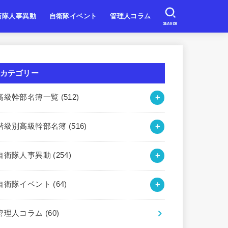
衛隊人事異動
自衛隊イベント
管理人コラム
SEARCH
自衛隊
自衛隊
自衛隊
北海道・東北
関東・甲信越
東海・北陸
近畿
中国・四国
九州・沖縄
カテゴリー
高級幹部名簿一覧
(512)
階級別高級幹部名簿
(516)
自衛隊人事異動
(254)
自衛隊イベント
(64)
管理人コラム
(60)