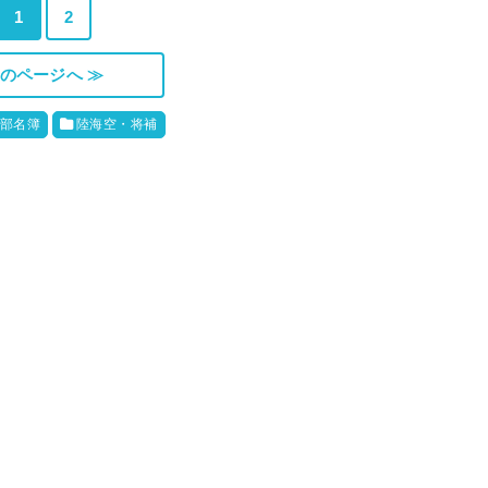
1
2
のページへ ≫
部名簿
陸海空・将補