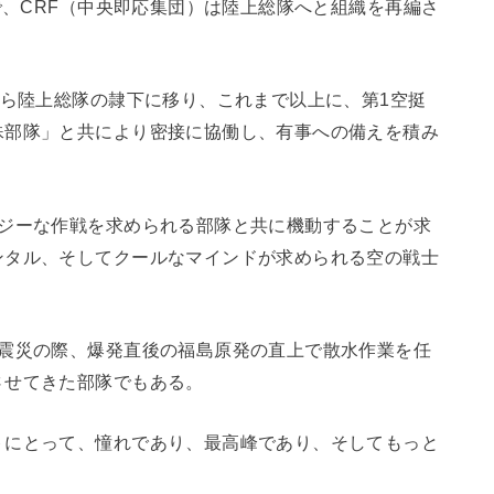
で、CRF（中央即応集団）は陸上総隊へと組織を再編さ
から陸上総隊の隷下に移り、これまで以上に、第1空挺
殊部隊」と共により密接に協働し、有事への備えを積み
イジーな作戦を求められる部隊と共に機動することが求
ンタル、そしてクールなマインドが求められる空の戦士
大震災の際、爆発直後の福島原発の直上で散水作業を任
させてきた部隊でもある。
トにとって、憧れであり、最高峰であり、そしてもっと