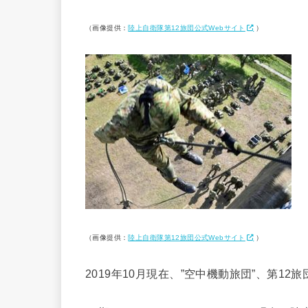
（画像提供：
陸上自衛隊第12旅団公式Webサイト
）
（画像提供：
陸上自衛隊第12旅団公式Webサイト
）
2019年10月現在、”空中機動旅団”、第1