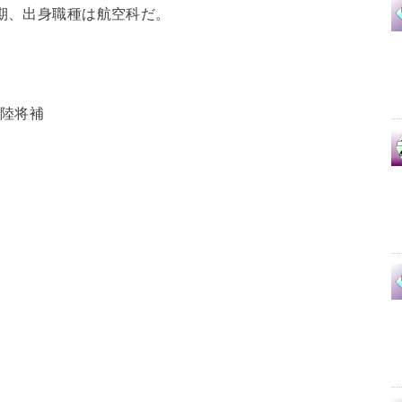
9期、出身職種は航空科だ。
・陸将補