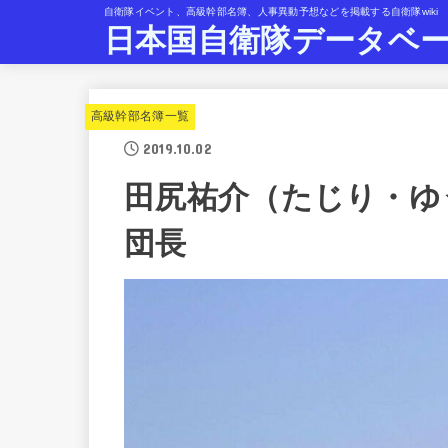
自衛隊イベント、高級幹部名簿、人事異動予想などを掲載する自衛隊wiki
日本国自衛隊データベ
高級幹部名簿一覧
2019.10.02
田尻祐介（たじり・ゆう
団長