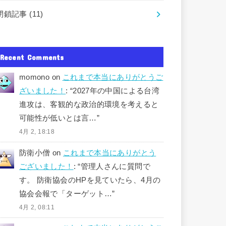
閉鎖記事
(11)
Recent Comments
momono
on
これまで本当にありがとうご
ざいました！
: “
2027年の中国による台湾
進攻は、客観的な政治的環境を考えると
可能性が低いとは言…
”
4月 2, 18:18
防衛小僧
on
これまで本当にありがとう
ございました！
: “
管理人さんに質問で
す。 防衛協会のHPを見ていたら、4月の
協会会報で「ターゲット…
”
4月 2, 08:11