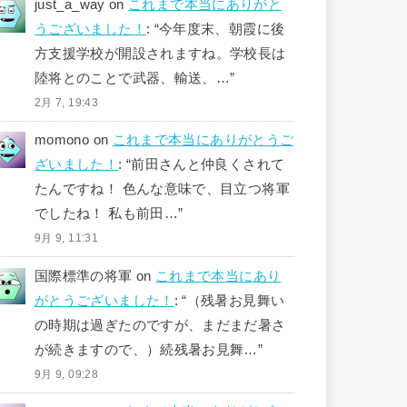
just_a_way
on
これまで本当にありがと
うございました！
: “
今年度末、朝霞に後
方支援学校が開設されますね。学校長は
陸将とのことで武器、輸送、…
”
2月 7, 19:43
momono
on
これまで本当にありがとうご
ざいました！
: “
前田さんと仲良くされて
たんですね！ 色んな意味で、目立つ将軍
でしたね！ 私も前田…
”
9月 9, 11:31
国際標準の将軍
on
これまで本当にあり
がとうございました！
: “
（残暑お見舞い
の時期は過ぎたのですが、まだまだ暑さ
が続きますので、）続残暑お見舞…
”
9月 9, 09:28