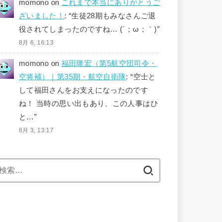
momono
on
これまで本当にありがとうご
ざいました！
: “
生徒28期もみなさんご退
役されてしまったのですね… (´；ω；｀)
”
8月 6, 16:13
momono
on
福田隆宏（第5航空団司令・
空将補）｜第35期・航空自衛隊
: “
空士と
して福田さんをお支えになったのです
ね！ 当時の思い出もあり、この人事はひ
と…
”
8月 3, 13:17
検
索: