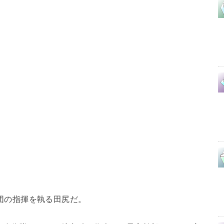
2旅団の指揮を執る田尻だ。