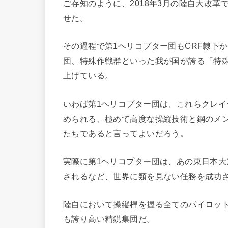
ご存知のように、2018年3月の陸自大改革
せた。
その過程で第1ヘリコプター団もCRF隷下
団、特殊作戦群といった我が国が誇る「特
上げている。
いわば第1ヘリコプター団は、これらクレ
められる、極めて高度な操縦技術と鋼のメ
たちであると言ってよいだろう。
実際に第1ヘリコプター団は、あの東日本
されるなど、世界に類を見ない任務を成功
陸自において操縦桿を握る全てのパイロッ
も誇り高い精鋭集団だ。