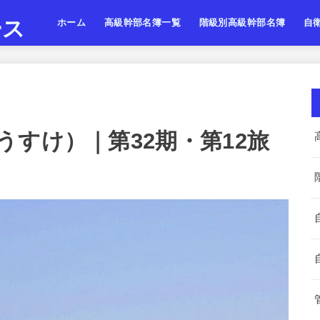
ース
ホーム
高級幹部名簿一覧
階級別高級幹部名簿
自
陸上自衛隊
海上自衛隊
航空自衛隊
陸海空・将
陸海空・将補
陸海空・一佐
陸上
海上
航空
すけ）｜第32期・第12旅